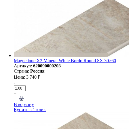
Magnetique X2 Mineral White Bordo Round SX 30×60
Артикул:
620090000203
Страна:
Россия
Цена: 3 740 ₽
-
+
В корзину
Купить в 1 клик