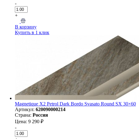
-
+
В корзину
Купить в 1 клик
Magnetique X2 Petrol Dark Bordo Svasato Round SX 30×60
Артикул:
620090000214
Страна:
Россия
Цена: 9 290 ₽
-