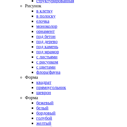
структурированная
Рисунок
в клетку
в полоску
елочка
моноколор
орнамент
под бетон
под дерево
под камень
под мрамор
с листьями
с рисунком
с цветами
флора/фауна
Форма
квадрат
прямоугольник
шеврон
Форма
бежевый
белый
бордовый
голубой
желтый