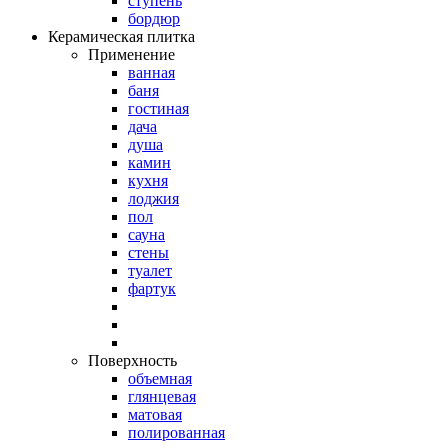
ступень
бордюр
Керамическая плитка
Применение
ванная
баня
гостиная
дача
душа
камин
кухня
лоджия
пол
сауна
стены
туалет
фартук
Поверхность
объемная
глянцевая
матовая
полированная