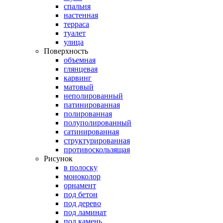
спальня
настенная
терраса
туалет
улица
Поверхность
объемная
глянцевая
карвинг
матовый
неполированный
патинированная
полированная
полуполированный
сатинированная
структурированная
противоскользящая
Рисунок
в полоску
моноколор
орнамент
под бетон
под дерево
под ламинат
под камень