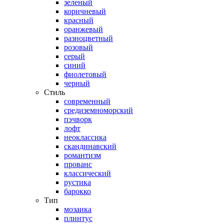
зеленый
коричневый
красный
оранжевый
разноцветный
розовый
серый
синий
фиолетовый
черный
Стиль
современный
средиземноморский
пэчворк
лофт
неоклассика
скандинавский
романтизм
прованс
классический
рустика
барокко
Тип
мозаика
плинтус