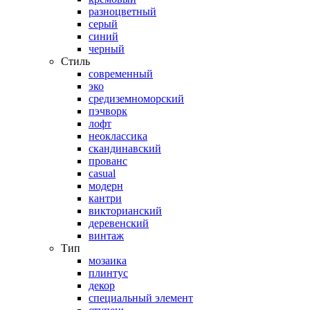
разноцветный
серый
синий
черный
Стиль
современный
эко
средиземноморский
пэчворк
лофт
неоклассика
скандинавский
прованс
casual
модерн
кантри
викторианский
деревенский
винтаж
Тип
мозаика
плинтус
декор
специальный элемент