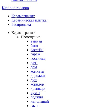
Каталог товаров
Керамогранит
Керамическая плитка
Распродажа
Керамогранит
Помещение
ванная
баня
бассейн
гараж
гостиная
дача
дом
комната
дорожки
душ
коридор
крыльцо
кухня
лоджия
напольный
сауна