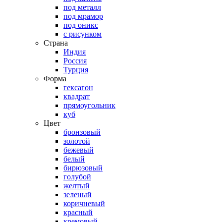
под металл
под мрамор
под оникс
с рисунком
Страна
Индия
Россия
Турция
Форма
гексагон
квадрат
прямоугольник
куб
Цвет
бронзовый
золотой
бежевый
белый
бирюзовый
голубой
желтый
зеленый
коричневый
красный
кремовый