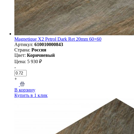
Magnetique X2 Petrol Dark Ret 20mm 60×60
Артикул:
610010000843
Страна:
Россия
Цвет:
Коричневый
Цена: 5 930 ₽
-
+
В корзину
Купить в 1 клик