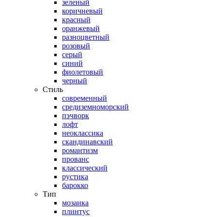
зеленый
коричневый
красный
оранжевый
разноцветный
розовый
серый
синий
фиолетовый
черный
Стиль
современный
средиземноморский
пэчворк
лофт
неоклассика
скандинавский
романтизм
прованс
классический
рустика
барокко
Тип
мозаика
плинтус