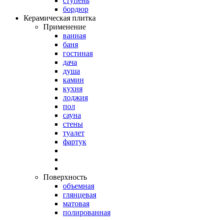
ступень
бордюр
Керамическая плитка
Применение
ванная
баня
гостиная
дача
душа
камин
кухня
лоджия
пол
сауна
стены
туалет
фартук
Поверхность
объемная
глянцевая
матовая
полированная