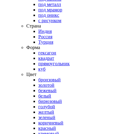
под металл
под мрамор
под оникс
с рисунком
Страна
Индия
Россия
Турция
Форма
гексагон
квадрат
прямоугольник
куб
Цвет
бронзовый
золотой
бежевый
белый
бирюзовый
голубой
желтый
зеленый
коричневый
красный
кремовый