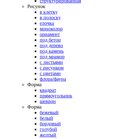
структурированная
Рисунок
в клетку
в полоску
елочка
моноколор
орнамент
под бетон
под дерево
под камень
под мрамор
с листьями
с рисунком
с цветами
флора/фауна
Форма
квадрат
прямоугольник
шеврон
Форма
бежевый
белый
бордовый
голубой
желтый