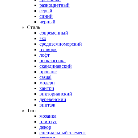
разноцветный
серый
синий
черный
Стиль
современный
эко
средиземноморский
пэчворк
лофт
неоклассика
скандинавский
прованс
casual
модерн
кантри
викторианский
деревенский
винтаж
Тип
мозаика
плинтус
декор
специальный элемент