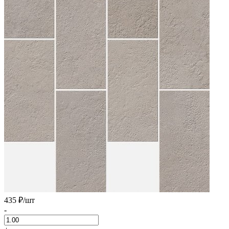
435 ₽
/шт
-