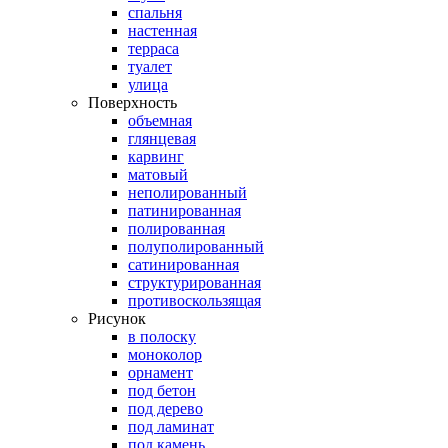
спальня
настенная
терраса
туалет
улица
Поверхность
объемная
глянцевая
карвинг
матовый
неполированный
патинированная
полированная
полуполированный
сатинированная
структурированная
противоскользящая
Рисунок
в полоску
моноколор
орнамент
под бетон
под дерево
под ламинат
под камень