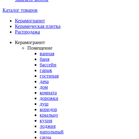
Каталог товаров
Керамогранит
Керамическая плитка
Распродажа
Керамогранит
Помещение
ванная
баня
бассейн
гараж
гостиная
дача
дом
комната
дорожки
душ
коридор
крыльцо
кухня
лоджия
напольный
сауна