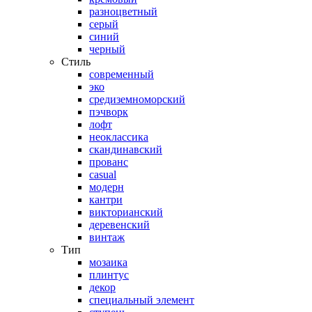
разноцветный
серый
синий
черный
Стиль
современный
эко
средиземноморский
пэчворк
лофт
неоклассика
скандинавский
прованс
casual
модерн
кантри
викторианский
деревенский
винтаж
Тип
мозаика
плинтус
декор
специальный элемент