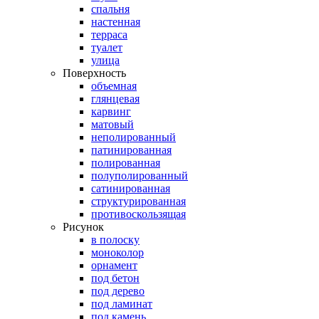
спальня
настенная
терраса
туалет
улица
Поверхность
объемная
глянцевая
карвинг
матовый
неполированный
патинированная
полированная
полуполированный
сатинированная
структурированная
противоскользящая
Рисунок
в полоску
моноколор
орнамент
под бетон
под дерево
под ламинат
под камень