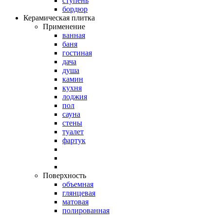
ступень
бордюр
Керамическая плитка
Применение
ванная
баня
гостиная
дача
душа
камин
кухня
лоджия
пол
сауна
стены
туалет
фартук
Поверхность
объемная
глянцевая
матовая
полированная