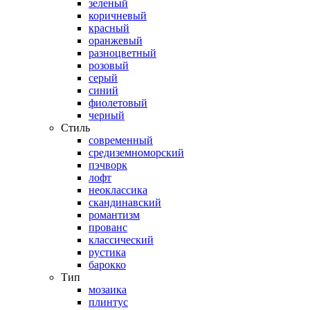
зеленый
коричневый
красный
оранжевый
разноцветный
розовый
серый
синий
фиолетовый
черный
Стиль
современный
средиземноморский
пэчворк
лофт
неоклассика
скандинавский
романтизм
прованс
классический
рустика
барокко
Тип
мозаика
плинтус