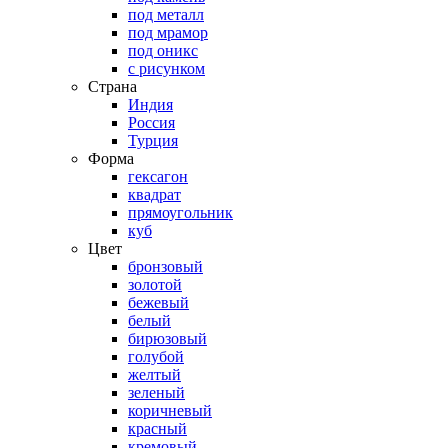
под металл
под мрамор
под оникс
с рисунком
Страна
Индия
Россия
Турция
Форма
гексагон
квадрат
прямоугольник
куб
Цвет
бронзовый
золотой
бежевый
белый
бирюзовый
голубой
желтый
зеленый
коричневый
красный
кремовый