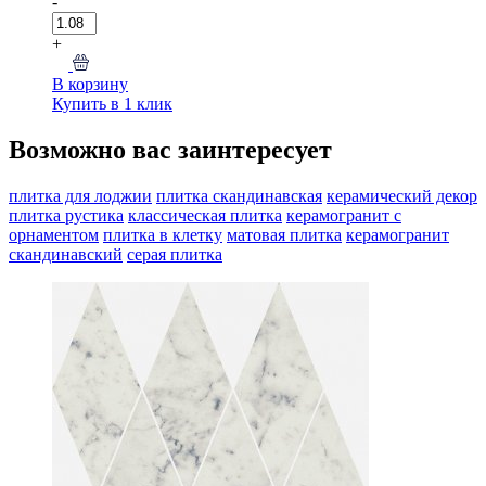
-
+
В корзину
Купить в 1 клик
Возможно вас заинтересует
плитка для лоджии
плитка скандинавская
керамический декор
плитка рустика
классическая плитка
керамогранит с
орнаментом
плитка в клетку
матовая плитка
керамогранит
скандинавский
серая плитка