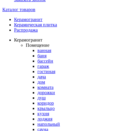
Каталог товаров
Керамогранит
Керамическая плитка
Распродажа
Керамогранит
Помещение
ванная
баня
бассейн
гараж
гостиная
дача
дом
комната
дорожки
душ
коридор
крыльцо
кухня
лоджия
напольный
сауна