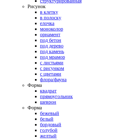
структурированная
Рисунок
в клетку
в полоску
елочка
моноколор
орнамент
под бетон
под дерево
под камень
под мрамор
с листьями
с рисунком
с цветами
флора/фауна
Форма
квадрат
прямоугольник
шеврон
Форма
бежевый
белый
бордовый
голубой
желтый