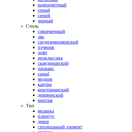
разноцветный
серый
синий
черный
Стиль
современный
эко
средиземноморский
пэчворк
лофт
неоклассика
скандинавский
прованс
casual
модерн
кантри
викторианский
деревенский
винтаж
Тип
мозаика
плинтус
декор
специальный элемент