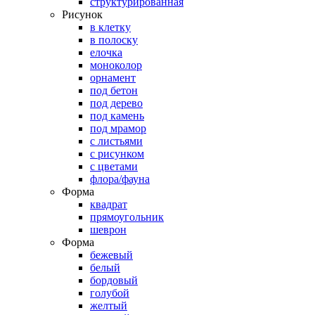
структурированная
Рисунок
в клетку
в полоску
елочка
моноколор
орнамент
под бетон
под дерево
под камень
под мрамор
с листьями
с рисунком
с цветами
флора/фауна
Форма
квадрат
прямоугольник
шеврон
Форма
бежевый
белый
бордовый
голубой
желтый