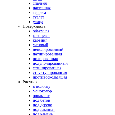
спальня
настенная
терраса
туалет
улица
Поверхность
объемная
глянцевая
карвинг
матовый
неполированный
патинированная
полированная
полуполированный
сатинированная
структурированная
противоскользящая
Рисунок
в полоску
моноколор
орнамент
под бетон
под дерево
под ламинат
под камень