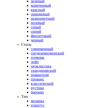
зеленый
коричневый
красный
оранжевый
разноцветный
розовый
серый
синий
фиолетовый
черный
Стиль
современный
средиземноморский
пэчворк
лофт
неоклассика
скандинавский
романтизм
прованс
классический
рустика
барокко
Тип
мозаика
плинтус