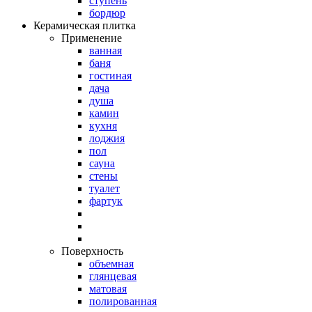
ступень
бордюр
Керамическая плитка
Применение
ванная
баня
гостиная
дача
душа
камин
кухня
лоджия
пол
сауна
стены
туалет
фартук
Поверхность
объемная
глянцевая
матовая
полированная