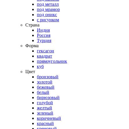
под металл
под мрамор
под оникс
с рисунком
Страна
Индия
Россия
Турция
Форма
гексагон
квадрат
прямоугольник
куб
Цвет
бронзовый
золотой
бежевый
белый
бирюзовый
голубой
желтый
зеленый
коричневый
красный
кремовый