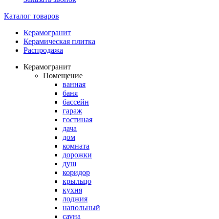
Каталог товаров
Керамогранит
Керамическая плитка
Распродажа
Керамогранит
Помещение
ванная
баня
бассейн
гараж
гостиная
дача
дом
комната
дорожки
душ
коридор
крыльцо
кухня
лоджия
напольный
сауна