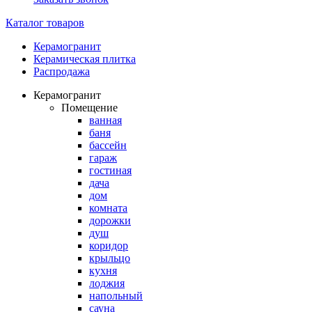
Каталог товаров
Керамогранит
Керамическая плитка
Распродажа
Керамогранит
Помещение
ванная
баня
бассейн
гараж
гостиная
дача
дом
комната
дорожки
душ
коридор
крыльцо
кухня
лоджия
напольный
сауна