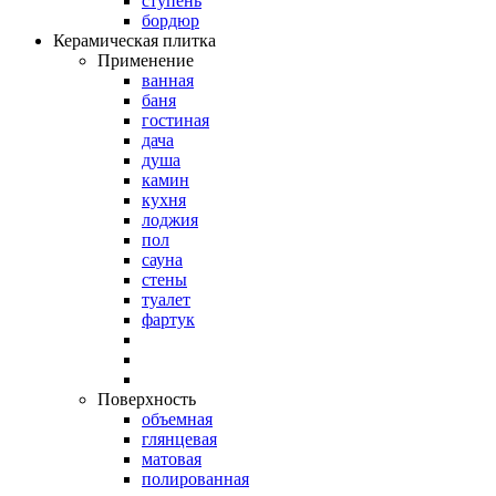
ступень
бордюр
Керамическая плитка
Применение
ванная
баня
гостиная
дача
душа
камин
кухня
лоджия
пол
сауна
стены
туалет
фартук
Поверхность
объемная
глянцевая
матовая
полированная