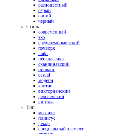
разноцветный
серый
синий
черный
Стиль
современный
эко
средиземноморский
пэчворк
лофт
неоклассика
скандинавский
прованс
casual
модерн
кантри
викторианский
деревенский
винтаж
Тип
мозаика
плинтус
декор
специальный элемент