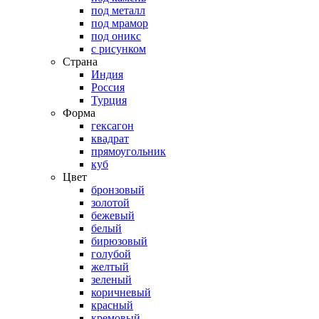
под металл
под мрамор
под оникс
с рисунком
Страна
Индия
Россия
Турция
Форма
гексагон
квадрат
прямоугольник
куб
Цвет
бронзовый
золотой
бежевый
белый
бирюзовый
голубой
желтый
зеленый
коричневый
красный
кремовый