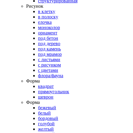
структурированная
Рисунок
в клетку
в полоску
елочка
моноколор
орнамент
под бетон
под дерево
под камень
под мрамор
с листьями
с рисунком
с цветами
флора/фауна
Форма
квадрат
прямоугольник
шеврон
Форма
бежевый
белый
бордовый
голубой
желтый