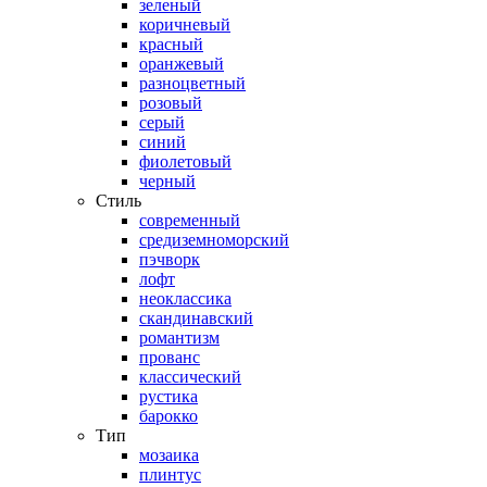
зеленый
коричневый
красный
оранжевый
разноцветный
розовый
серый
синий
фиолетовый
черный
Стиль
современный
средиземноморский
пэчворк
лофт
неоклассика
скандинавский
романтизм
прованс
классический
рустика
барокко
Тип
мозаика
плинтус