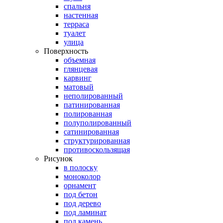
спальня
настенная
терраса
туалет
улица
Поверхность
объемная
глянцевая
карвинг
матовый
неполированный
патинированная
полированная
полуполированный
сатинированная
структурированная
противоскользящая
Рисунок
в полоску
моноколор
орнамент
под бетон
под дерево
под ламинат
под камень