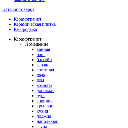
Каталог товаров
Керамогранит
Керамическая плитка
Распродажа
Керамогранит
Помещение
ванная
баня
бассейн
гараж
гостиная
дача
дом
комната
дорожки
душ
коридор
крыльцо
кухня
лоджия
напольный
сауна