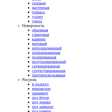
спальня
настенная
терраса
туалет
улица
Поверхность
объемная
глянцевая
карвинг
матовый
неполированный
патинированная
полированная
полуполированный
сатинированная
структурированная
противоскользящая
Рисунок
в полоску
моноколор
орнамент
под бетон
под дерево
под ламинат
под камень