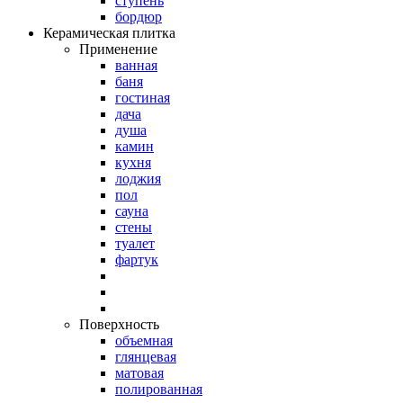
ступень
бордюр
Керамическая плитка
Применение
ванная
баня
гостиная
дача
душа
камин
кухня
лоджия
пол
сауна
стены
туалет
фартук
Поверхность
объемная
глянцевая
матовая
полированная