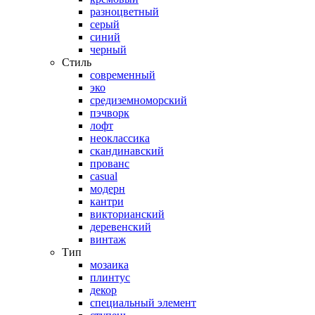
разноцветный
серый
синий
черный
Стиль
современный
эко
средиземноморский
пэчворк
лофт
неоклассика
скандинавский
прованс
casual
модерн
кантри
викторианский
деревенский
винтаж
Тип
мозаика
плинтус
декор
специальный элемент