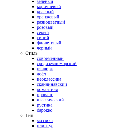
зеленый
коричневый
красный
оранжевый
разноцветный
розовый
серый
синий
фиолетовый
черный
Стиль
современный
средиземноморский
пэчворк
лофт
неоклассика
скандинавский
романтизм
прованс
классический
рустика
барокко
Тип
мозаика
плинтус