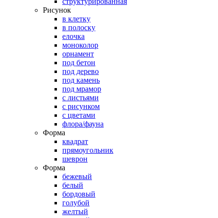
структурированная
Рисунок
в клетку
в полоску
елочка
моноколор
орнамент
под бетон
под дерево
под камень
под мрамор
с листьями
с рисунком
с цветами
флора/фауна
Форма
квадрат
прямоугольник
шеврон
Форма
бежевый
белый
бордовый
голубой
желтый