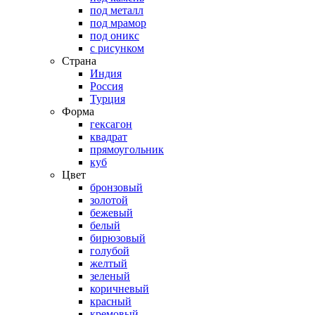
под металл
под мрамор
под оникс
с рисунком
Страна
Индия
Россия
Турция
Форма
гексагон
квадрат
прямоугольник
куб
Цвет
бронзовый
золотой
бежевый
белый
бирюзовый
голубой
желтый
зеленый
коричневый
красный
кремовый