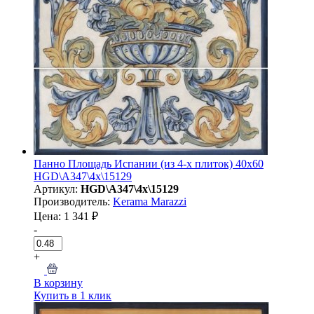
Панно Площадь Испании (из 4-х плиток) 40x60
HGD\A347\4x\15129
Артикул:
HGD\A347\4x\15129
Производитель:
Kerama Marazzi
Цена: 1 341 ₽
-
+
В корзину
Купить в 1 клик