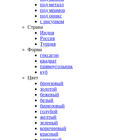
под металл
под мрамор
под оникс
с рисунком
Страна
Индия
Россия
Турция
Форма
гексагон
квадрат
прямоугольник
куб
Цвет
бронзовый
золотой
бежевый
белый
бирюзовый
голубой
желтый
зеленый
коричневый
красный
кремовый