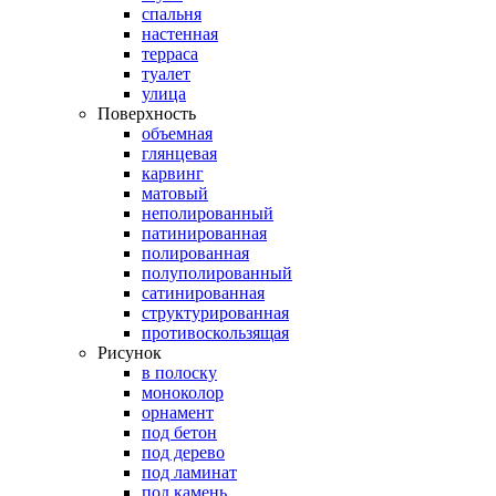
спальня
настенная
терраса
туалет
улица
Поверхность
объемная
глянцевая
карвинг
матовый
неполированный
патинированная
полированная
полуполированный
сатинированная
структурированная
противоскользящая
Рисунок
в полоску
моноколор
орнамент
под бетон
под дерево
под ламинат
под камень