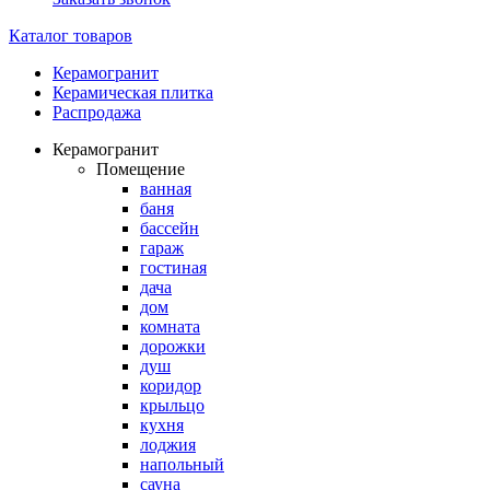
Каталог товаров
Керамогранит
Керамическая плитка
Распродажа
Керамогранит
Помещение
ванная
баня
бассейн
гараж
гостиная
дача
дом
комната
дорожки
душ
коридор
крыльцо
кухня
лоджия
напольный
сауна