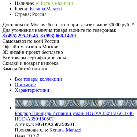
Наличие:
✔ Есть в наличии
Бренд:
Kerama Marazzi
Страна:
Россия
Доставим по Москве бесплатно при заказе свыше 30000 руб. *
Для уточнения наличия товара звоните по телефонам:
8 (495) 295-10-45
,
8 (993) 666-14-59
Cамовывоз по всей России
Офлайн магазин в Москве
3D дизайн-проект бесплатно
Все товары сертифицированы
Скидки и возврат кэшбэка
Замена битой плитки
Все товары коллекции
Описание
Характеристики
Бордюр Площадь Испании узкий HGD\A350\15050 3x40
HGD\A350\15050T
Артикул:
HGD\A350\15050T
Производитель:
Kerama Marazzi
Цена: 212 ₽