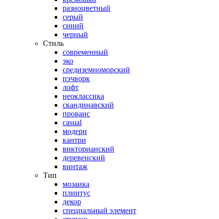
разноцветный
серый
синий
черный
Стиль
современный
эко
средиземноморский
пэчворк
лофт
неоклассика
скандинавский
прованс
casual
модерн
кантри
викторианский
деревенский
винтаж
Тип
мозаика
плинтус
декор
специальный элемент