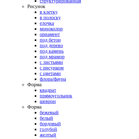
структурированная
Рисунок
в клетку
в полоску
елочка
моноколор
орнамент
под бетон
под дерево
под камень
под мрамор
с листьями
с рисунком
с цветами
флора/фауна
Форма
квадрат
прямоугольник
шеврон
Форма
бежевый
белый
бордовый
голубой
желтый