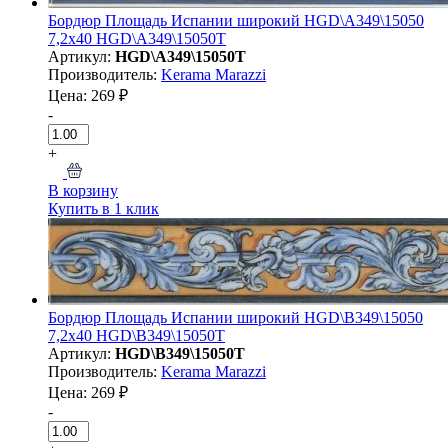
Бордюр Площадь Испании широкий HGD\A349\15050
7,2x40 HGD\A349\15050T
Артикул:
HGD\A349\15050T
Производитель:
Kerama Marazzi
Цена: 269 ₽
-
+
В корзину
Купить в 1 клик
Бордюр Площадь Испании широкий HGD\B349\15050
7,2x40 HGD\B349\15050T
Артикул:
HGD\B349\15050T
Производитель:
Kerama Marazzi
Цена: 269 ₽
-