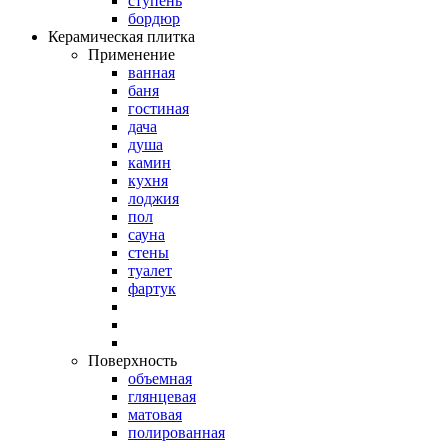
ступень
бордюр
Керамическая плитка
Применение
ванная
баня
гостиная
дача
душа
камин
кухня
лоджия
пол
сауна
стены
туалет
фартук
Поверхность
объемная
глянцевая
матовая
полированная