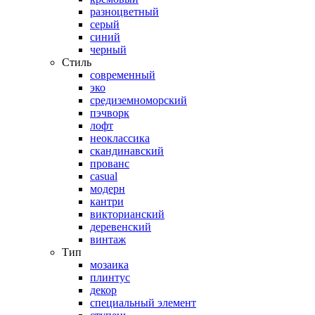
разноцветный
серый
синий
черный
Стиль
современный
эко
средиземноморский
пэчворк
лофт
неоклассика
скандинавский
прованс
casual
модерн
кантри
викторианский
деревенский
винтаж
Тип
мозаика
плинтус
декор
специальный элемент