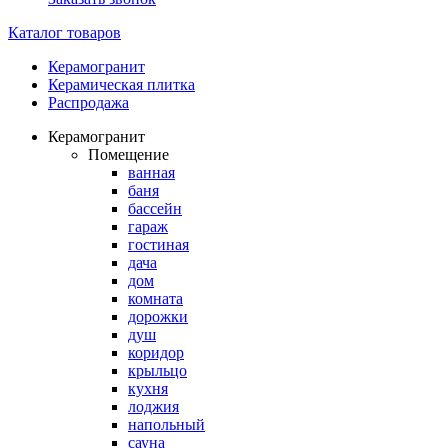
Каталог товаров
Керамогранит
Керамическая плитка
Распродажа
Керамогранит
Помещение
ванная
баня
бассейн
гараж
гостиная
дача
дом
комната
дорожки
душ
коридор
крыльцо
кухня
лоджия
напольный
сауна