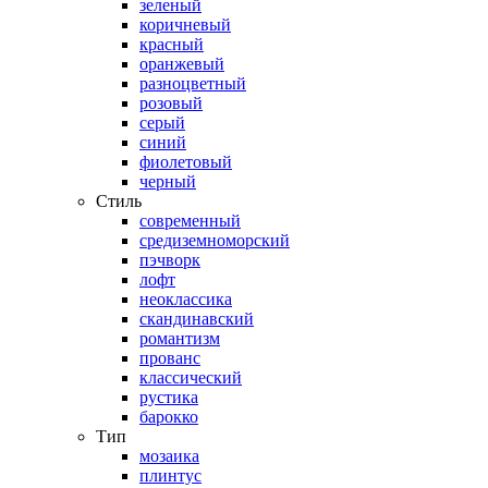
зеленый
коричневый
красный
оранжевый
разноцветный
розовый
серый
синий
фиолетовый
черный
Стиль
современный
средиземноморский
пэчворк
лофт
неоклассика
скандинавский
романтизм
прованс
классический
рустика
барокко
Тип
мозаика
плинтус