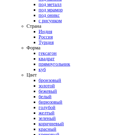
под металл
под мрамор
под оникс
с рисунком
Страна
Индия
Россия
Турция
Форма
гексагон
квадрат
прямоугольник
куб
Цвет
бронзовый
золотой
бежевый
белый
бирюзовый
голубой
желтый
зеленый
коричневый
красный
кремовый