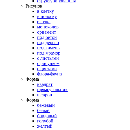
структурированная
Рисунок
в клетку
в полоску
елочка
моноколор
орнамент
под бетон
под дерево
под камень
под мрамор
с листьями
с рисунком
с цветами
флора/фауна
Форма
квадрат
прямоугольник
шеврон
Форма
бежевый
белый
бордовый
голубой
желтый