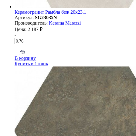
Керамогранит Рамбла беж 20x23,1
Артикул:
SG23035N
Производитель:
Kerama Marazzi
Цена: 2 187 ₽
-
+
В корзину
Купить в 1 клик