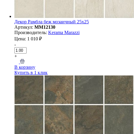
Декор Рамбла беж мозаичный 25x25
Артикул:
MM12130
Производитель:
Kerama Marazzi
Цена: 1 010 ₽
-
+
В корзину
Купить в 1 клик