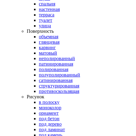
спальня
настенная
терраса
туалет
улица
Поверхность
объемная
глянцевая
карвинг
матовый
неполированный
патинированная
полированная
полуполированный
сатинированная
структурированная
противоскользящая
Рисунок
в полоску
моноколор
орнамент
под бетон
под дерево
под ламинат
под камень