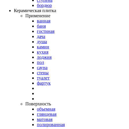
ступень
бордюр
Керамическая плитка
Применение
ванная
баня
гостиная
дача
душа
камин
кухня
лоджия
пол
сауна
стены
туалет
фартук
Поверхность
объемная
глянцевая
матовая
полированная