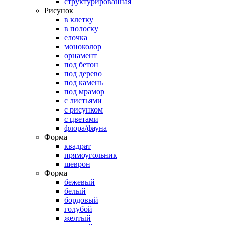
структурированная
Рисунок
в клетку
в полоску
елочка
моноколор
орнамент
под бетон
под дерево
под камень
под мрамор
с листьями
с рисунком
с цветами
флора/фауна
Форма
квадрат
прямоугольник
шеврон
Форма
бежевый
белый
бордовый
голубой
желтый