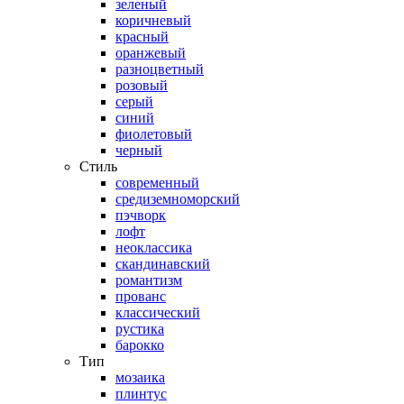
зеленый
коричневый
красный
оранжевый
разноцветный
розовый
серый
синий
фиолетовый
черный
Стиль
современный
средиземноморский
пэчворк
лофт
неоклассика
скандинавский
романтизм
прованс
классический
рустика
барокко
Тип
мозаика
плинтус