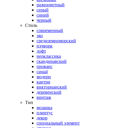
разноцветный
серый
синий
черный
Стиль
современный
эко
средиземноморский
пэчворк
лофт
неоклассика
скандинавский
прованс
casual
модерн
кантри
викторианский
деревенский
винтаж
Тип
мозаика
плинтус
декор
специальный элемент