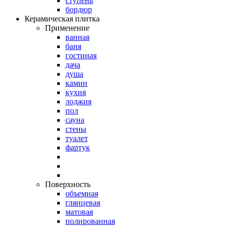
ступень
бордюр
Керамическая плитка
Применение
ванная
баня
гостиная
дача
душа
камин
кухня
лоджия
пол
сауна
стены
туалет
фартук
Поверхность
объемная
глянцевая
матовая
полированная