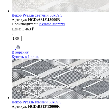
Декор Руаяль светлый 30x89,5
Артикул:
HGD\A313\13000R
Производитель:
Kerama Marazzi
Цена: 1 463 ₽
-
+
В корзину
Купить в 1 клик
Декор Руаяль темный 30x89,5
Артикул:
HGD\B313\13000R