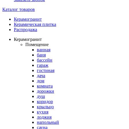
Каталог товаров
Керамогранит
Керамическая плитка
Распродажа
Керамогранит
Помещение
ванная
баня
бассейн
гараж
гостиная
дача
дом
комната
дорожки
душ
коридор
крыльцо
кухня
лоджия
напольный
сауна