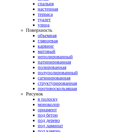
спальня
настенная
терраса
туалет
улица
Поверхность
объемная
глянцевая
карвинг
матовый
неполированный
патинированная
полированная
полуполированный
сатинированная
структурированная
противоскользящая
Рисунок
в полоску
моноколор
орнамент
под бетон
под дерево
под ламинат
под камень