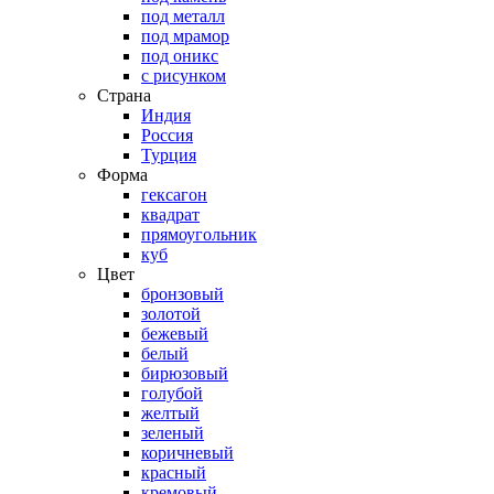
под металл
под мрамор
под оникс
с рисунком
Страна
Индия
Россия
Турция
Форма
гексагон
квадрат
прямоугольник
куб
Цвет
бронзовый
золотой
бежевый
белый
бирюзовый
голубой
желтый
зеленый
коричневый
красный
кремовый