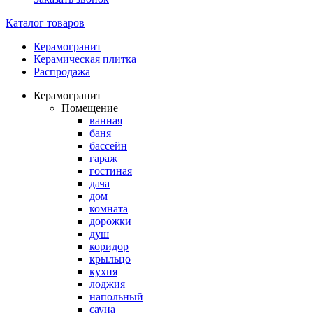
Каталог товаров
Керамогранит
Керамическая плитка
Распродажа
Керамогранит
Помещение
ванная
баня
бассейн
гараж
гостиная
дача
дом
комната
дорожки
душ
коридор
крыльцо
кухня
лоджия
напольный
сауна