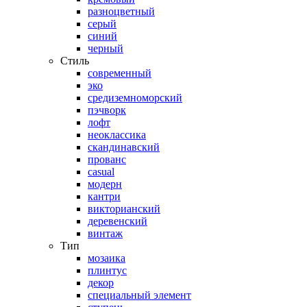
разноцветный
серый
синий
черный
Стиль
современный
эко
средиземноморский
пэчворк
лофт
неоклассика
скандинавский
прованс
casual
модерн
кантри
викторианский
деревенский
винтаж
Тип
мозаика
плинтус
декор
специальный элемент