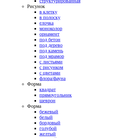
структурированная
Рисунок
в клетку
в полоску
елочка
моноколор
орнамент
под бетон
под дерево
под камень
под мрамор
с листьями
с рисунком
с цветами
флора/фауна
Форма
квадрат
прямоугольник
шеврон
Форма
бежевый
белый
бордовый
голубой
желтый