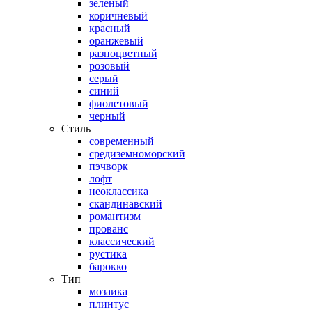
зеленый
коричневый
красный
оранжевый
разноцветный
розовый
серый
синий
фиолетовый
черный
Стиль
современный
средиземноморский
пэчворк
лофт
неоклассика
скандинавский
романтизм
прованс
классический
рустика
барокко
Тип
мозаика
плинтус