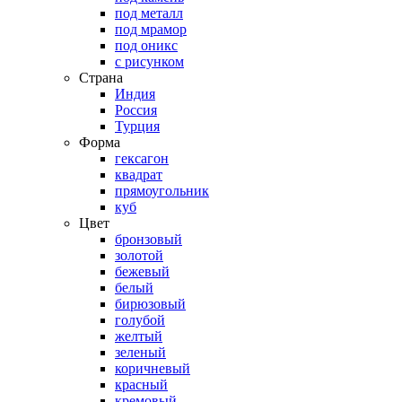
под металл
под мрамор
под оникс
с рисунком
Страна
Индия
Россия
Турция
Форма
гексагон
квадрат
прямоугольник
куб
Цвет
бронзовый
золотой
бежевый
белый
бирюзовый
голубой
желтый
зеленый
коричневый
красный
кремовый