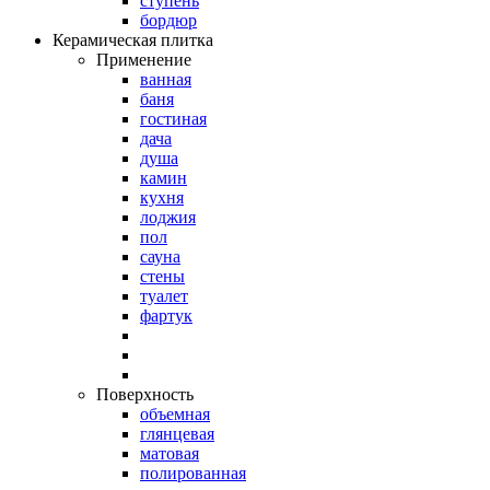
ступень
бордюр
Керамическая плитка
Применение
ванная
баня
гостиная
дача
душа
камин
кухня
лоджия
пол
сауна
стены
туалет
фартук
Поверхность
объемная
глянцевая
матовая
полированная