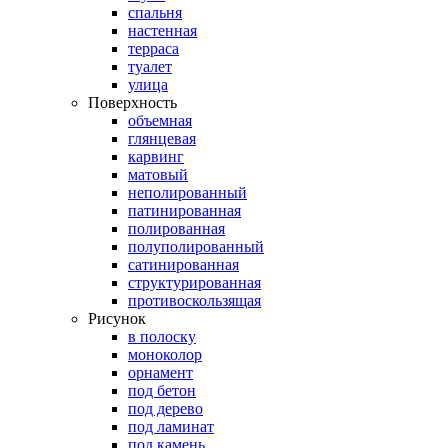
спальня
настенная
терраса
туалет
улица
Поверхность
объемная
глянцевая
карвинг
матовый
неполированный
патинированная
полированная
полуполированный
сатинированная
структурированная
противоскользящая
Рисунок
в полоску
моноколор
орнамент
под бетон
под дерево
под ламинат
под камень