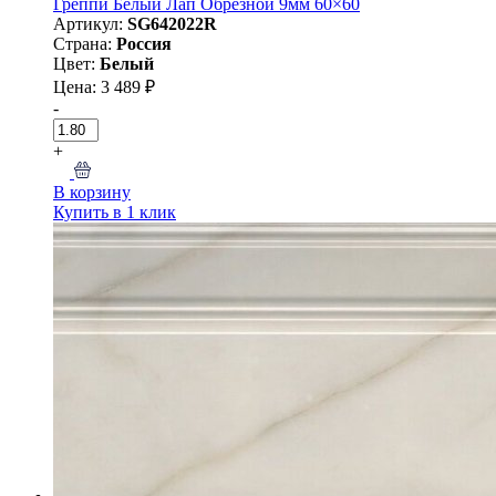
Греппи Белый Лап Обрезной 9мм 60×60
Артикул:
SG642022R
Страна:
Россия
Цвет:
Белый
Цена: 3 489 ₽
-
+
В корзину
Купить в 1 клик