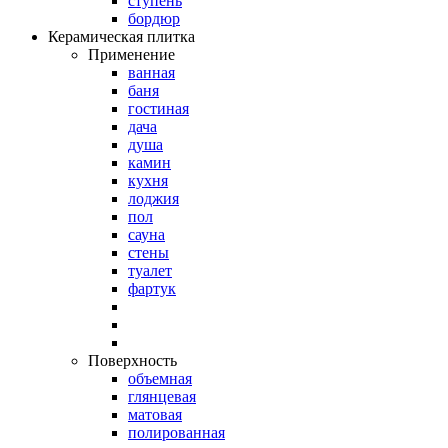
ступень
бордюр
Керамическая плитка
Применение
ванная
баня
гостиная
дача
душа
камин
кухня
лоджия
пол
сауна
стены
туалет
фартук
Поверхность
объемная
глянцевая
матовая
полированная