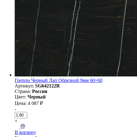
Греппи Черный Лап Обрезной 9мм 60×60
Артикул:
SG642122R
Страна:
Россия
Цвет:
Черный
Цена: 4 087 ₽
-
+
В корзину