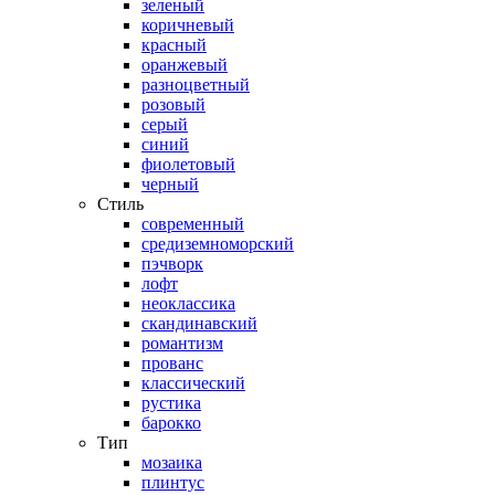
зеленый
коричневый
красный
оранжевый
разноцветный
розовый
серый
синий
фиолетовый
черный
Стиль
современный
средиземноморский
пэчворк
лофт
неоклассика
скандинавский
романтизм
прованс
классический
рустика
барокко
Тип
мозаика
плинтус