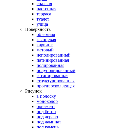
спальня
настенная
терраса
туалет
улица
Поверхность
объемная
глянцевая
карвинг
матовый
неполированный
патинированная
полированная
полуполированный
сатинированная
структурированная
противоскользящая
Рисунок
в полоску
моноколор
орнамент
под бетон
под дерево
под ламинат
под камень