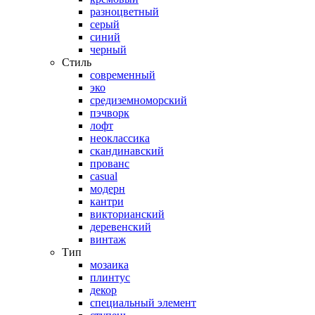
разноцветный
серый
синий
черный
Стиль
современный
эко
средиземноморский
пэчворк
лофт
неоклассика
скандинавский
прованс
casual
модерн
кантри
викторианский
деревенский
винтаж
Тип
мозаика
плинтус
декор
специальный элемент