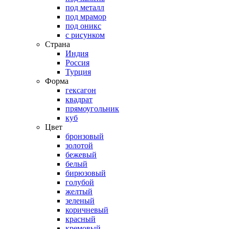
под металл
под мрамор
под оникс
с рисунком
Страна
Индия
Россия
Турция
Форма
гексагон
квадрат
прямоугольник
куб
Цвет
бронзовый
золотой
бежевый
белый
бирюзовый
голубой
желтый
зеленый
коричневый
красный
кремовый