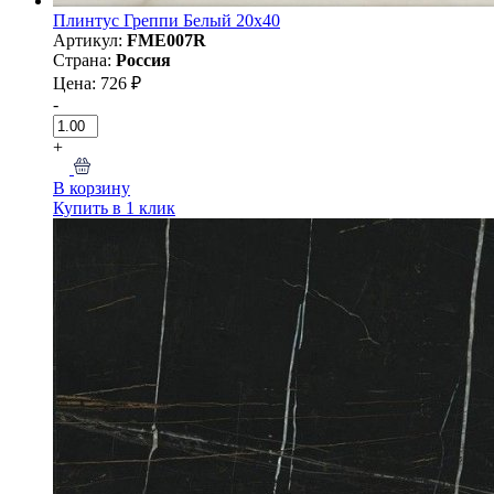
Плинтус Греппи Белый 20х40
Артикул:
FME007R
Страна:
Россия
Цена: 726 ₽
-
+
В корзину
Купить в 1 клик