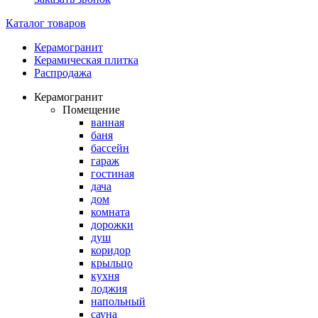
Каталог товаров
Керамогранит
Керамическая плитка
Распродажа
Керамогранит
Помещение
ванная
баня
бассейн
гараж
гостиная
дача
дом
комната
дорожки
душ
коридор
крыльцо
кухня
лоджия
напольный
сауна