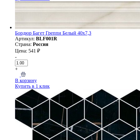
Бордюр Багет Греппи Белый 40х7,3
Артикул:
BLF001R
Страна:
Россия
Цена: 541 ₽
-
+
В корзину
Купить в 1 клик