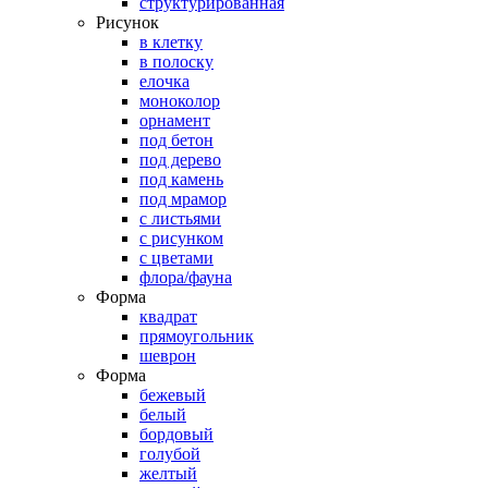
структурированная
Рисунок
в клетку
в полоску
елочка
моноколор
орнамент
под бетон
под дерево
под камень
под мрамор
с листьями
с рисунком
с цветами
флора/фауна
Форма
квадрат
прямоугольник
шеврон
Форма
бежевый
белый
бордовый
голубой
желтый