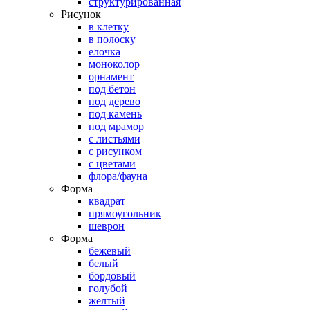
структурированная
Рисунок
в клетку
в полоску
елочка
моноколор
орнамент
под бетон
под дерево
под камень
под мрамор
с листьями
с рисунком
с цветами
флора/фауна
Форма
квадрат
прямоугольник
шеврон
Форма
бежевый
белый
бордовый
голубой
желтый