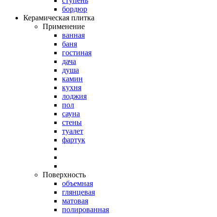
ступень
бордюр
Керамическая плитка
Применение
ванная
баня
гостиная
дача
душа
камин
кухня
лоджия
пол
сауна
стены
туалет
фартук
Поверхность
объемная
глянцевая
матовая
полированная