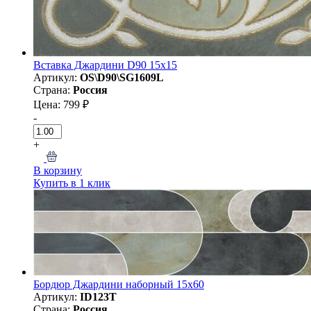
Вставка Джардини D90 15х15
Артикул:
OS\D90\SG1609L
Страна:
Россия
Цена: 799 ₽
-
+
В корзину
Купить в 1 клик
Бордюр Джардини наборный 15x60
Артикул:
ID123T
Страна:
Россия