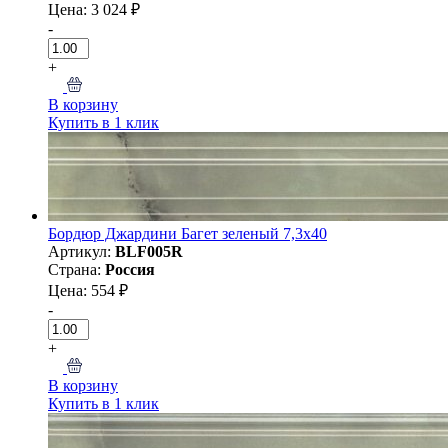
Цена: 3 024 ₽
-
+
В корзину
Купить в 1 клик
Бордюр Джардини Багет зеленый 7,3x40
Артикул:
BLF005R
Страна:
Россия
Цена: 554 ₽
-
+
В корзину
Купить в 1 клик