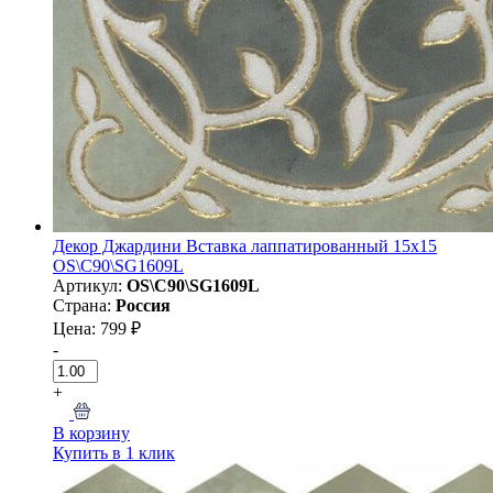
Декор Джардини Вставка лаппатированный 15x15
OS\C90\SG1609L
Артикул:
OS\C90\SG1609L
Страна:
Россия
Цена: 799 ₽
-
+
В корзину
Купить в 1 клик