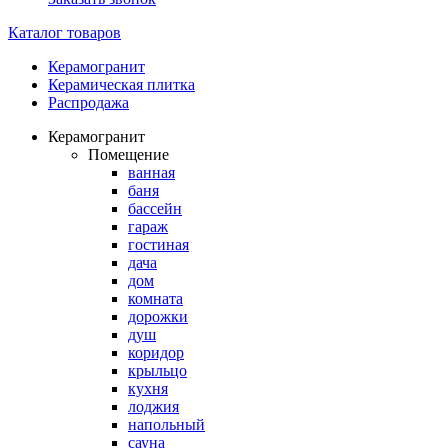
Каталог товаров
Керамогранит
Керамическая плитка
Распродажа
Керамогранит
Помещение
ванная
баня
бассейн
гараж
гостиная
дача
дом
комната
дорожки
душ
коридор
крыльцо
кухня
лоджия
напольный
сауна