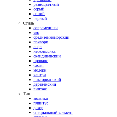
разноцветный
серый
синий
черный
Стиль
современный
эко
средиземноморский
пэчворк
лофт
неоклассика
скандинавский
прованс
casual
модерн
кантри
викторианский
деревенский
винтаж
Тип
мозаика
плинтус
декор
специальный элемент