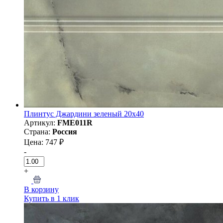
Плинтус Джардини зеленый 20x40
Артикул:
FME011R
Страна:
Россия
Цена: 747 ₽
-
+
В корзину
Купить в 1 клик