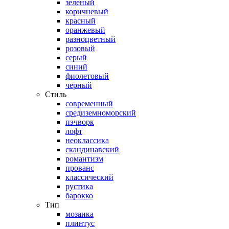
зеленый
коричневый
красный
оранжевый
разноцветный
розовый
серый
синий
фиолетовый
черный
Стиль
современный
средиземноморский
пэчворк
лофт
неоклассика
скандинавский
романтизм
прованс
классический
рустика
барокко
Тип
мозаика
плинтус