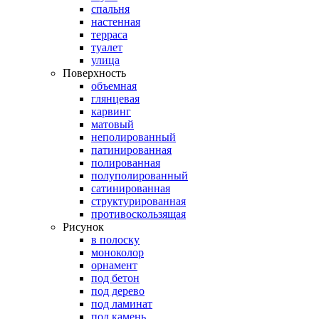
спальня
настенная
терраса
туалет
улица
Поверхность
объемная
глянцевая
карвинг
матовый
неполированный
патинированная
полированная
полуполированный
сатинированная
структурированная
противоскользящая
Рисунок
в полоску
моноколор
орнамент
под бетон
под дерево
под ламинат
под камень