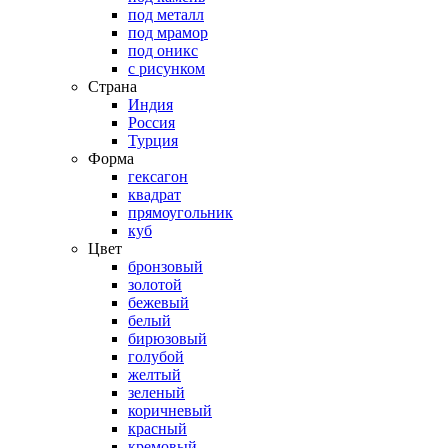
под металл
под мрамор
под оникс
с рисунком
Страна
Индия
Россия
Турция
Форма
гексагон
квадрат
прямоугольник
куб
Цвет
бронзовый
золотой
бежевый
белый
бирюзовый
голубой
желтый
зеленый
коричневый
красный
кремовый