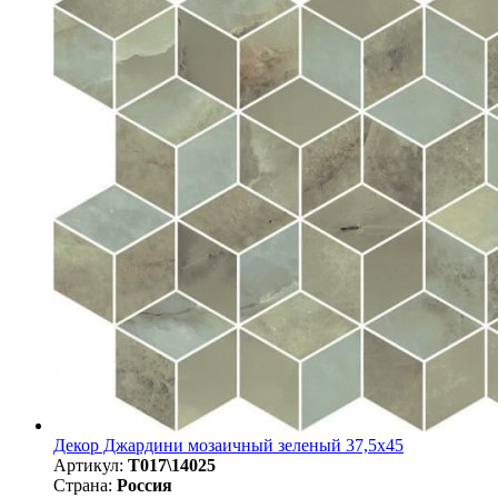
Декор Джардини мозаичный зеленый 37,5x45
Артикул:
T017\14025
Страна:
Россия