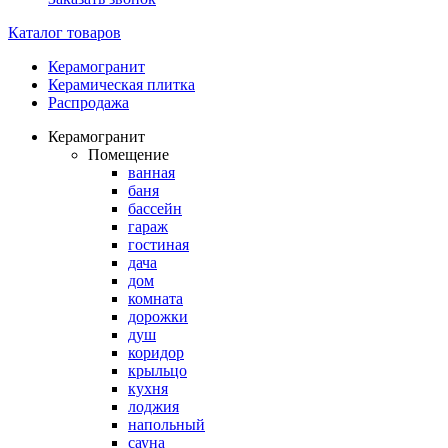
Каталог товаров
Керамогранит
Керамическая плитка
Распродажа
Керамогранит
Помещение
ванная
баня
бассейн
гараж
гостиная
дача
дом
комната
дорожки
душ
коридор
крыльцо
кухня
лоджия
напольный
сауна