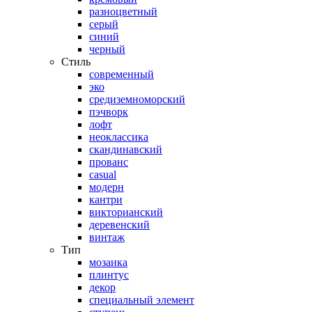
разноцветный
серый
синий
черный
Стиль
современный
эко
средиземноморский
пэчворк
лофт
неоклассика
скандинавский
прованс
casual
модерн
кантри
викторианский
деревенский
винтаж
Тип
мозаика
плинтус
декор
специальный элемент