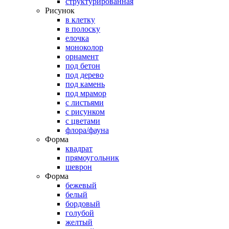
структурированная
Рисунок
в клетку
в полоску
елочка
моноколор
орнамент
под бетон
под дерево
под камень
под мрамор
с листьями
с рисунком
с цветами
флора/фауна
Форма
квадрат
прямоугольник
шеврон
Форма
бежевый
белый
бордовый
голубой
желтый