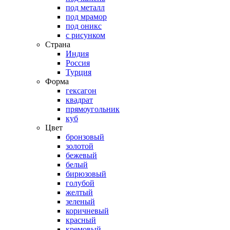
под металл
под мрамор
под оникс
с рисунком
Страна
Индия
Россия
Турция
Форма
гексагон
квадрат
прямоугольник
куб
Цвет
бронзовый
золотой
бежевый
белый
бирюзовый
голубой
желтый
зеленый
коричневый
красный
кремовый