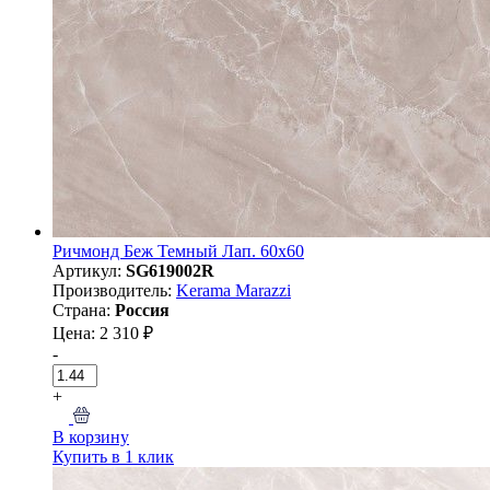
Ричмонд Беж Темный Лап. 60х60
Артикул:
SG619002R
Производитель:
Kerama Marazzi
Страна:
Россия
Цена: 2 310 ₽
-
+
В корзину
Купить в 1 клик