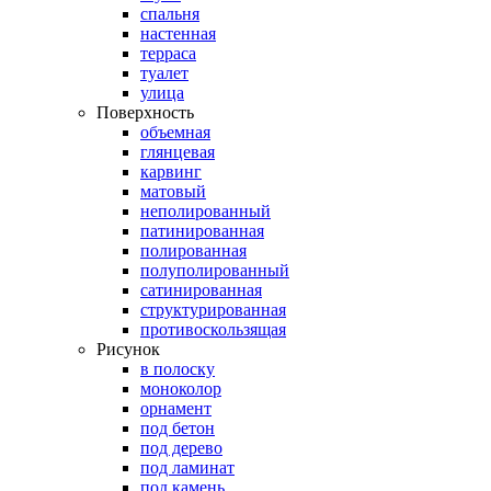
спальня
настенная
терраса
туалет
улица
Поверхность
объемная
глянцевая
карвинг
матовый
неполированный
патинированная
полированная
полуполированный
сатинированная
структурированная
противоскользящая
Рисунок
в полоску
моноколор
орнамент
под бетон
под дерево
под ламинат
под камень