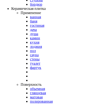
ступень
бордюр
Керамическая плитка
Применение
ванная
баня
гостиная
дача
душа
камин
кухня
лоджия
пол
сауна
стены
туалет
фартук
Поверхность
объемная
глянцевая
матовая
полированная