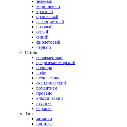
зеленый
коричневый
красный
оранжевый
разноцветный
розовый
серый
синий
фиолетовый
черный
Стиль
современный
средиземноморский
пэчворк
лофт
неоклассика
скандинавский
романтизм
прованс
классический
рустика
барокко
Тип
мозаика
плинтус