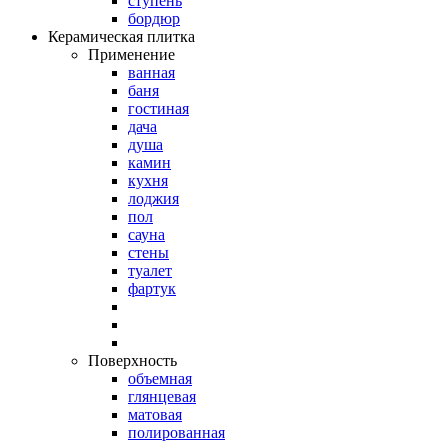
ступень
бордюр
Керамическая плитка
Применение
ванная
баня
гостиная
дача
душа
камин
кухня
лоджия
пол
сауна
стены
туалет
фартук
Поверхность
объемная
глянцевая
матовая
полированная