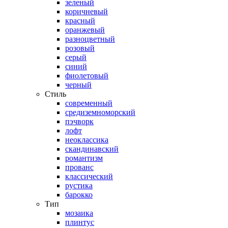
зеленый
коричневый
красный
оранжевый
разноцветный
розовый
серый
синий
фиолетовый
черный
Стиль
современный
средиземноморский
пэчворк
лофт
неоклассика
скандинавский
романтизм
прованс
классический
рустика
барокко
Тип
мозаика
плинтус