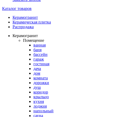
Каталог товаров
Керамогранит
Керамическая плитка
Распродажа
Керамогранит
Помещение
ванная
баня
бассейн
гараж
гостиная
дача
дом
комната
дорожки
душ
коридор
крыльцо
кухня
лоджия
напольный
сауна