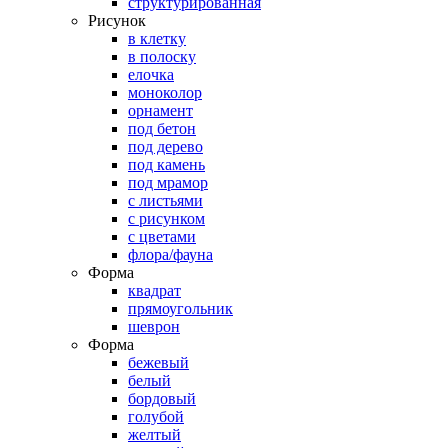
структурированная
Рисунок
в клетку
в полоску
елочка
моноколор
орнамент
под бетон
под дерево
под камень
под мрамор
с листьями
с рисунком
с цветами
флора/фауна
Форма
квадрат
прямоугольник
шеврон
Форма
бежевый
белый
бордовый
голубой
желтый