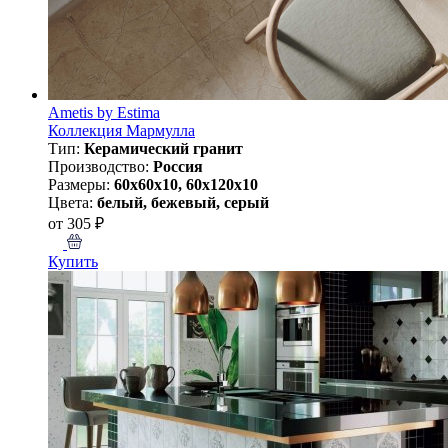
Ametis by Estima
Коллекция Мармулла
Тип:
Керамический гранит
Производство:
Россия
Размеры:
60x60x10, 60x120x10
Цвета:
белый, бежевый, серый
от 305 ₽
Купить