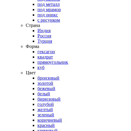
под металл
под мрамор
под оникс
с рисунком
Страна
Индия
Россия
Турция
Форма
гексагон
квадрат
прямоугольник
куб
Цвет
бронзовый
золотой
бежевый
белый
бирюзовый
голубой
желтый
зеленый
коричневый
красный
кремовый