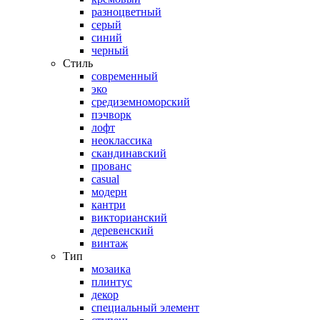
разноцветный
серый
синий
черный
Стиль
современный
эко
средиземноморский
пэчворк
лофт
неоклассика
скандинавский
прованс
casual
модерн
кантри
викторианский
деревенский
винтаж
Тип
мозаика
плинтус
декор
специальный элемент