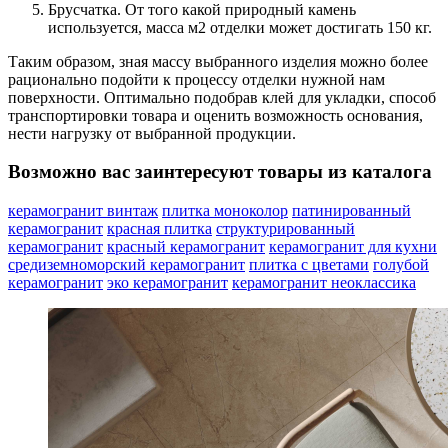
Брусчатка. От того какой природный камень
используется, масса м2 отделки может достигать 150 кг.
Таким образом, зная массу выбранного изделия можно более
рационально подойти к процессу отделки нужной нам
поверхности. Оптимально подобрав клей для укладки, способ
транспортировки товара и оценить возможность основания,
нести нагрузку от выбранной продукции.
Возможно вас заинтересуют товары из каталога
керамогранит винтаж
плитка моноколор
патинированный
керамогранит
красная плитка
структурированный
керамогранит
красный керамогранит
керамогранит для кухни
средиземноморский керамогранит
плитка с цветами
голубой
керамогранит
эко керамогранит
керамогранит неоклассика