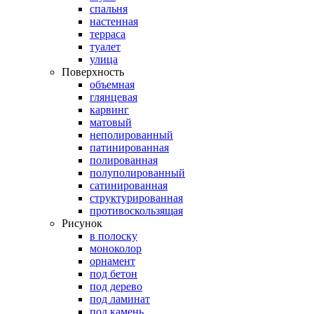
спальня
настенная
терраса
туалет
улица
Поверхность
объемная
глянцевая
карвинг
матовый
неполированный
патинированная
полированная
полуполированный
сатинированная
структурированная
противоскользящая
Рисунок
в полоску
моноколор
орнамент
под бетон
под дерево
под ламинат
под камень