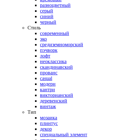
разноцветный
серый
синий
черный
Стиль
современный
эко
средиземноморский
пэчворк
лофт
неоклассика
скандинавский
прованс
casual
модерн
кантри
викторианский
деревенский
винтаж
Тип
мозаика
плинтус
декор
специальный элемент