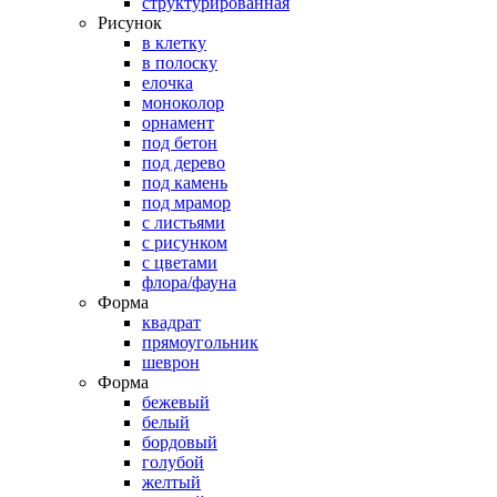
структурированная
Рисунок
в клетку
в полоску
елочка
моноколор
орнамент
под бетон
под дерево
под камень
под мрамор
с листьями
с рисунком
с цветами
флора/фауна
Форма
квадрат
прямоугольник
шеврон
Форма
бежевый
белый
бордовый
голубой
желтый