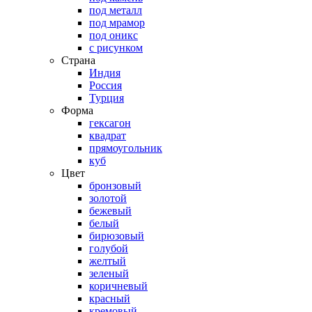
под металл
под мрамор
под оникс
с рисунком
Страна
Индия
Россия
Турция
Форма
гексагон
квадрат
прямоугольник
куб
Цвет
бронзовый
золотой
бежевый
белый
бирюзовый
голубой
желтый
зеленый
коричневый
красный
кремовый