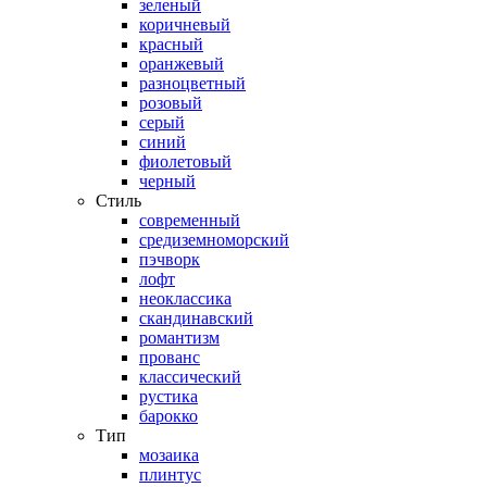
зеленый
коричневый
красный
оранжевый
разноцветный
розовый
серый
синий
фиолетовый
черный
Стиль
современный
средиземноморский
пэчворк
лофт
неоклассика
скандинавский
романтизм
прованс
классический
рустика
барокко
Тип
мозаика
плинтус