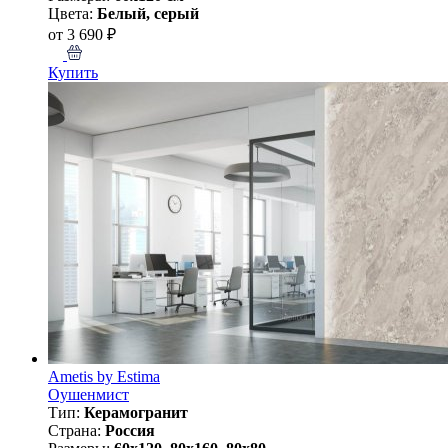
Цвета:
Белый, серый
от 3 690 ₽
Купить
Ametis by Estima
Оушенмист
Тип:
Керамогранит
Страна:
Россия