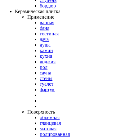
ступень
бордюр
Керамическая плитка
Применение
ванная
баня
гостиная
дача
душа
камин
кухня
лоджия
пол
сауна
стены
туалет
фартук
Поверхность
объемная
глянцевая
матовая
полированная