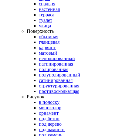
спальня
настенная
терраса
туалет
улица
Поверхность
объемная
глянцевая
карвинг
матовый
неполированный
патинированная
полированная
полуполированный
сатинированная
структурированная
противоскользящая
Рисунок
в полоску
моноколор
орнамент
под бетон
под дерево
под ламинат
под камень