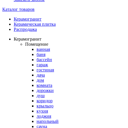
Каталог товаров
Керамогранит
Керамическая плитка
Распродажа
Керамогранит
Помещение
ванная
баня
бассейн
гараж
гостиная
дача
дом
комната
дорожки
душ
коридор
крыльцо
кухня
лоджия
напольный
сауна