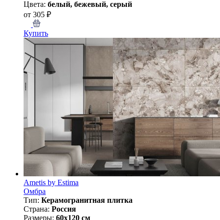
Цвета:
белый, бежевый, серый
от 305 ₽
Купить
Ametis by Estima
Омбра
Тип:
Керамогранитная плитка
Страна:
Россия
Размеры:
60x120 см