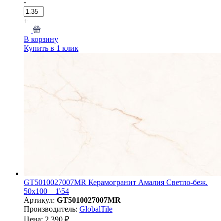
-
+
В корзину
Купить в 1 клик
GT5010027007MR Керамогранит Амалия Светло-беж.
50x100 _ 1\54
Артикул:
GT5010027007MR
Производитель:
GlobalTile
Цена: 2 390 ₽