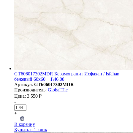
GT606017302MDR Керамогранит Исфахан / Isfahan
бежевый 60x60 _ 1\46,08
Артикул:
GT606017302MDR
Производитель:
GlobalTile
Цена: 3 550 ₽
-
+
В корзину
Купить в 1 клик