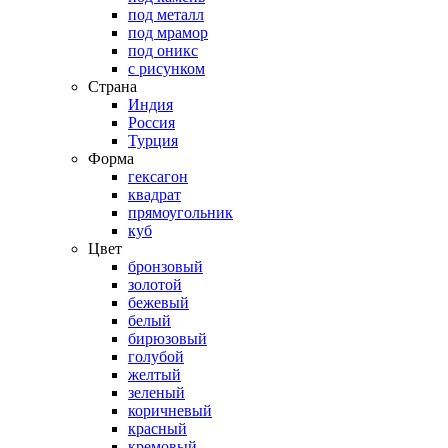
под металл
под мрамор
под оникс
с рисунком
Страна
Индия
Россия
Турция
Форма
гексагон
квадрат
прямоугольник
куб
Цвет
бронзовый
золотой
бежевый
белый
бирюзовый
голубой
желтый
зеленый
коричневый
красный
кремовый