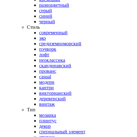
разноцветный
серый
синий
черный
Стиль
современный
эко
средиземноморский
пэчворк
лофт
неоклассика
скандинавский
прованс
casual
модерн
кантри
викторианский
деревенский
винтаж
Тип
мозаика
плинтус
декор
специальный элемент