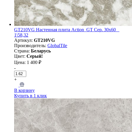
GT210VG Настенная плита Action_GT Сер. 30x60 _
1\58,32
Артикул:
GT210VG
Производитель:
GlobalTile
Страна:
Беларусь
Цвет:
Серый!
Цена: 1 400 ₽
-
+
В корзину
Купить в 1 клик