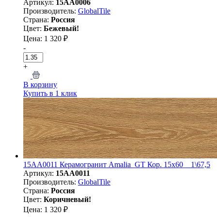
Артикул:
15AA0006
Производитель:
GlobalTile
Страна:
Россия
Цвет:
Бежевый!
Цена: 1 320 ₽
-
+
В корзину
Купить в 1 клик
15AA0011 Керамогранит Amalia_GT Кор. 15x60 _ 1\67,5
Артикул:
15AA0011
Производитель:
GlobalTile
Страна:
Россия
Цвет:
Коричневый!
Цена: 1 320 ₽