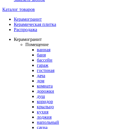
Каталог товаров
Керамогранит
Керамическая плитка
Распродажа
Керамогранит
Помещение
ванная
баня
бассейн
гараж
гостиная
дача
дом
комната
дорожки
душ
коридор
крыльцо
кухня
лоджия
напольный
сауна