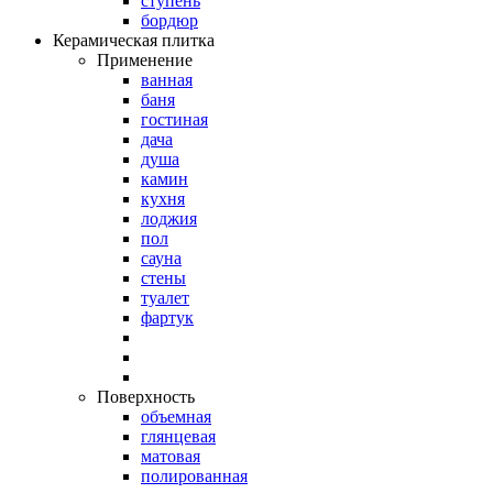
ступень
бордюр
Керамическая плитка
Применение
ванная
баня
гостиная
дача
душа
камин
кухня
лоджия
пол
сауна
стены
туалет
фартук
Поверхность
объемная
глянцевая
матовая
полированная