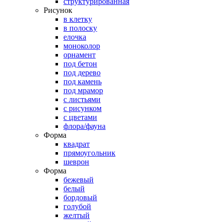
структурированная
Рисунок
в клетку
в полоску
елочка
моноколор
орнамент
под бетон
под дерево
под камень
под мрамор
с листьями
с рисунком
с цветами
флора/фауна
Форма
квадрат
прямоугольник
шеврон
Форма
бежевый
белый
бордовый
голубой
желтый