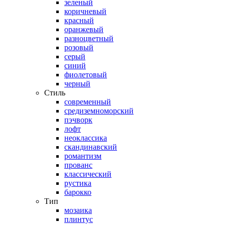
зеленый
коричневый
красный
оранжевый
разноцветный
розовый
серый
синий
фиолетовый
черный
Стиль
современный
средиземноморский
пэчворк
лофт
неоклассика
скандинавский
романтизм
прованс
классический
рустика
барокко
Тип
мозаика
плинтус