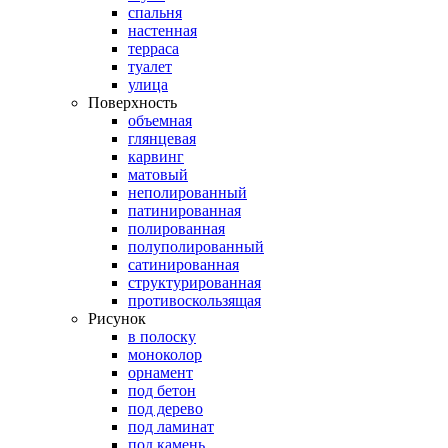
спальня
настенная
терраса
туалет
улица
Поверхность
объемная
глянцевая
карвинг
матовый
неполированный
патинированная
полированная
полуполированный
сатинированная
структурированная
противоскользящая
Рисунок
в полоску
моноколор
орнамент
под бетон
под дерево
под ламинат
под камень