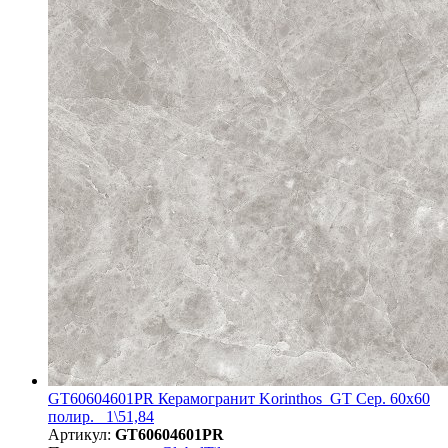
GT60604601PR Керамогранит Korinthos_GT Сер. 60x60
полир._ 1\51,84
Артикул:
GT60604601PR