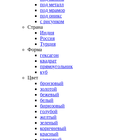
под металл
под мрамор
под оникс
с рисунком
Страна
Индия
Россия
Турция
Форма
гексагон
квадрат
прямоугольник
куб
Цвет
бронзовый
золотой
бежевый
белый
бирюзовый
голубой
желтый
зеленый
коричневый
красный
кремовый