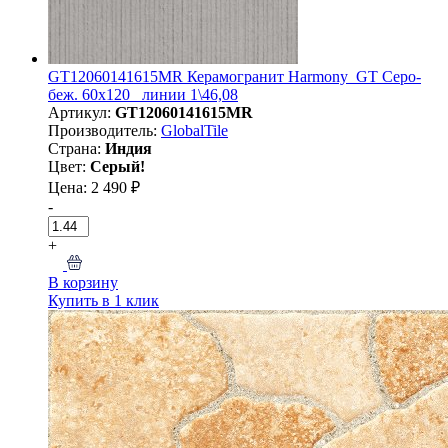
GT12060141615MR Керамогранит Harmony_GT Серо-
беж. 60x120 _линии 1\46,08
Артикул:
GT12060141615MR
Производитель:
GlobalTile
Страна:
Индия
Цвет:
Серый!
Цена: 2 490 ₽
-
+
В корзину
Купить в 1 клик