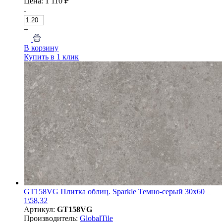
Цена: 1 110 ₽
-
+
В корзину
Купить в 1 клик
GT158VG Плитка облиц. Sparkle Темно-серый 30x60 _
1\58,32
Артикул:
GT158VG
Производитель:
GlobalTile