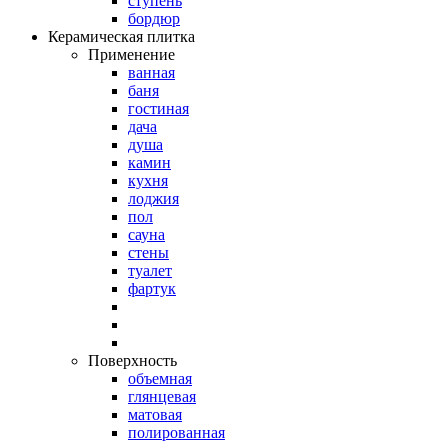
ступень
бордюр
Керамическая плитка
Применение
ванная
баня
гостиная
дача
душа
камин
кухня
лоджия
пол
сауна
стены
туалет
фартук
Поверхность
объемная
глянцевая
матовая
полированная