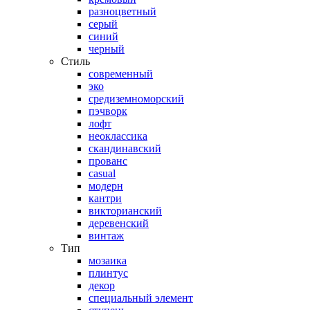
разноцветный
серый
синий
черный
Стиль
современный
эко
средиземноморский
пэчворк
лофт
неоклассика
скандинавский
прованс
casual
модерн
кантри
викторианский
деревенский
винтаж
Тип
мозаика
плинтус
декор
специальный элемент