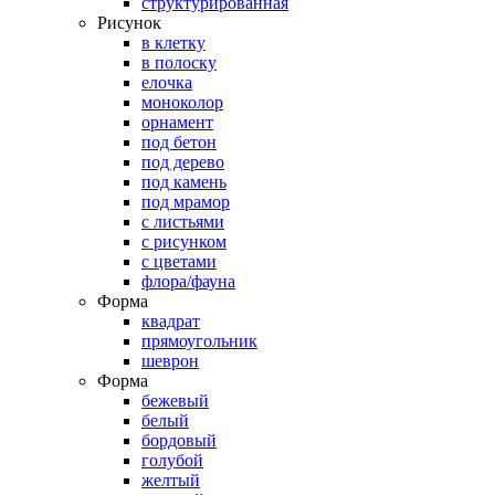
структурированная
Рисунок
в клетку
в полоску
елочка
моноколор
орнамент
под бетон
под дерево
под камень
под мрамор
с листьями
с рисунком
с цветами
флора/фауна
Форма
квадрат
прямоугольник
шеврон
Форма
бежевый
белый
бордовый
голубой
желтый