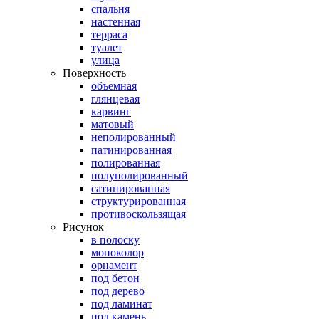
спальня
настенная
терраса
туалет
улица
Поверхность
объемная
глянцевая
карвинг
матовый
неполированный
патинированная
полированная
полуполированный
сатинированная
структурированная
противоскользящая
Рисунок
в полоску
моноколор
орнамент
под бетон
под дерево
под ламинат
под камень