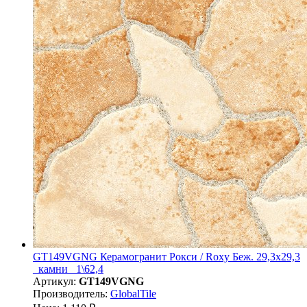
GT149VGNG Керамогранит Рокси / Roxy Беж. 29,3x29,3
_камни_ 1\62,4
Артикул:
GT149VGNG
Производитель:
GlobalTile