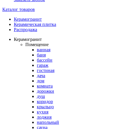
Каталог товаров
Керамогранит
Керамическая плитка
Распродажа
Керамогранит
Помещение
ванная
баня
бассейн
гараж
гостиная
дача
дом
комната
дорожки
душ
коридор
крыльцо
кухня
лоджия
напольный
сауна