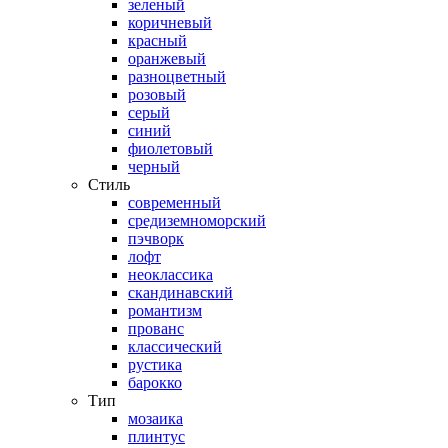
зеленый
коричневый
красный
оранжевый
разноцветный
розовый
серый
синий
фиолетовый
черный
Стиль
современный
средиземноморский
пэчворк
лофт
неоклассика
скандинавский
романтизм
прованс
классический
рустика
барокко
Тип
мозаика
плинтус