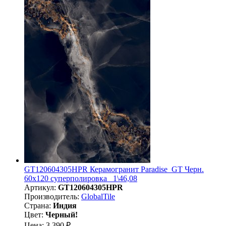
GT120604305HPR Керамогранит Paradise_GT Черн.
60x120 суперполировка_ 1\46,08
Артикул:
GT120604305HPR
Производитель:
GlobalTile
Страна:
Индия
Цвет:
Черный!
Цена: 3 390 ₽