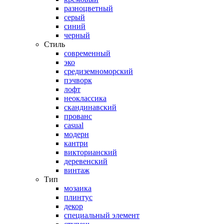
разноцветный
серый
синий
черный
Стиль
современный
эко
средиземноморский
пэчворк
лофт
неоклассика
скандинавский
прованс
casual
модерн
кантри
викторианский
деревенский
винтаж
Тип
мозаика
плинтус
декор
специальный элемент