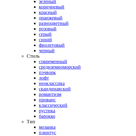
зеленый
коричневый
красный
оранжевый
разноцветный
розовый
серый
синий
фиолетовый
черный
Стиль
современный
средиземноморский
пэчворк
лофт
неоклассика
скандинавский
романтизм
прованс
классический
рустика
барокко
Тип
мозаика
плинтус