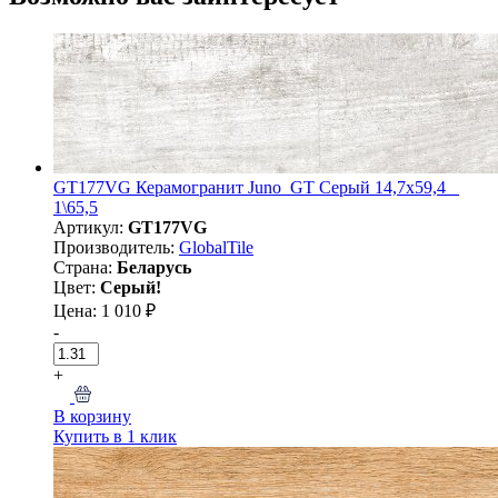
GT177VG Керамогранит Juno_GT Серый 14,7x59,4 _
1\65,5
Артикул:
GT177VG
Производитель:
GlobalTile
Страна:
Беларусь
Цвет:
Серый!
Цена: 1 010 ₽
-
+
В корзину
Купить в 1 клик