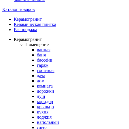
Каталог товаров
Керамогранит
Керамическая плитка
Распродажа
Керамогранит
Помещение
ванная
баня
бассейн
гараж
гостиная
дача
дом
комната
дорожки
душ
коридор
крыльцо
кухня
лоджия
напольный
сауна