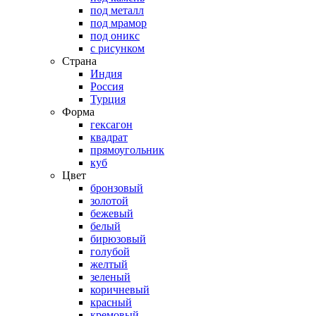
под металл
под мрамор
под оникс
с рисунком
Страна
Индия
Россия
Турция
Форма
гексагон
квадрат
прямоугольник
куб
Цвет
бронзовый
золотой
бежевый
белый
бирюзовый
голубой
желтый
зеленый
коричневый
красный
кремовый