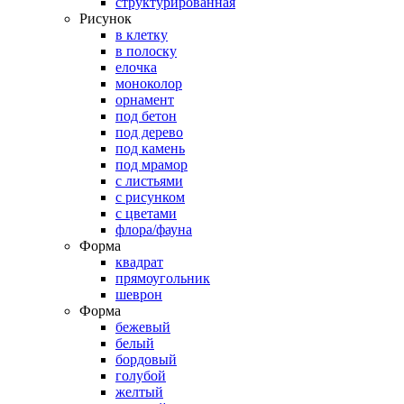
структурированная
Рисунок
в клетку
в полоску
елочка
моноколор
орнамент
под бетон
под дерево
под камень
под мрамор
с листьями
с рисунком
с цветами
флора/фауна
Форма
квадрат
прямоугольник
шеврон
Форма
бежевый
белый
бордовый
голубой
желтый