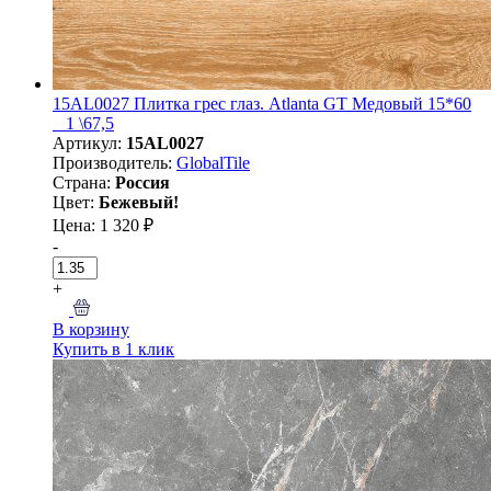
15AL0027 Плитка грес глаз. Atlanta GT Медовый 15*60
_ 1 \67,5
Артикул:
15AL0027
Производитель:
GlobalTile
Страна:
Россия
Цвет:
Бежевый!
Цена: 1 320 ₽
-
+
В корзину
Купить в 1 клик