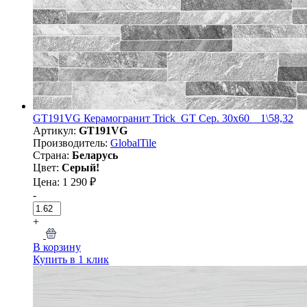
GT191VG Керамогранит Trick_GT Сер. 30x60 _ 1\58,32
Артикул:
GT191VG
Производитель:
GlobalTile
Страна:
Беларусь
Цвет:
Серый!
Цена: 1 290 ₽
-
+
В корзину
Купить в 1 клик