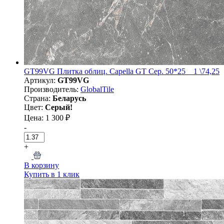
GT99VG Плитка облиц. Capella GT Сер. 50*25 _ 1 \74,25
Артикул:
GT99VG
Производитель:
GlobalTile
Страна:
Беларусь
Цвет:
Серый!
Цена: 1 300 ₽
-
+
В корзину
Купить в 1 клик