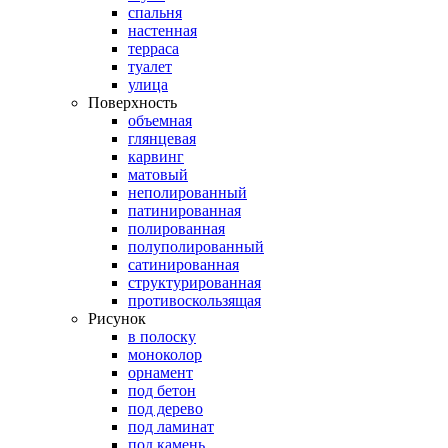
спальня
настенная
терраса
туалет
улица
Поверхность
объемная
глянцевая
карвинг
матовый
неполированный
патинированная
полированная
полуполированный
сатинированная
структурированная
противоскользящая
Рисунок
в полоску
моноколор
орнамент
под бетон
под дерево
под ламинат
под камень