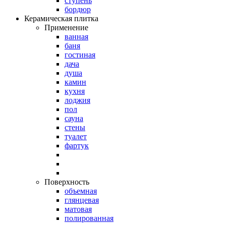
ступень
бордюр
Керамическая плитка
Применение
ванная
баня
гостиная
дача
душа
камин
кухня
лоджия
пол
сауна
стены
туалет
фартук
Поверхность
объемная
глянцевая
матовая
полированная