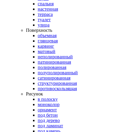
спальня
настенная
терраса
туалет
улица
Поверхность
объемная
глянцевая
карвинг
матовый
неполированный
патинированная
полированная
полуполированный
сатинированная
структурированная
противоскользящая
Рисунок
в полоску
моноколор
орнамент
под бетон
под дерево
под ламинат
под камень