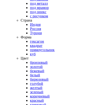
под металл
под мрамор
под оникс
с рисунком
Страна
Индия
Россия
Турция
Форма
гексагон
квадрат
прямоугольник
куб
Цвет
бронзовый
золотой
бежевый
белый
бирюзовый
голубой
желтый
зеленый
коричневый
красный
кремовый