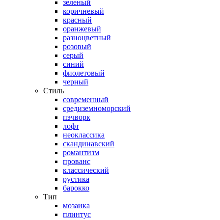
зеленый
коричневый
красный
оранжевый
разноцветный
розовый
серый
синий
фиолетовый
черный
Стиль
современный
средиземноморский
пэчворк
лофт
неоклассика
скандинавский
романтизм
прованс
классический
рустика
барокко
Тип
мозаика
плинтус