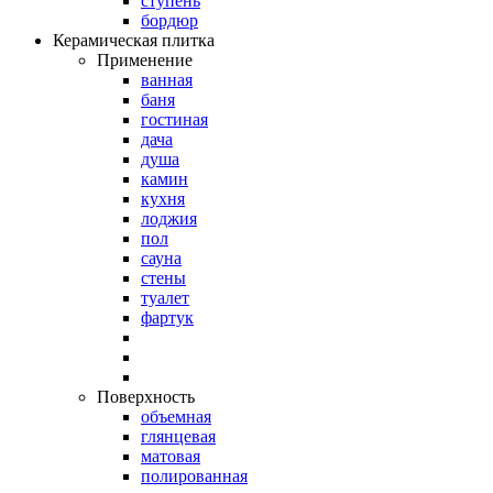
ступень
бордюр
Керамическая плитка
Применение
ванная
баня
гостиная
дача
душа
камин
кухня
лоджия
пол
сауна
стены
туалет
фартук
Поверхность
объемная
глянцевая
матовая
полированная