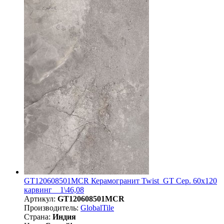
GT120608501MCR Керамогранит Twist_GT Сер. 60x120
карвинг _ 1\46,08
Артикул:
GT120608501MCR
Производитель:
GlobalTile
Страна:
Индия