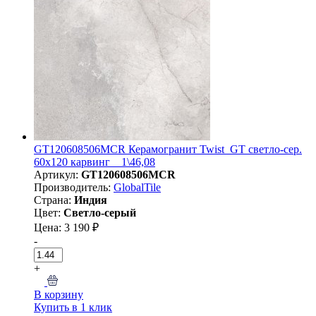
GT120608506MCR Керамогранит Twist_GT светло-сер.
60x120 карвинг _ 1\46,08
Артикул:
GT120608506MCR
Производитель:
GlobalTile
Страна:
Индия
Цвет:
Светло-серый
Цена: 3 190 ₽
-
+
В корзину
Купить в 1 клик