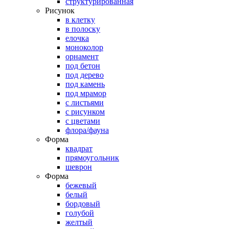
структурированная
Рисунок
в клетку
в полоску
елочка
моноколор
орнамент
под бетон
под дерево
под камень
под мрамор
с листьями
с рисунком
с цветами
флора/фауна
Форма
квадрат
прямоугольник
шеврон
Форма
бежевый
белый
бордовый
голубой
желтый