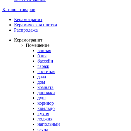
Каталог товаров
Керамогранит
Керамическая плитка
Распродажа
Керамогранит
Помещение
ванная
баня
бассейн
гараж
гостиная
дача
дом
комната
дорожки
душ
коридор
крыльцо
кухня
лоджия
напольный
сауна