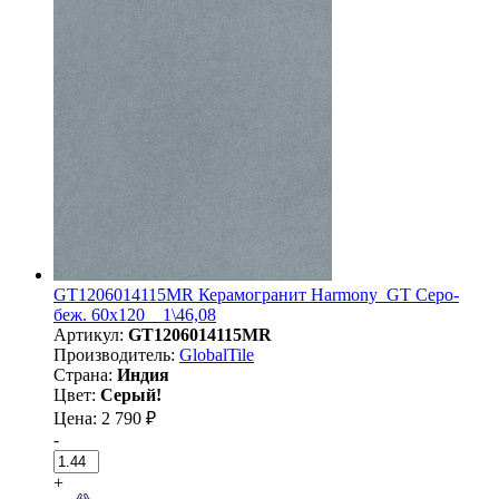
GT1206014115MR Керамогранит Harmony_GT Серо-
беж. 60x120 _ 1\46,08
Артикул:
GT1206014115MR
Производитель:
GlobalTile
Страна:
Индия
Цвет:
Серый!
Цена: 2 790 ₽
-
+