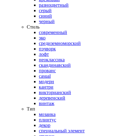
разноцветный
серый
синий
черный
Стиль
современный
эко
средиземноморский
пэчворк
лофт
неоклассика
скандинавский
прованс
casual
модерн
кантри
викторианский
деревенский
винтаж
Тип
мозаика
плинтус
декор
специальный элемент