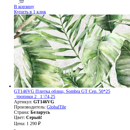
В корзину
Купить в 1 клик
GT146VG Плитка облиц. Sombra GT Сер. 50*25
_тропики 2_ 1 \74,25
Артикул:
GT146VG
Производитель:
GlobalTile
Страна:
Беларусь
Цвет:
Серый!
Цена: 1 290 ₽
-