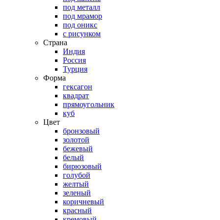
под металл
под мрамор
под оникс
с рисунком
Страна
Индия
Россия
Турция
Форма
гексагон
квадрат
прямоугольник
куб
Цвет
бронзовый
золотой
бежевый
белый
бирюзовый
голубой
желтый
зеленый
коричневый
красный
кремовый