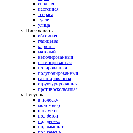
спальня
настенная
терраса
туалет
улица
Поверхность
объемная
глянцевая
карвинг
матовый
неполированный
патинированная
полированная
полуполированный
сатинированная
структурированная
противоскользящая
Рисунок
в полоску
моноколор
орнамент
под бетон
под дерево
под ламинат
под камень