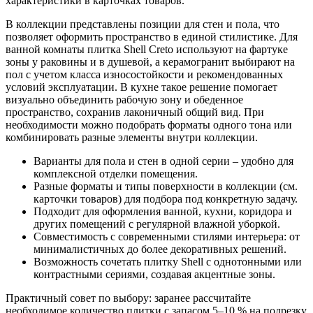
характеристики в карточках товаров.
В коллекции представлены позиции для стен и пола, что
позволяет оформить пространство в единой стилистике. Для
ванной комнаты плитка Shell Creto используют на фартуке
зоны у раковины и в душевой, а керамогранит выбирают на
пол с учетом класса износостойкости и рекомендованных
условий эксплуатации. В кухне такое решение помогает
визуально объединить рабочую зону и обеденное
пространство, сохранив лаконичный общий вид. При
необходимости можно подобрать форматы одного тона или
комбинировать разные элементы внутри коллекции.
Варианты для пола и стен в одной серии – удобно для
комплексной отделки помещения.
Разные форматы и типы поверхности в коллекции (см.
карточки товаров) для подбора под конкретную задачу.
Подходит для оформления ванной, кухни, коридора и
других помещений с регулярной влажной уборкой.
Совместимость с современными стилями интерьера: от
минималистичных до более декоративных решений.
Возможность сочетать плитку Shell с однотонными или
контрастными сериями, создавая акцентные зоны.
Практичный совет по выбору: заранее рассчитайте
необходимое количество плитки с запасом 5–10 % на подрезку