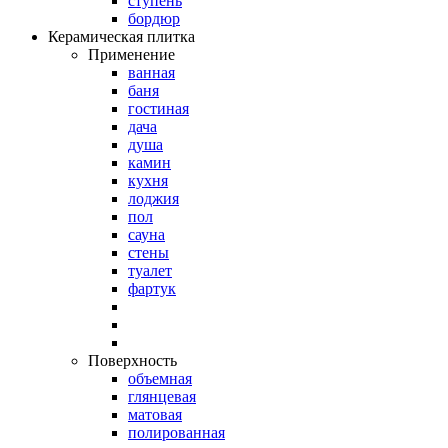
ступень
бордюр
Керамическая плитка
Применение
ванная
баня
гостиная
дача
душа
камин
кухня
лоджия
пол
сауна
стены
туалет
фартук
Поверхность
объемная
глянцевая
матовая
полированная