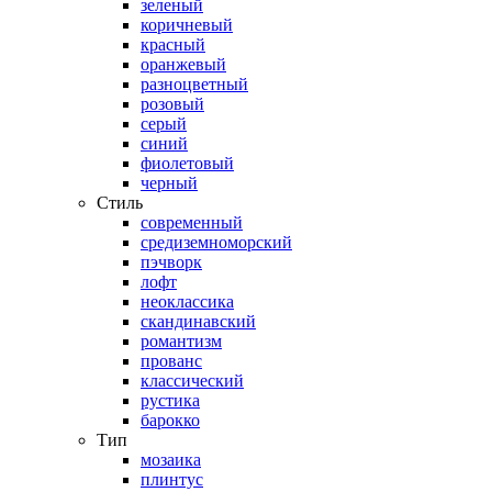
зеленый
коричневый
красный
оранжевый
разноцветный
розовый
серый
синий
фиолетовый
черный
Стиль
современный
средиземноморский
пэчворк
лофт
неоклассика
скандинавский
романтизм
прованс
классический
рустика
барокко
Тип
мозаика
плинтус