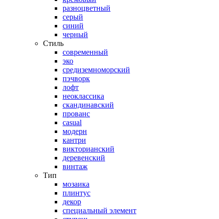
разноцветный
серый
синий
черный
Стиль
современный
эко
средиземноморский
пэчворк
лофт
неоклассика
скандинавский
прованс
casual
модерн
кантри
викторианский
деревенский
винтаж
Тип
мозаика
плинтус
декор
специальный элемент