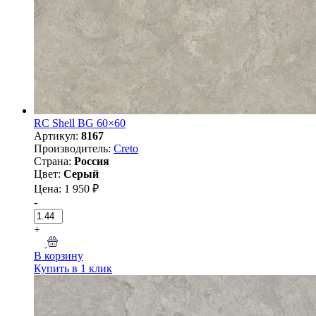
RC Shell BG 60×60
Артикул:
8167
Производитель:
Creto
Страна:
Россия
Цвет:
Серый
Цена: 1 950 ₽
-
+
В корзину
Купить в 1 клик