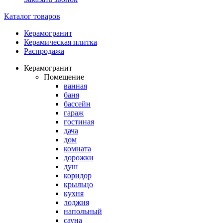
Каталог товаров
Керамогранит
Керамическая плитка
Распродажа
Керамогранит
Помещение
ванная
баня
бассейн
гараж
гостиная
дача
дом
комната
дорожки
душ
коридор
крыльцо
кухня
лоджия
напольный
сауна