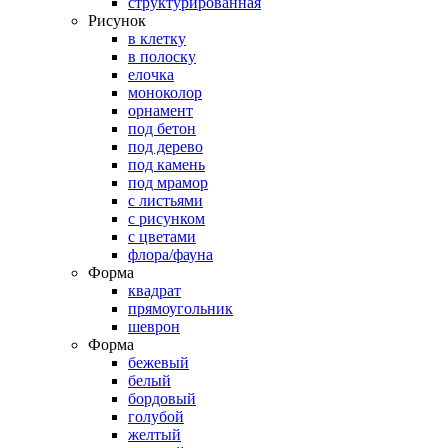
структурированная
Рисунок
в клетку
в полоску
елочка
моноколор
орнамент
под бетон
под дерево
под камень
под мрамор
с листьями
с рисунком
с цветами
флора/фауна
Форма
квадрат
прямоугольник
шеврон
Форма
бежевый
белый
бордовый
голубой
желтый