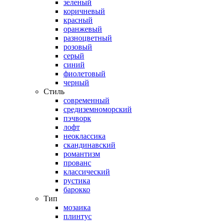
зеленый
коричневый
красный
оранжевый
разноцветный
розовый
серый
синий
фиолетовый
черный
Стиль
современный
средиземноморский
пэчворк
лофт
неоклассика
скандинавский
романтизм
прованс
классический
рустика
барокко
Тип
мозаика
плинтус