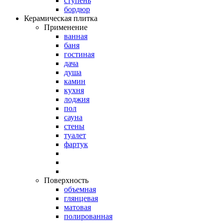
ступень
бордюр
Керамическая плитка
Применение
ванная
баня
гостиная
дача
душа
камин
кухня
лоджия
пол
сауна
стены
туалет
фартук
Поверхность
объемная
глянцевая
матовая
полированная