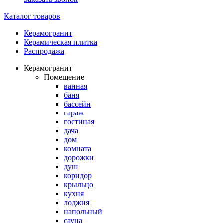
Каталог товаров
Керамогранит
Керамическая плитка
Распродажа
Керамогранит
Помещение
ванная
баня
бассейн
гараж
гостиная
дача
дом
комната
дорожки
душ
коридор
крыльцо
кухня
лоджия
напольный
сауна