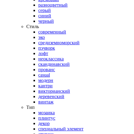
разноцветный
серый
синий
черный
Стиль
современный
эко
средиземноморский
пэчворк
лофт
неоклассика
скандинавский
прованс
casual
модерн
кантри
викторианский
деревенский
винтаж
Тип
мозаика
плинтус
декор
специальный элемент