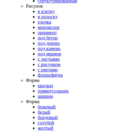
структурированная
Рисунок
в клетку
в полоску
елочка
моноколор
орнамент
под бетон
под дерево
под камень
под мрамор
с листьями
с рисунком
с цветами
флора/фауна
Форма
квадрат
прямоугольник
шеврон
Форма
бежевый
белый
бордовый
голубой
желтый