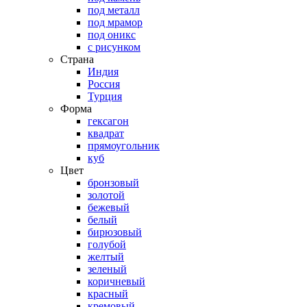
под металл
под мрамор
под оникс
с рисунком
Страна
Индия
Россия
Турция
Форма
гексагон
квадрат
прямоугольник
куб
Цвет
бронзовый
золотой
бежевый
белый
бирюзовый
голубой
желтый
зеленый
коричневый
красный
кремовый