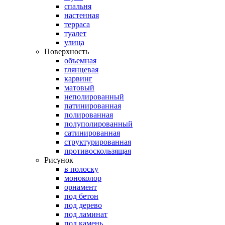
спальня
настенная
терраса
туалет
улица
Поверхность
объемная
глянцевая
карвинг
матовый
неполированный
патинированная
полированная
полуполированный
сатинированная
структурированная
противоскользящая
Рисунок
в полоску
моноколор
орнамент
под бетон
под дерево
под ламинат
под камень