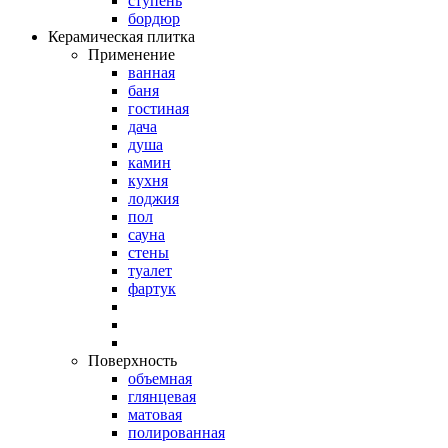
ступень
бордюр
Керамическая плитка
Применение
ванная
баня
гостиная
дача
душа
камин
кухня
лоджия
пол
сауна
стены
туалет
фартук
Поверхность
объемная
глянцевая
матовая
полированная