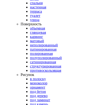
спальня
настенная
терраса
туалет
улица
Поверхность
объемная
глянцевая
карвинг
матовый
неполированный
патинированная
полированная
полуполированный
сатинированная
структурированная
противоскользящая
Рисунок
в полоску
моноколор
орнамент
под бетон
под дерево
под ламинат
под камень