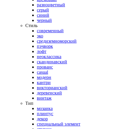
разноцветный
серый
синий
черный
Стиль
современный
эко
средиземноморский
пэчворк
лофт
неоклассика
скандинавский
прованс
casual
модерн
кантри
викторианский
деревенский
винтаж
Тип
мозаика
плинтус
декор
специальный элемент