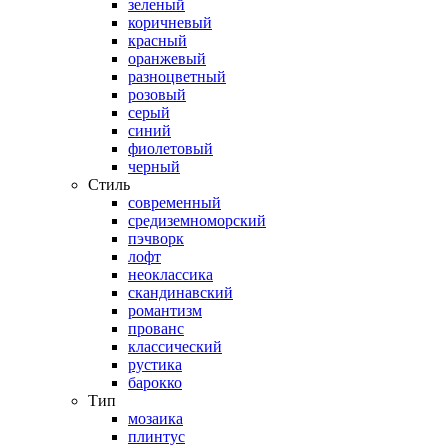
зеленый
коричневый
красный
оранжевый
разноцветный
розовый
серый
синий
фиолетовый
черный
Стиль
современный
средиземноморский
пэчворк
лофт
неоклассика
скандинавский
романтизм
прованс
классический
рустика
барокко
Тип
мозаика
плинтус