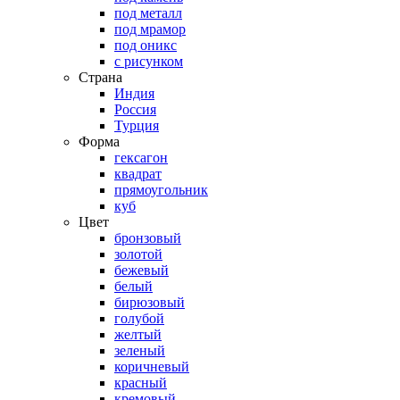
под металл
под мрамор
под оникс
с рисунком
Страна
Индия
Россия
Турция
Форма
гексагон
квадрат
прямоугольник
куб
Цвет
бронзовый
золотой
бежевый
белый
бирюзовый
голубой
желтый
зеленый
коричневый
красный
кремовый