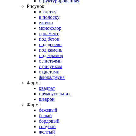
структурированная
Рисунок
в клетку
в полоску
елочка
моноколор
орнамент
под бетон
под дерево
под камень
под мрамор
с листьями
с рисунком
с цветами
флора/фауна
Форма
квадрат
прямоугольник
шеврон
Форма
бежевый
белый
бордовый
голубой
желтый