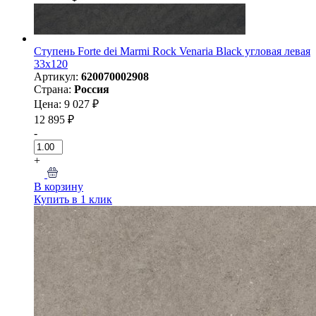
Ступень Forte dei Marmi Rock Venaria Black угловая левая
33x120
Артикул:
620070002908
Страна:
Россия
Цена: 9 027 ₽
12 895 ₽
-
+
В корзину
Купить в 1 клик