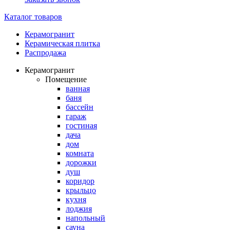
Каталог товаров
Керамогранит
Керамическая плитка
Распродажа
Керамогранит
Помещение
ванная
баня
бассейн
гараж
гостиная
дача
дом
комната
дорожки
душ
коридор
крыльцо
кухня
лоджия
напольный
сауна