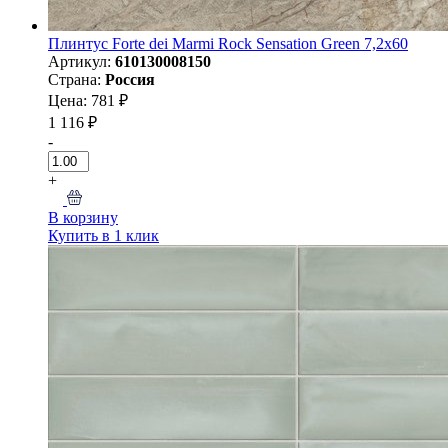
Плинтус Forte dei Marmi Rock Sensation Green 7,2x60
Артикул:
610130008150
Страна:
Россия
Цена: 781 ₽
1 116 ₽
-
+
В корзину
Купить в 1 клик