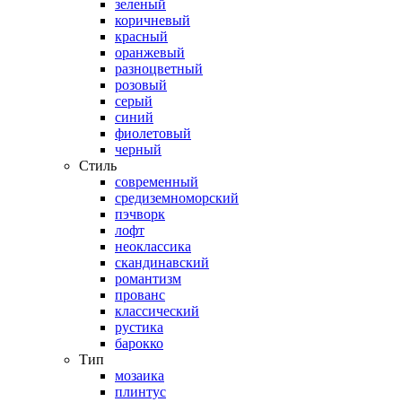
зеленый
коричневый
красный
оранжевый
разноцветный
розовый
серый
синий
фиолетовый
черный
Стиль
современный
средиземноморский
пэчворк
лофт
неоклассика
скандинавский
романтизм
прованс
классический
рустика
барокко
Тип
мозаика
плинтус