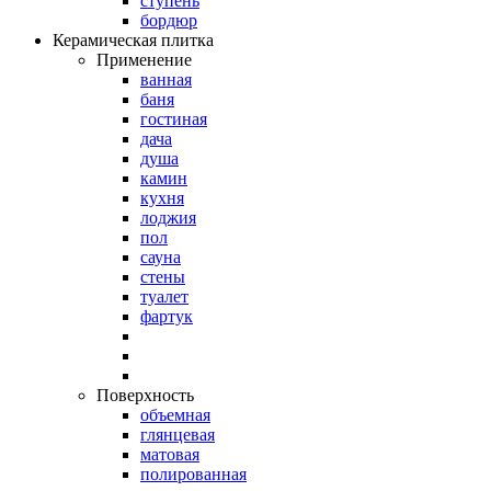
ступень
бордюр
Керамическая плитка
Применение
ванная
баня
гостиная
дача
душа
камин
кухня
лоджия
пол
сауна
стены
туалет
фартук
Поверхность
объемная
глянцевая
матовая
полированная