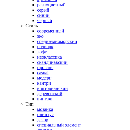
разноцветный
серый
синий
черный
Стиль
современный
эко
средиземноморский
пэчворк
лофт
неоклассика
скандинавский
прованс
casual
модерн
кантри
викторианский
деревенский
винтаж
Тип
мозаика
плинтус
декор
специальный элемент