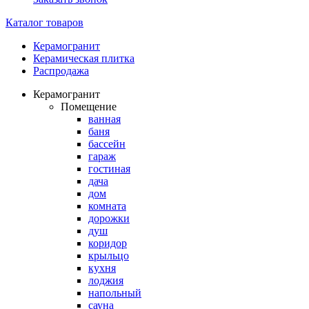
Каталог товаров
Керамогранит
Керамическая плитка
Распродажа
Керамогранит
Помещение
ванная
баня
бассейн
гараж
гостиная
дача
дом
комната
дорожки
душ
коридор
крыльцо
кухня
лоджия
напольный
сауна