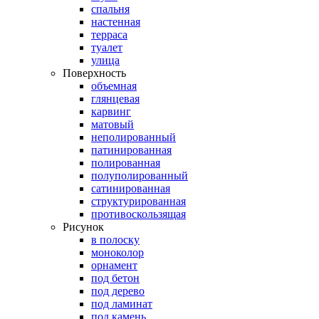
спальня
настенная
терраса
туалет
улица
Поверхность
объемная
глянцевая
карвинг
матовый
неполированный
патинированная
полированная
полуполированный
сатинированная
структурированная
противоскользящая
Рисунок
в полоску
моноколор
орнамент
под бетон
под дерево
под ламинат
под камень