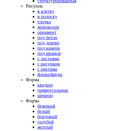
структурированная
Рисунок
в клетку
в полоску
елочка
моноколор
орнамент
под бетон
под дерево
под камень
под мрамор
с листьями
с рисунком
с цветами
флора/фауна
Форма
квадрат
прямоугольник
шеврон
Форма
бежевый
белый
бордовый
голубой
желтый