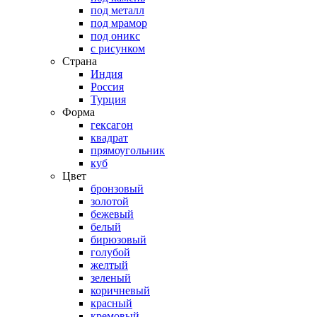
под металл
под мрамор
под оникс
с рисунком
Страна
Индия
Россия
Турция
Форма
гексагон
квадрат
прямоугольник
куб
Цвет
бронзовый
золотой
бежевый
белый
бирюзовый
голубой
желтый
зеленый
коричневый
красный
кремовый