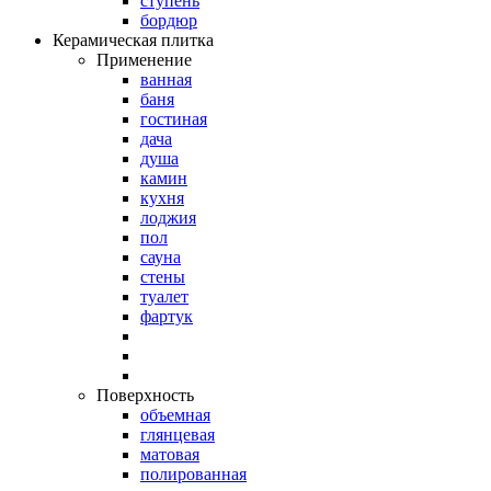
ступень
бордюр
Керамическая плитка
Применение
ванная
баня
гостиная
дача
душа
камин
кухня
лоджия
пол
сауна
стены
туалет
фартук
Поверхность
объемная
глянцевая
матовая
полированная