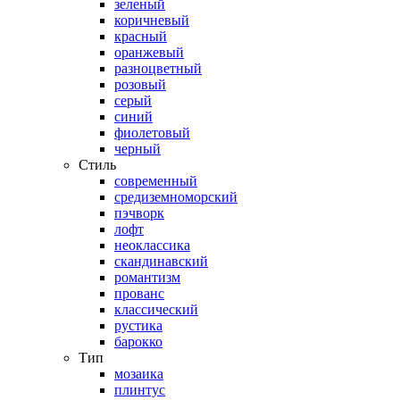
зеленый
коричневый
красный
оранжевый
разноцветный
розовый
серый
синий
фиолетовый
черный
Стиль
современный
средиземноморский
пэчворк
лофт
неоклассика
скандинавский
романтизм
прованс
классический
рустика
барокко
Тип
мозаика
плинтус