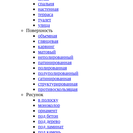
спальня
настенная
терраса
туалет
улица
Поверхность
объемная
глянцевая
карвинг
матовый
неполированный
патинированная
полированная
полуполированный
сатинированная
структурированная
противоскользящая
Рисунок
в полоску
моноколор
орнамент
под бетон
под дерево
под ламинат
под камень