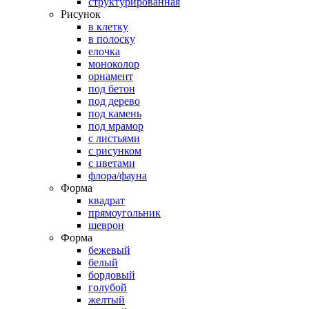
структурированная
Рисунок
в клетку
в полоску
елочка
моноколор
орнамент
под бетон
под дерево
под камень
под мрамор
с листьями
с рисунком
с цветами
флора/фауна
Форма
квадрат
прямоугольник
шеврон
Форма
бежевый
белый
бордовый
голубой
желтый