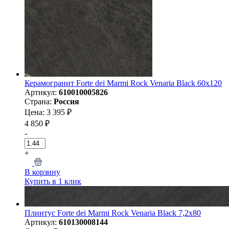
Керамогранит Forte dei Marmi Rock Venaria Black 60x120
Артикул:
610010005826
Страна:
Россия
Цена: 3 395 ₽
4 850 ₽
-
+
В корзину
Купить в 1 клик
Плинтус Forte dei Marmi Rock Venaria Black 7,2x80
Артикул:
610130008144