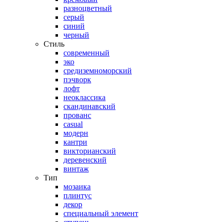
разноцветный
серый
синий
черный
Стиль
современный
эко
средиземноморский
пэчворк
лофт
неоклассика
скандинавский
прованс
casual
модерн
кантри
викторианский
деревенский
винтаж
Тип
мозаика
плинтус
декор
специальный элемент