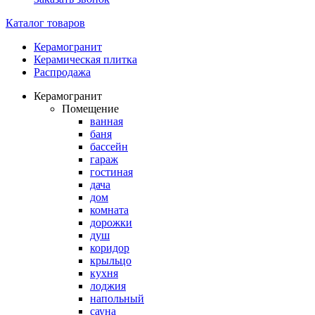
Каталог товаров
Керамогранит
Керамическая плитка
Распродажа
Керамогранит
Помещение
ванная
баня
бассейн
гараж
гостиная
дача
дом
комната
дорожки
душ
коридор
крыльцо
кухня
лоджия
напольный
сауна