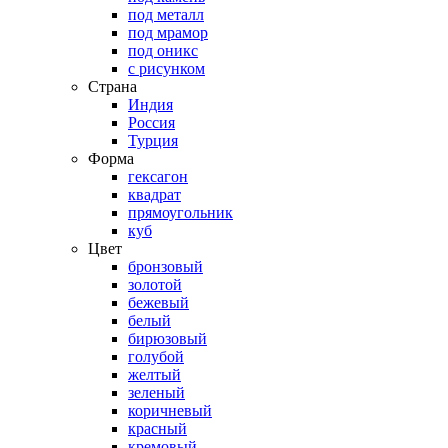
под металл
под мрамор
под оникс
с рисунком
Страна
Индия
Россия
Турция
Форма
гексагон
квадрат
прямоугольник
куб
Цвет
бронзовый
золотой
бежевый
белый
бирюзовый
голубой
желтый
зеленый
коричневый
красный
кремовый