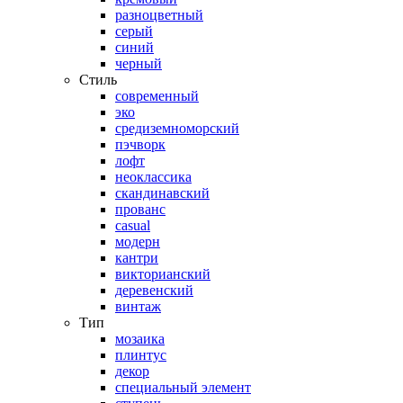
разноцветный
серый
синий
черный
Стиль
современный
эко
средиземноморский
пэчворк
лофт
неоклассика
скандинавский
прованс
casual
модерн
кантри
викторианский
деревенский
винтаж
Тип
мозаика
плинтус
декор
специальный элемент