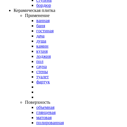
ступень
бордюр
Керамическая плитка
Применение
ванная
баня
гостиная
дача
душа
камин
кухня
лоджия
пол
сауна
стены
туалет
фартук
Поверхность
объемная
глянцевая
матовая
полированная