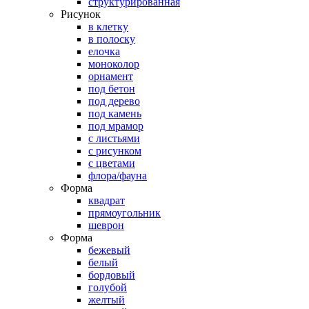
структурированная
Рисунок
в клетку
в полоску
елочка
моноколор
орнамент
под бетон
под дерево
под камень
под мрамор
с листьями
с рисунком
с цветами
флора/фауна
Форма
квадрат
прямоугольник
шеврон
Форма
бежевый
белый
бордовый
голубой
желтый