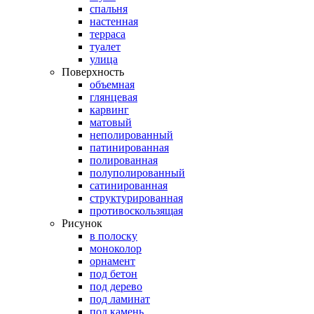
спальня
настенная
терраса
туалет
улица
Поверхность
объемная
глянцевая
карвинг
матовый
неполированный
патинированная
полированная
полуполированный
сатинированная
структурированная
противоскользящая
Рисунок
в полоску
моноколор
орнамент
под бетон
под дерево
под ламинат
под камень