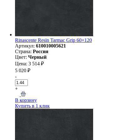
Rinascente Resin Tarmac Grip 60×120
Артикул:
610010005621
Страна:
Россия
Цвет:
Черный
Цена: 3 514 ₽
5 020 ₽
-
+
В корзину
Купить в 1 клик