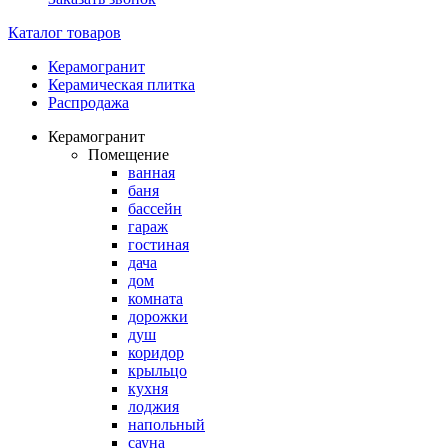
Каталог товаров
Керамогранит
Керамическая плитка
Распродажа
Керамогранит
Помещение
ванная
баня
бассейн
гараж
гостиная
дача
дом
комната
дорожки
душ
коридор
крыльцо
кухня
лоджия
напольный
сауна