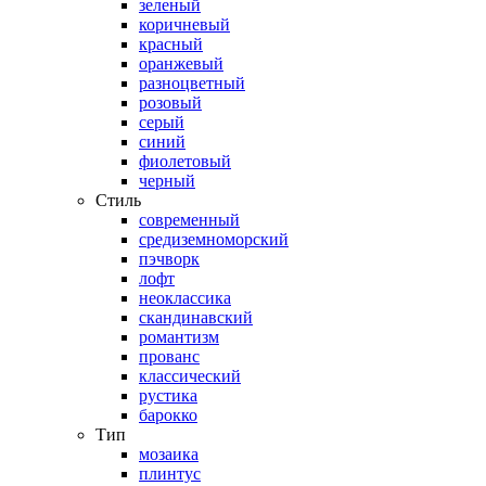
зеленый
коричневый
красный
оранжевый
разноцветный
розовый
серый
синий
фиолетовый
черный
Стиль
современный
средиземноморский
пэчворк
лофт
неоклассика
скандинавский
романтизм
прованс
классический
рустика
барокко
Тип
мозаика
плинтус