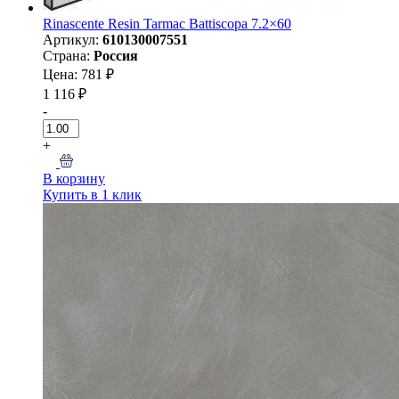
Rinascente Resin Tarmac Battiscopa 7.2×60
Артикул:
610130007551
Страна:
Россия
Цена: 781 ₽
1 116 ₽
-
+
В корзину
Купить в 1 клик