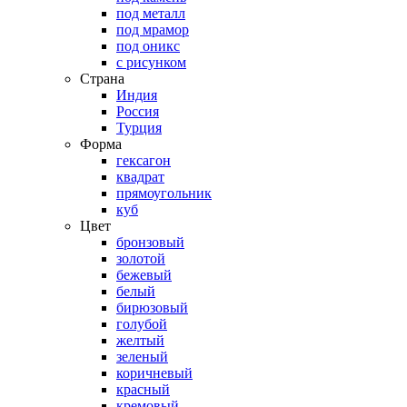
под металл
под мрамор
под оникс
с рисунком
Страна
Индия
Россия
Турция
Форма
гексагон
квадрат
прямоугольник
куб
Цвет
бронзовый
золотой
бежевый
белый
бирюзовый
голубой
желтый
зеленый
коричневый
красный
кремовый