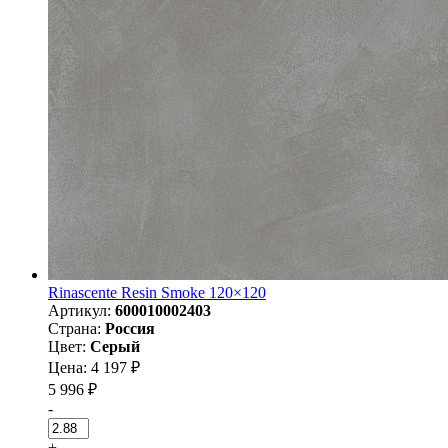
Rinascente Resin Smoke 120×120
Артикул:
600010002403
Страна:
Россия
Цвет:
Серый
Цена: 4 197 ₽
5 996 ₽
-
+