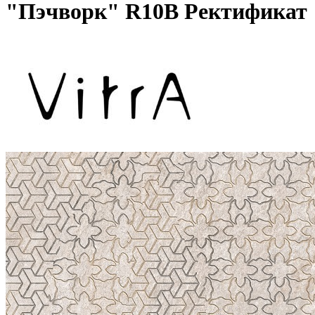
"Пэчворк" R10B Ректификат