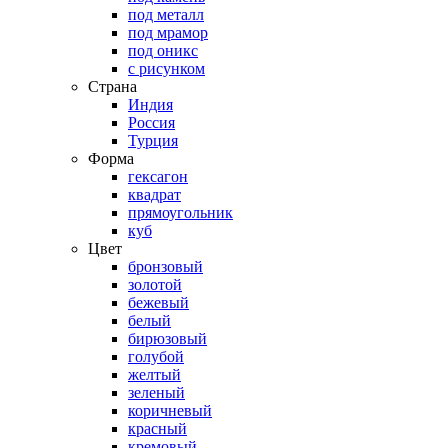
под металл
под мрамор
под оникс
с рисунком
Страна
Индия
Россия
Турция
Форма
гексагон
квадрат
прямоугольник
куб
Цвет
бронзовый
золотой
бежевый
белый
бирюзовый
голубой
желтый
зеленый
коричневый
красный
кремовый