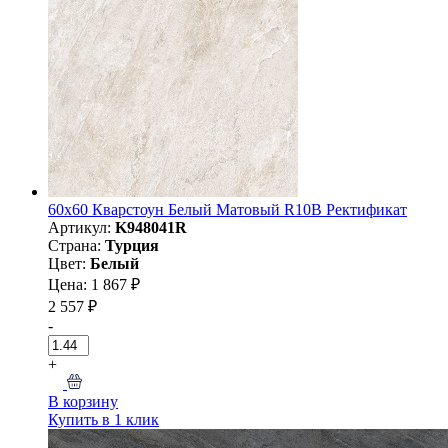
60х60 Кварстоун Белый Матовый R10B Ректификат
Артикул:
K948041R
Страна:
Турция
Цвет:
Белый
Цена: 1 867 ₽
2 557 ₽
-
+
В корзину
Купить в 1 клик