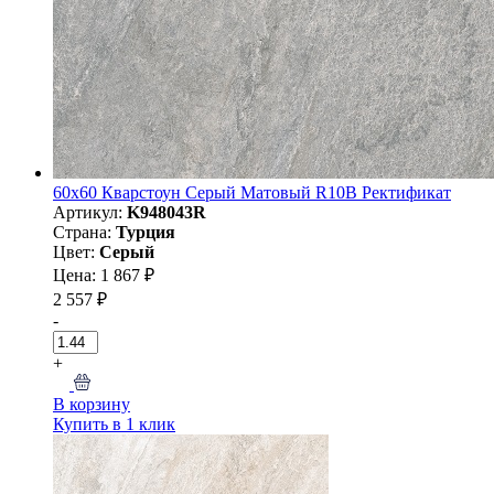
60х60 Кварстоун Серый Матовый R10B Ректификат
Артикул:
K948043R
Страна:
Турция
Цвет:
Серый
Цена: 1 867 ₽
2 557 ₽
-
+
В корзину
Купить в 1 клик