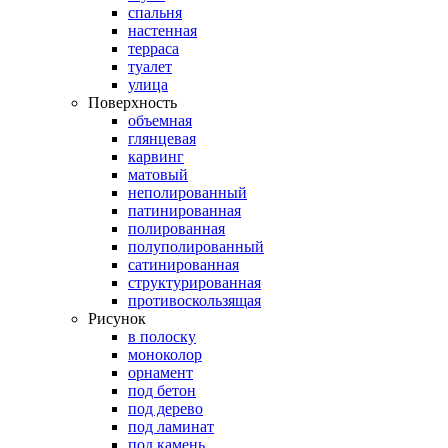
спальня
настенная
терраса
туалет
улица
Поверхность
объемная
глянцевая
карвинг
матовый
неполированный
патинированная
полированная
полуполированный
сатинированная
структурированная
противоскользящая
Рисунок
в полоску
моноколор
орнамент
под бетон
под дерево
под ламинат
под камень