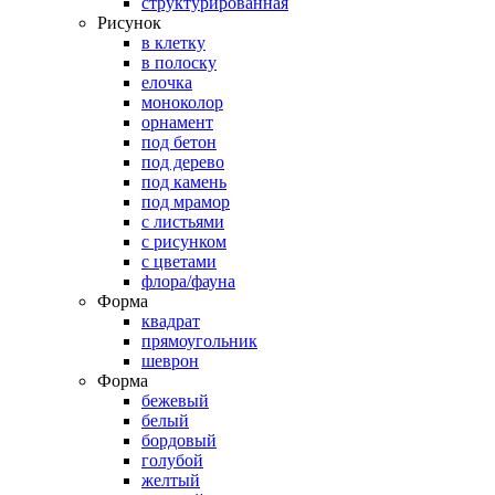
структурированная
Рисунок
в клетку
в полоску
елочка
моноколор
орнамент
под бетон
под дерево
под камень
под мрамор
с листьями
с рисунком
с цветами
флора/фауна
Форма
квадрат
прямоугольник
шеврон
Форма
бежевый
белый
бордовый
голубой
желтый