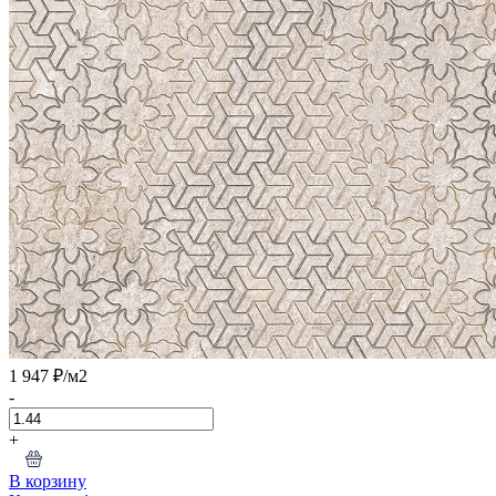
1 947 ₽
/м2
-
+
В корзину