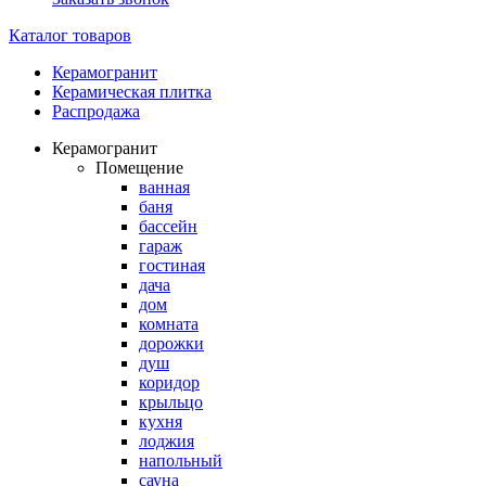
Каталог товаров
Керамогранит
Керамическая плитка
Распродажа
Керамогранит
Помещение
ванная
баня
бассейн
гараж
гостиная
дача
дом
комната
дорожки
душ
коридор
крыльцо
кухня
лоджия
напольный
сауна