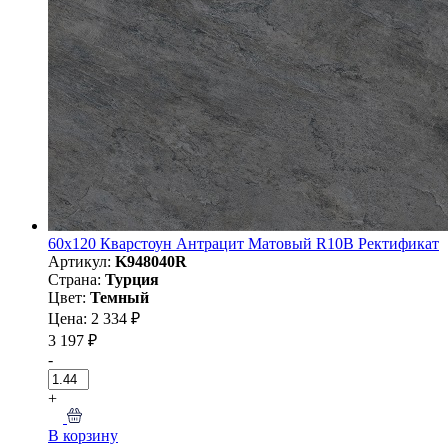
60х120 Кварстоун Антрацит Матовый R10B Ректификат
Артикул:
K948040R
Страна:
Турция
Цвет:
Темный
Цена: 2 334 ₽
3 197 ₽
-
+
В корзину