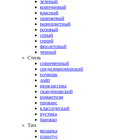
зеленый
коричневый
красный
оранжевый
разноцветный
розовый
серый
синий
фиолетовый
черный
Стиль
современный
средиземноморский
пэчворк
лофт
неоклассика
скандинавский
романтизм
прованс
классический
рустика
барокко
Тип
мозаика
плинтус