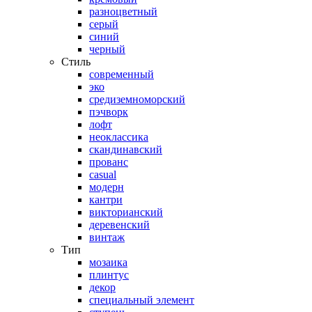
разноцветный
серый
синий
черный
Стиль
современный
эко
средиземноморский
пэчворк
лофт
неоклассика
скандинавский
прованс
casual
модерн
кантри
викторианский
деревенский
винтаж
Тип
мозаика
плинтус
декор
специальный элемент