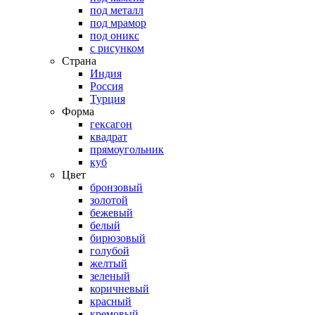
под металл
под мрамор
под оникс
с рисунком
Страна
Индия
Россия
Турция
Форма
гексагон
квадрат
прямоугольник
куб
Цвет
бронзовый
золотой
бежевый
белый
бирюзовый
голубой
желтый
зеленый
коричневый
красный
кремовый