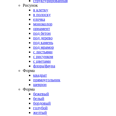
структурированная
Рисунок
в клетку
в полоску
елочка
моноколор
орнамент
под бетон
под дерево
под камень
под мрамор
с листьями
с рисунком
с цветами
флора/фауна
Форма
квадрат
прямоугольник
шеврон
Форма
бежевый
белый
бордовый
голубой
желтый