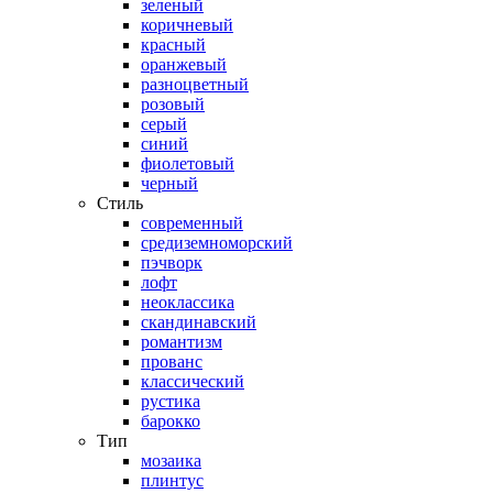
зеленый
коричневый
красный
оранжевый
разноцветный
розовый
серый
синий
фиолетовый
черный
Стиль
современный
средиземноморский
пэчворк
лофт
неоклассика
скандинавский
романтизм
прованс
классический
рустика
барокко
Тип
мозаика
плинтус