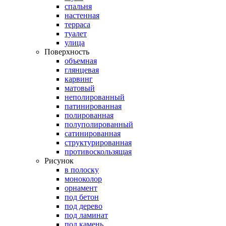
спальня
настенная
терраса
туалет
улица
Поверхность
объемная
глянцевая
карвинг
матовый
неполированный
патинированная
полированная
полуполированный
сатинированная
структурированная
противоскользящая
Рисунок
в полоску
моноколор
орнамент
под бетон
под дерево
под ламинат
под камень