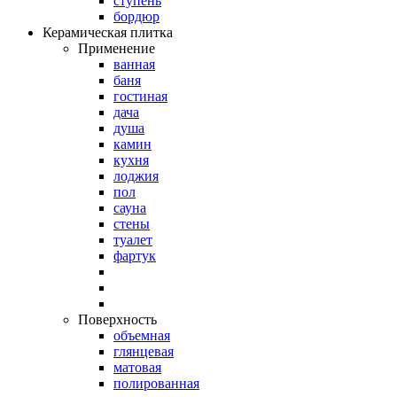
ступень
бордюр
Керамическая плитка
Применение
ванная
баня
гостиная
дача
душа
камин
кухня
лоджия
пол
сауна
стены
туалет
фартук
Поверхность
объемная
глянцевая
матовая
полированная