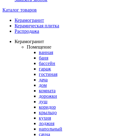
Каталог товаров
Керамогранит
Керамическая плитка
Распродажа
Керамогранит
Помещение
ванная
баня
бассейн
гараж
гостиная
дача
дом
комната
дорожки
душ
коридор
крыльцо
кухня
лоджия
напольный
сауна