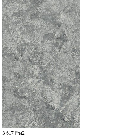
3 617 ₽
/м2
-