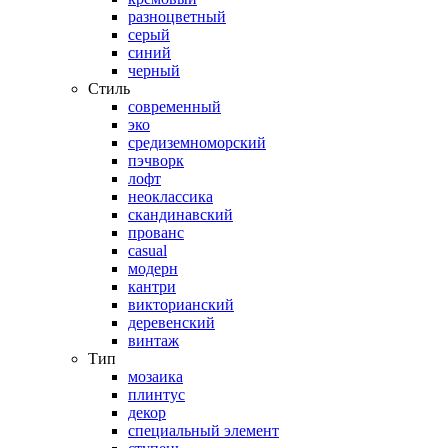
разноцветный
серый
синий
черный
Стиль
современный
эко
средиземноморский
пэчворк
лофт
неоклассика
скандинавский
прованс
casual
модерн
кантри
викторианский
деревенский
винтаж
Тип
мозаика
плинтус
декор
специальный элемент