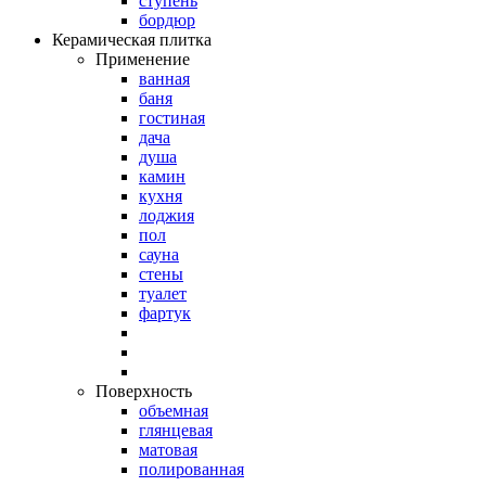
ступень
бордюр
Керамическая плитка
Применение
ванная
баня
гостиная
дача
душа
камин
кухня
лоджия
пол
сауна
стены
туалет
фартук
Поверхность
объемная
глянцевая
матовая
полированная