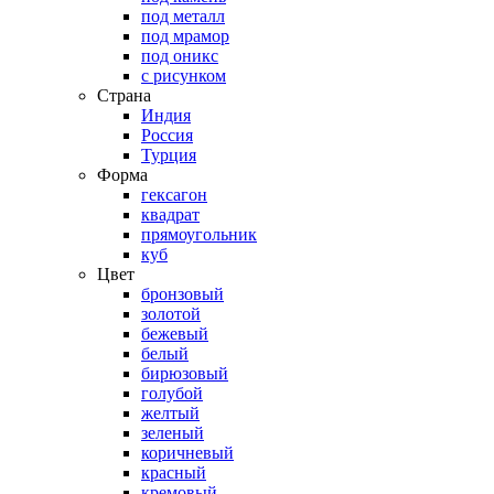
под металл
под мрамор
под оникс
с рисунком
Страна
Индия
Россия
Турция
Форма
гексагон
квадрат
прямоугольник
куб
Цвет
бронзовый
золотой
бежевый
белый
бирюзовый
голубой
желтый
зеленый
коричневый
красный
кремовый