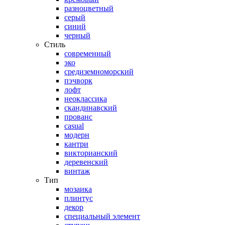
разноцветный
серый
синий
черный
Стиль
современный
эко
средиземноморский
пэчворк
лофт
неоклассика
скандинавский
прованс
casual
модерн
кантри
викторианский
деревенский
винтаж
Тип
мозаика
плинтус
декор
специальный элемент