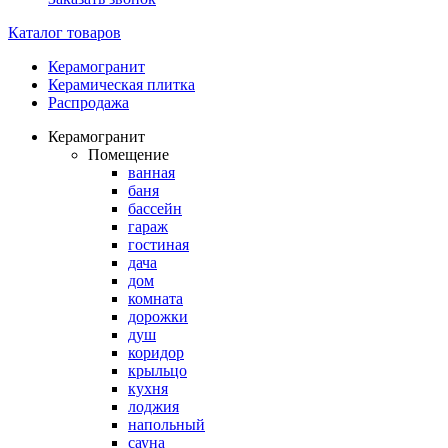
Каталог товаров
Керамогранит
Керамическая плитка
Распродажа
Керамогранит
Помещение
ванная
баня
бассейн
гараж
гостиная
дача
дом
комната
дорожки
душ
коридор
крыльцо
кухня
лоджия
напольный
сауна