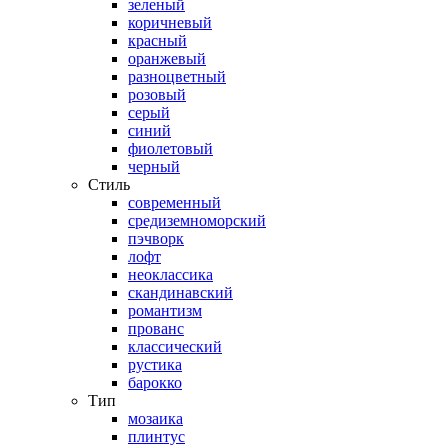
зеленый
коричневый
красный
оранжевый
разноцветный
розовый
серый
синий
фиолетовый
черный
Стиль
современный
средиземноморский
пэчворк
лофт
неоклассика
скандинавский
романтизм
прованс
классический
рустика
барокко
Тип
мозаика
плинтус