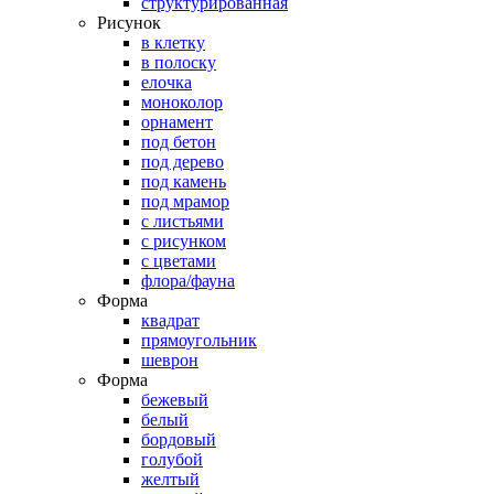
структурированная
Рисунок
в клетку
в полоску
елочка
моноколор
орнамент
под бетон
под дерево
под камень
под мрамор
с листьями
с рисунком
с цветами
флора/фауна
Форма
квадрат
прямоугольник
шеврон
Форма
бежевый
белый
бордовый
голубой
желтый