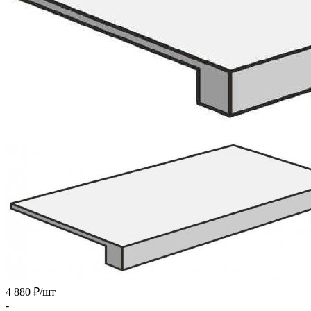
4 880 ₽
/шт
-