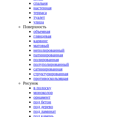
спальня
настенная
терраса
туалет
улица
Поверхность
объемная
глянцевая
карвинг
матовый
неполированный
патинированная
полированная
полуполированный
сатинированная
структурированная
противоскользящая
Рисунок
в полоску
моноколор
орнамент
под бетон
под дерево
под ламинат
под камень