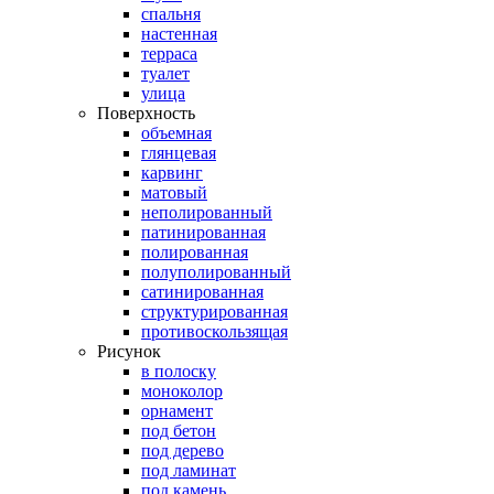
спальня
настенная
терраса
туалет
улица
Поверхность
объемная
глянцевая
карвинг
матовый
неполированный
патинированная
полированная
полуполированный
сатинированная
структурированная
противоскользящая
Рисунок
в полоску
моноколор
орнамент
под бетон
под дерево
под ламинат
под камень