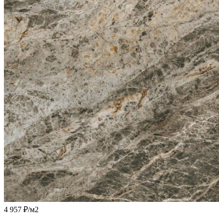
4 957 ₽
/м2
-