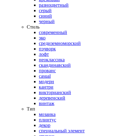
разноцветный
серый
синий
черный
Стиль
современный
эко
средиземноморский
пэчворк
лофт
неоклассика
скандинавский
прованс
casual
модерн
кантри
викторианский
деревенский
винтаж
Тип
мозаика
плинтус
декор
специальный элемент