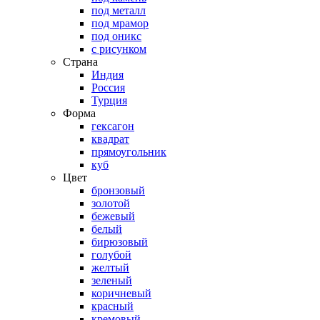
под металл
под мрамор
под оникс
с рисунком
Страна
Индия
Россия
Турция
Форма
гексагон
квадрат
прямоугольник
куб
Цвет
бронзовый
золотой
бежевый
белый
бирюзовый
голубой
желтый
зеленый
коричневый
красный
кремовый