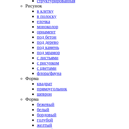
структурированная
Рисунок
в клетку
в полоску
елочка
моноколор
орнамент
под бетон
под дерево
под камень
под мрамор
с листьями
с рисунком
с цветами
флора/фауна
Форма
квадрат
прямоугольник
шеврон
Форма
бежевый
белый
бордовый
голубой
желтый