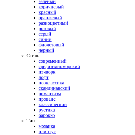
зеленый
коричневый
красный
оранжевый
разноцветный
розовый
серый
синий
фиолетовый
черный
Стиль
современный
средиземноморский
пэчворк
лофт
неоклассика
скандинавский
романтизм
прованс
классический
рустика
барокко
Тип
мозаика
плинтус