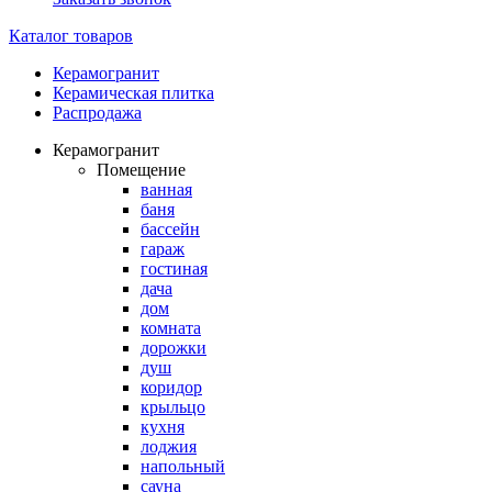
Каталог товаров
Керамогранит
Керамическая плитка
Распродажа
Керамогранит
Помещение
ванная
баня
бассейн
гараж
гостиная
дача
дом
комната
дорожки
душ
коридор
крыльцо
кухня
лоджия
напольный
сауна