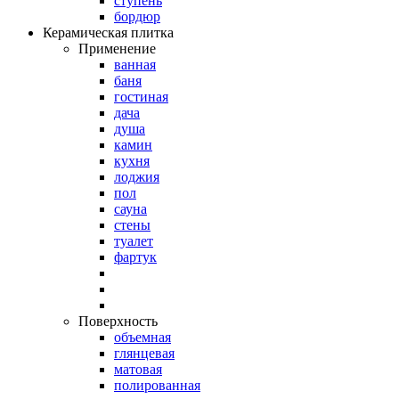
ступень
бордюр
Керамическая плитка
Применение
ванная
баня
гостиная
дача
душа
камин
кухня
лоджия
пол
сауна
стены
туалет
фартук
Поверхность
объемная
глянцевая
матовая
полированная