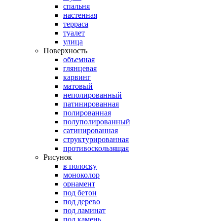
спальня
настенная
терраса
туалет
улица
Поверхность
объемная
глянцевая
карвинг
матовый
неполированный
патинированная
полированная
полуполированный
сатинированная
структурированная
противоскользящая
Рисунок
в полоску
моноколор
орнамент
под бетон
под дерево
под ламинат
под камень