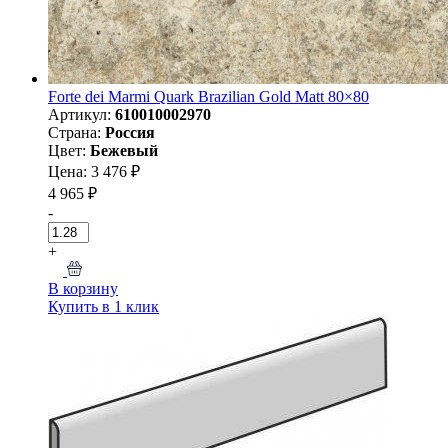
Forte dei Marmi Quark Brazilian Gold Matt 80×80
Артикул:
610010002970
Страна:
Россия
Цвет:
Бежевый
Цена: 3 476 ₽
4 965 ₽
-
+
В корзину
Купить в 1 клик