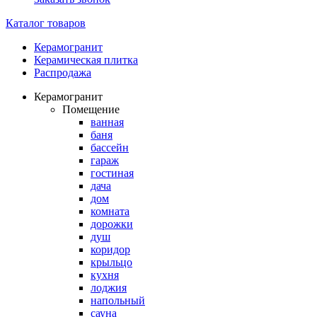
Каталог товаров
Керамогранит
Керамическая плитка
Распродажа
Керамогранит
Помещение
ванная
баня
бассейн
гараж
гостиная
дача
дом
комната
дорожки
душ
коридор
крыльцо
кухня
лоджия
напольный
сауна