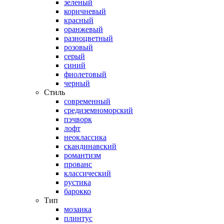
зеленый
коричневый
красный
оранжевый
разноцветный
розовый
серый
синий
фиолетовый
черный
Стиль
современный
средиземноморский
пэчворк
лофт
неоклассика
скандинавский
романтизм
прованс
классический
рустика
барокко
Тип
мозаика
плинтус