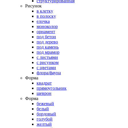
структурированная
Рисунок
в клетку
в полоску
елочка
моноколор
орнамент
под бетон
под дерево
под камень
под мрамор
с листьями
с рисунком
с цветами
флора/фауна
Форма
квадрат
прямоугольник
шеврон
Форма
бежевый
белый
бордовый
голубой
желтый