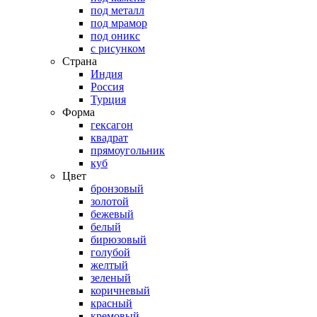
под металл
под мрамор
под оникс
с рисунком
Страна
Индия
Россия
Турция
Форма
гексагон
квадрат
прямоугольник
куб
Цвет
бронзовый
золотой
бежевый
белый
бирюзовый
голубой
желтый
зеленый
коричневый
красный
кремовый