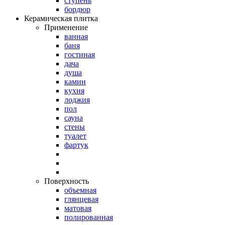
ступень
бордюр
Керамическая плитка
Применение
ванная
баня
гостиная
дача
душа
камин
кухня
лоджия
пол
сауна
стены
туалет
фартук
Поверхность
объемная
глянцевая
матовая
полированная