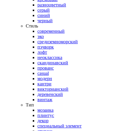
разноцветный
серый
синий
черный
Стиль
современный
эко
средиземноморский
пэчворк
лофт
неоклассика
скандинавский
прованс
casual
модерн
кантри
викторианский
деревенский
винтаж
Тип
мозаика
плинтус
декор
специальный элемент