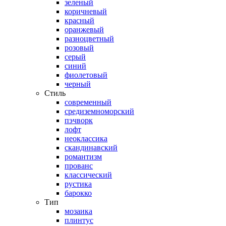
зеленый
коричневый
красный
оранжевый
разноцветный
розовый
серый
синий
фиолетовый
черный
Стиль
современный
средиземноморский
пэчворк
лофт
неоклассика
скандинавский
романтизм
прованс
классический
рустика
барокко
Тип
мозаика
плинтус