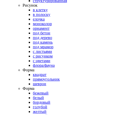
структурированная
Рисунок
в клетку
в полоску
елочка
моноколор
орнамент
под бетон
под дерево
под камень
под мрамор
с листьями
с рисунком
с цветами
флора/фауна
Форма
квадрат
прямоугольник
шеврон
Форма
бежевый
белый
бордовый
голубой
желтый