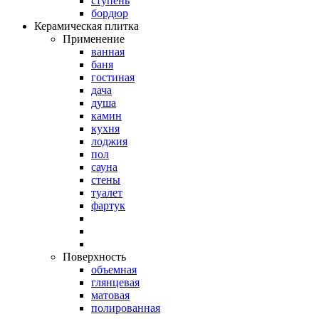
ступень
бордюр
Керамическая плитка
Применение
ванная
баня
гостиная
дача
душа
камин
кухня
лоджия
пол
сауна
стены
туалет
фартук
Поверхность
объемная
глянцевая
матовая
полированная