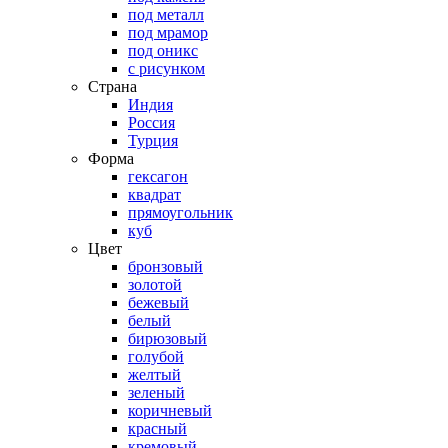
под металл
под мрамор
под оникс
с рисунком
Страна
Индия
Россия
Турция
Форма
гексагон
квадрат
прямоугольник
куб
Цвет
бронзовый
золотой
бежевый
белый
бирюзовый
голубой
желтый
зеленый
коричневый
красный
кремовый