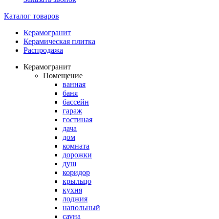
Каталог товаров
Керамогранит
Керамическая плитка
Распродажа
Керамогранит
Помещение
ванная
баня
бассейн
гараж
гостиная
дача
дом
комната
дорожки
душ
коридор
крыльцо
кухня
лоджия
напольный
сауна