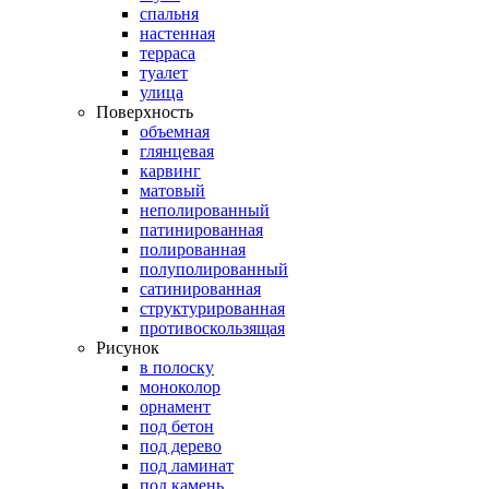
спальня
настенная
терраса
туалет
улица
Поверхность
объемная
глянцевая
карвинг
матовый
неполированный
патинированная
полированная
полуполированный
сатинированная
структурированная
противоскользящая
Рисунок
в полоску
моноколор
орнамент
под бетон
под дерево
под ламинат
под камень