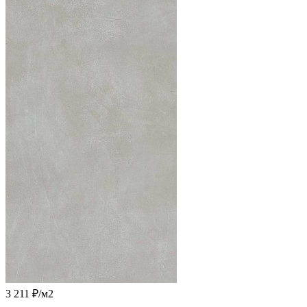
3 211 ₽
/м2
-