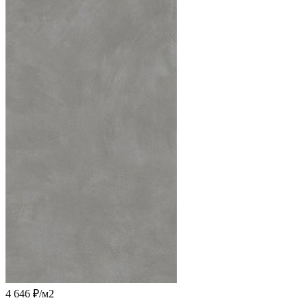
4 646 ₽
/м2
-