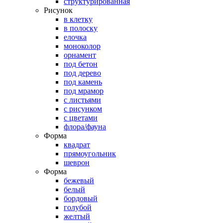
структурированная
Рисунок
в клетку
в полоску
елочка
моноколор
орнамент
под бетон
под дерево
под камень
под мрамор
с листьями
с рисунком
с цветами
флора/фауна
Форма
квадрат
прямоугольник
шеврон
Форма
бежевый
белый
бордовый
голубой
желтый