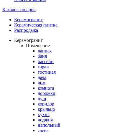
Каталог товаров
Керамогранит
Керамическая плитка
Распродажа
Керамогранит
Помещение
ванная
баня
бассейн
гараж
гостиная
дача
дом
комната
дорожки
душ
коридор
крыльцо
кухня
лоджия
напольный
сауна