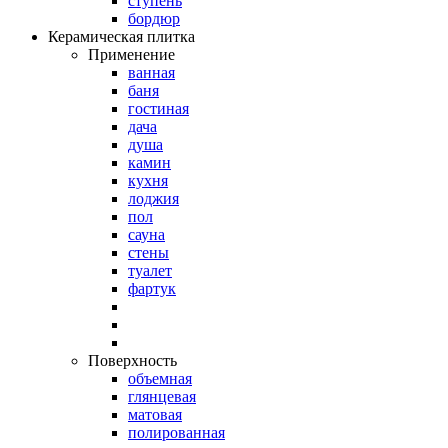
ступень
бордюр
Керамическая плитка
Применение
ванная
баня
гостиная
дача
душа
камин
кухня
лоджия
пол
сауна
стены
туалет
фартук
Поверхность
объемная
глянцевая
матовая
полированная