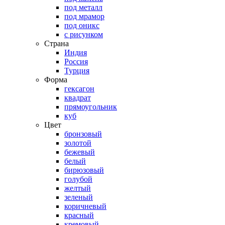
под металл
под мрамор
под оникс
с рисунком
Страна
Индия
Россия
Турция
Форма
гексагон
квадрат
прямоугольник
куб
Цвет
бронзовый
золотой
бежевый
белый
бирюзовый
голубой
желтый
зеленый
коричневый
красный
кремовый