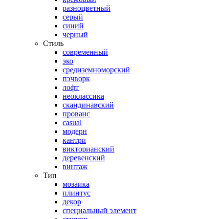
разноцветный
серый
синий
черный
Стиль
современный
эко
средиземноморский
пэчворк
лофт
неоклассика
скандинавский
прованс
casual
модерн
кантри
викторианский
деревенский
винтаж
Тип
мозаика
плинтус
декор
специальный элемент