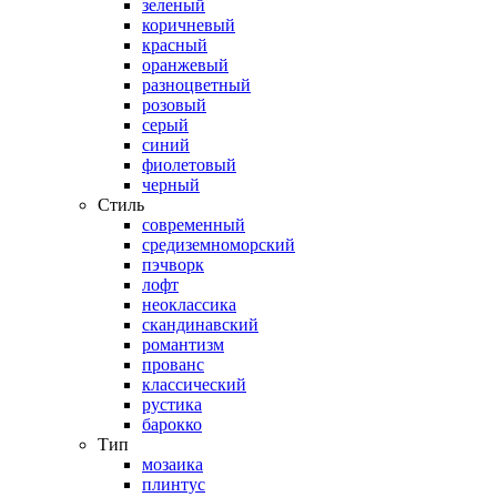
зеленый
коричневый
красный
оранжевый
разноцветный
розовый
серый
синий
фиолетовый
черный
Стиль
современный
средиземноморский
пэчворк
лофт
неоклассика
скандинавский
романтизм
прованс
классический
рустика
барокко
Тип
мозаика
плинтус