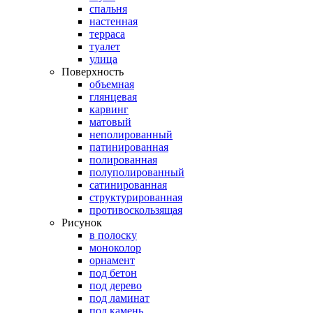
спальня
настенная
терраса
туалет
улица
Поверхность
объемная
глянцевая
карвинг
матовый
неполированный
патинированная
полированная
полуполированный
сатинированная
структурированная
противоскользящая
Рисунок
в полоску
моноколор
орнамент
под бетон
под дерево
под ламинат
под камень