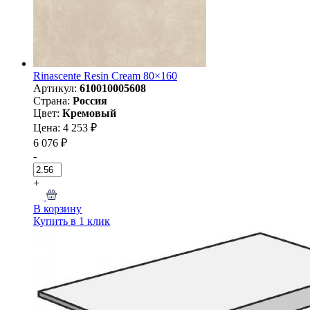
Rinascente Resin Cream 80×160
Артикул:
610010005608
Страна:
Россия
Цвет:
Кремовый
Цена: 4 253 ₽
6 076 ₽
-
+
В корзину
Купить в 1 клик