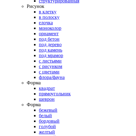
структурированная
Рисунок
в клетку
в полоску
елочка
моноколор
орнамент
под бетон
под дерево
под камень
под мрамор
с листьями
с рисунком
с цветами
флора/фауна
Форма
квадрат
прямоугольник
шеврон
Форма
бежевый
белый
бордовый
голубой
желтый