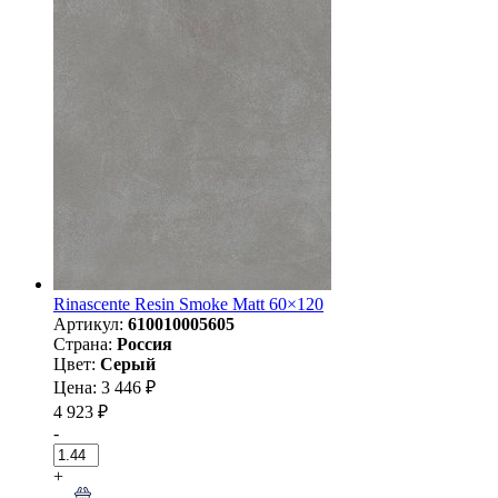
Rinascente Resin Smoke Matt 60×120
Артикул:
610010005605
Страна:
Россия
Цвет:
Серый
Цена: 3 446 ₽
4 923 ₽
-
+