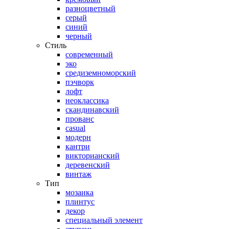
разноцветный
серый
синий
черный
Стиль
современный
эко
средиземноморский
пэчворк
лофт
неоклассика
скандинавский
прованс
casual
модерн
кантри
викторианский
деревенский
винтаж
Тип
мозаика
плинтус
декор
специальный элемент