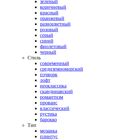
зеленый
коричневый
красный
оранжевый
разноцветный
розовый
серый
синий
фиолетовый
черный
Стиль
современный
средиземноморский
пэчворк
лофт
неоклассика
скандинавский
романтизм
прованс
классический
рустика
барокко
Тип
мозаика
плинтус