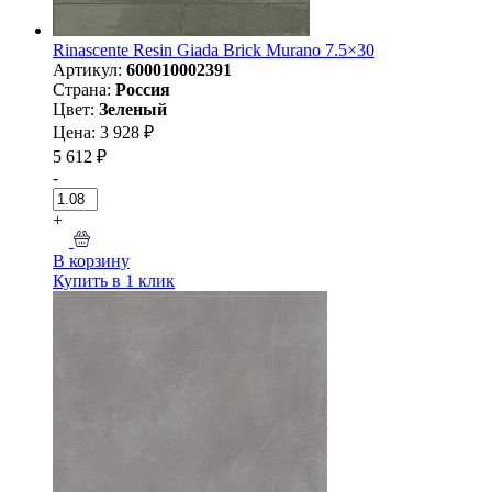
Rinascente Resin Giada Brick Murano 7.5×30
Артикул:
600010002391
Страна:
Россия
Цвет:
Зеленый
Цена: 3 928 ₽
5 612 ₽
-
+
В корзину
Купить в 1 клик