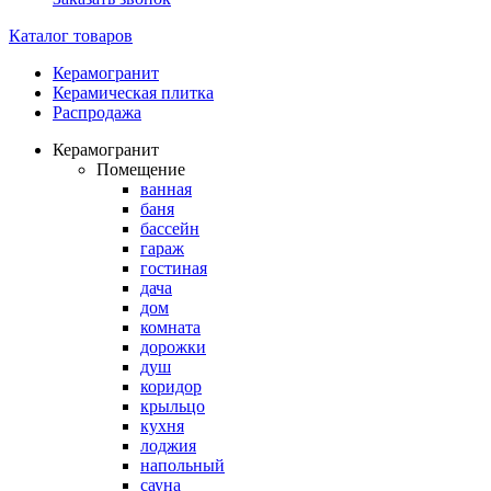
Каталог товаров
Керамогранит
Керамическая плитка
Распродажа
Керамогранит
Помещение
ванная
баня
бассейн
гараж
гостиная
дача
дом
комната
дорожки
душ
коридор
крыльцо
кухня
лоджия
напольный
сауна