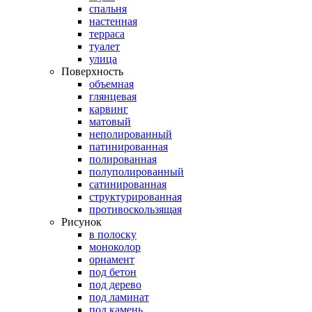
спальня
настенная
терраса
туалет
улица
Поверхность
объемная
глянцевая
карвинг
матовый
неполированный
патинированная
полированная
полуполированный
сатинированная
структурированная
противоскользящая
Рисунок
в полоску
моноколор
орнамент
под бетон
под дерево
под ламинат
под камень