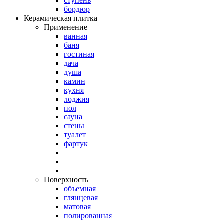
ступень
бордюр
Керамическая плитка
Применение
ванная
баня
гостиная
дача
душа
камин
кухня
лоджия
пол
сауна
стены
туалет
фартук
Поверхность
объемная
глянцевая
матовая
полированная