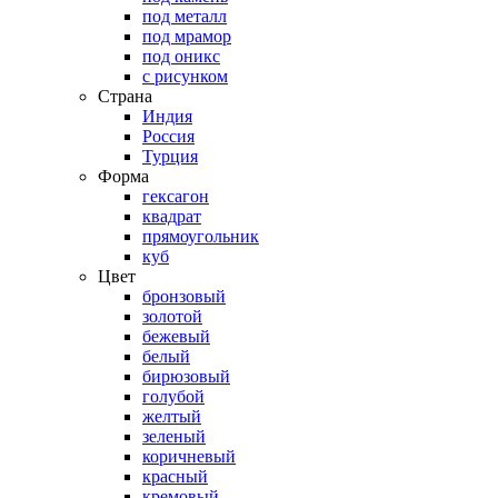
под металл
под мрамор
под оникс
с рисунком
Страна
Индия
Россия
Турция
Форма
гексагон
квадрат
прямоугольник
куб
Цвет
бронзовый
золотой
бежевый
белый
бирюзовый
голубой
желтый
зеленый
коричневый
красный
кремовый