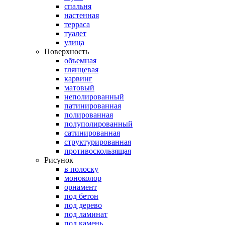
спальня
настенная
терраса
туалет
улица
Поверхность
объемная
глянцевая
карвинг
матовый
неполированный
патинированная
полированная
полуполированный
сатинированная
структурированная
противоскользящая
Рисунок
в полоску
моноколор
орнамент
под бетон
под дерево
под ламинат
под камень