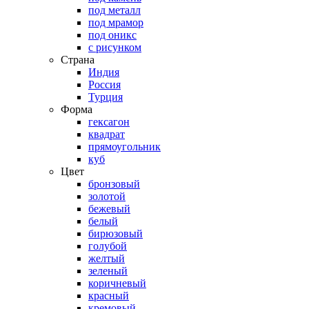
под металл
под мрамор
под оникс
с рисунком
Страна
Индия
Россия
Турция
Форма
гексагон
квадрат
прямоугольник
куб
Цвет
бронзовый
золотой
бежевый
белый
бирюзовый
голубой
желтый
зеленый
коричневый
красный
кремовый