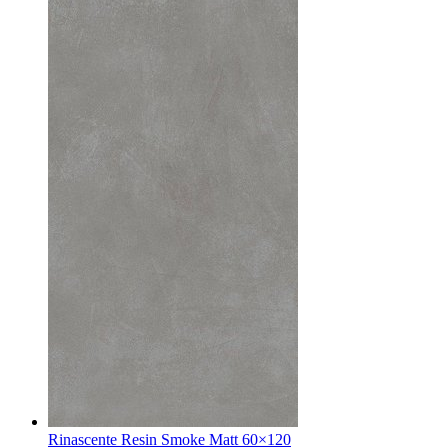
Rinascente Resin Smoke Matt 60×120