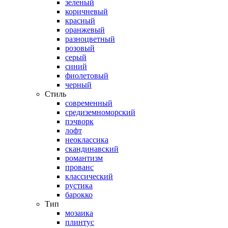
зеленый
коричневый
красный
оранжевый
разноцветный
розовый
серый
синий
фиолетовый
черный
Стиль
современный
средиземноморский
пэчворк
лофт
неоклассика
скандинавский
романтизм
прованс
классический
рустика
барокко
Тип
мозаика
плинтус