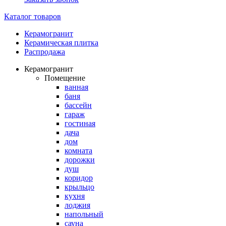
Каталог товаров
Керамогранит
Керамическая плитка
Распродажа
Керамогранит
Помещение
ванная
баня
бассейн
гараж
гостиная
дача
дом
комната
дорожки
душ
коридор
крыльцо
кухня
лоджия
напольный
сауна