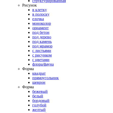
структурированная
Рисунок
в клетку
в полоску
елочка
моноколор
орнамент
под бетон
под дерево
под камень
под мрамор
с листьями
с рисунком
с цветами
флора/фауна
Форма
квадрат
прямоугольник
шеврон
Форма
бежевый
белый
бордовый
голубой
желтый