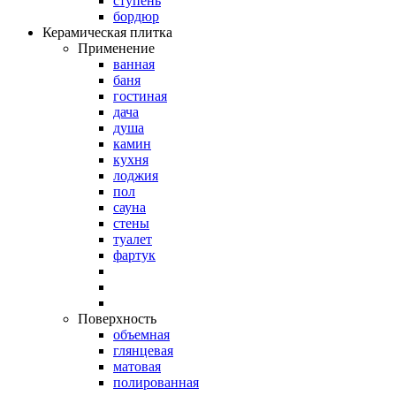
ступень
бордюр
Керамическая плитка
Применение
ванная
баня
гостиная
дача
душа
камин
кухня
лоджия
пол
сауна
стены
туалет
фартук
Поверхность
объемная
глянцевая
матовая
полированная