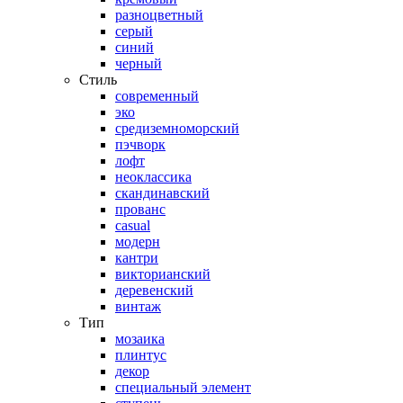
разноцветный
серый
синий
черный
Стиль
современный
эко
средиземноморский
пэчворк
лофт
неоклассика
скандинавский
прованс
casual
модерн
кантри
викторианский
деревенский
винтаж
Тип
мозаика
плинтус
декор
специальный элемент