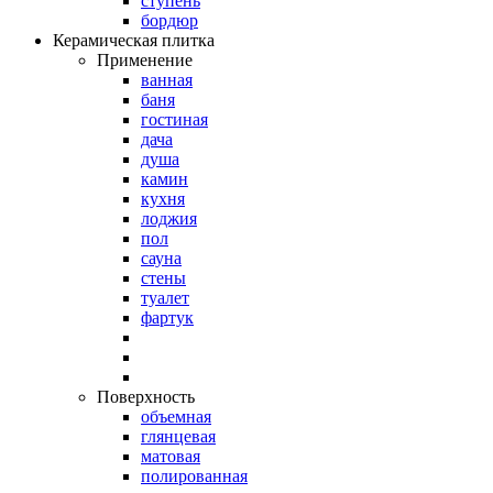
ступень
бордюр
Керамическая плитка
Применение
ванная
баня
гостиная
дача
душа
камин
кухня
лоджия
пол
сауна
стены
туалет
фартук
Поверхность
объемная
глянцевая
матовая
полированная