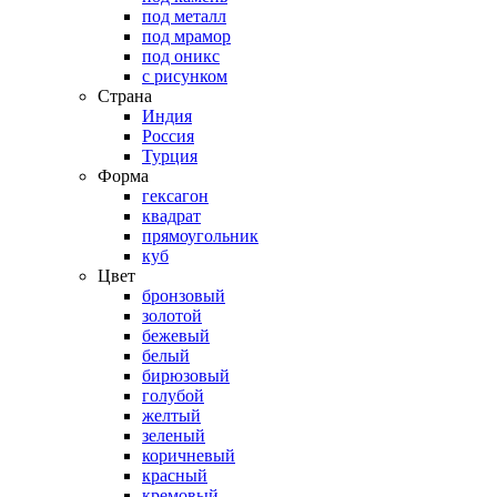
под металл
под мрамор
под оникс
с рисунком
Страна
Индия
Россия
Турция
Форма
гексагон
квадрат
прямоугольник
куб
Цвет
бронзовый
золотой
бежевый
белый
бирюзовый
голубой
желтый
зеленый
коричневый
красный
кремовый