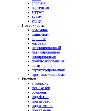
спальня
настенная
терраса
туалет
улица
Поверхность
объемная
глянцевая
карвинг
матовый
неполированный
патинированная
полированная
полуполированный
сатинированная
структурированная
противоскользящая
Рисунок
в полоску
моноколор
орнамент
под бетон
под дерево
под ламинат
под камень