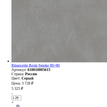
Rinascente Resin Smoke 80×80
Артикул:
610010005615
Страна:
Россия
Цвет:
Серый
Цена: 3 728 ₽
5 325 ₽
-
+