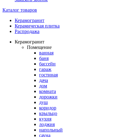
Каталог товаров
Керамогранит
Керамическая плитка
Распродажа
Керамогранит
Помещение
ванная
баня
бассейн
гараж
гостиная
дача
дом
комната
дорожки
душ
коридор
крыльцо
кухня
лоджия
напольный
сауна