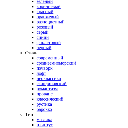
зеленый
коричневый
красный
оранжевый
разноцветный
розовый
серый
синий
фиолетовый
черный
Стиль
современный
средиземноморский
пэчворк
лофт
неоклассика
скандинавский
романтизм
прованс
классический
рустика
барокко
Тип
мозаика
плинтус