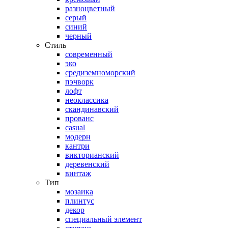
разноцветный
серый
синий
черный
Стиль
современный
эко
средиземноморский
пэчворк
лофт
неоклассика
скандинавский
прованс
casual
модерн
кантри
викторианский
деревенский
винтаж
Тип
мозаика
плинтус
декор
специальный элемент