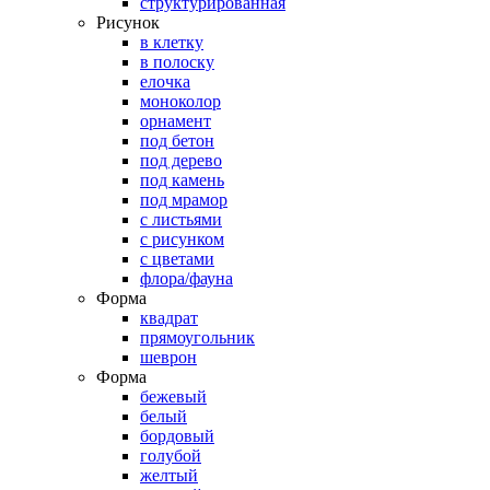
структурированная
Рисунок
в клетку
в полоску
елочка
моноколор
орнамент
под бетон
под дерево
под камень
под мрамор
с листьями
с рисунком
с цветами
флора/фауна
Форма
квадрат
прямоугольник
шеврон
Форма
бежевый
белый
бордовый
голубой
желтый