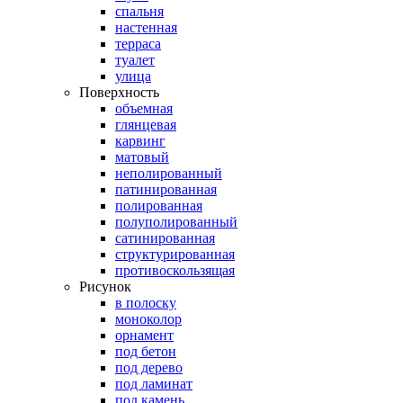
спальня
настенная
терраса
туалет
улица
Поверхность
объемная
глянцевая
карвинг
матовый
неполированный
патинированная
полированная
полуполированный
сатинированная
структурированная
противоскользящая
Рисунок
в полоску
моноколор
орнамент
под бетон
под дерево
под ламинат
под камень