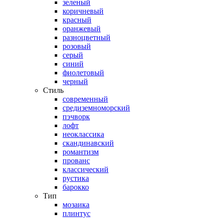
зеленый
коричневый
красный
оранжевый
разноцветный
розовый
серый
синий
фиолетовый
черный
Стиль
современный
средиземноморский
пэчворк
лофт
неоклассика
скандинавский
романтизм
прованс
классический
рустика
барокко
Тип
мозаика
плинтус