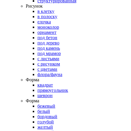
структурированная
Рисунок
в клетку
в полоску
елочка
моноколор
орнамент
под бетон
под дерево
под камень
под мрамор
с листьями
с рисунком
с цветами
флора/фауна
Форма
квадрат
прямоугольник
шеврон
Форма
бежевый
белый
бордовый
голубой
желтый