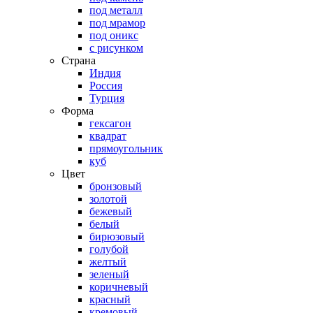
под металл
под мрамор
под оникс
с рисунком
Страна
Индия
Россия
Турция
Форма
гексагон
квадрат
прямоугольник
куб
Цвет
бронзовый
золотой
бежевый
белый
бирюзовый
голубой
желтый
зеленый
коричневый
красный
кремовый