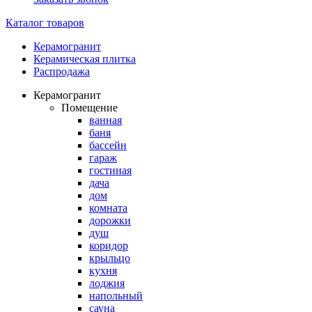
Каталог товаров
Керамогранит
Керамическая плитка
Распродажа
Керамогранит
Помещение
ванная
баня
бассейн
гараж
гостиная
дача
дом
комната
дорожки
душ
коридор
крыльцо
кухня
лоджия
напольный
сауна