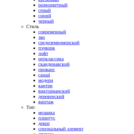
разноцветный
серый
синий
черный
Стиль
современный
эко
средиземноморский
пэчворк
лофт
неоклассика
скандинавский
прованс
casual
модерн
кантри
викторианский
деревенский
винтаж
Тип
мозаика
плинтус
декор
специальный элемент