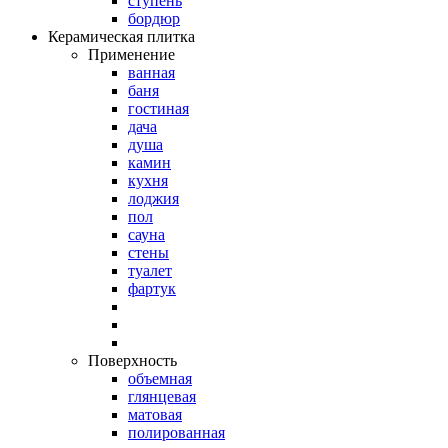
ступень
бордюр
Керамическая плитка
Применение
ванная
баня
гостиная
дача
душа
камин
кухня
лоджия
пол
сауна
стены
туалет
фартук
Поверхность
объемная
глянцевая
матовая
полированная