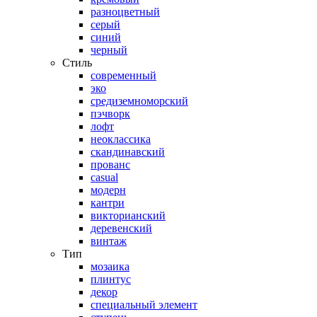
разноцветный
серый
синий
черный
Стиль
современный
эко
средиземноморский
пэчворк
лофт
неоклассика
скандинавский
прованс
casual
модерн
кантри
викторианский
деревенский
винтаж
Тип
мозаика
плинтус
декор
специальный элемент