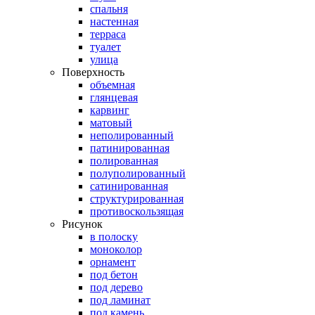
спальня
настенная
терраса
туалет
улица
Поверхность
объемная
глянцевая
карвинг
матовый
неполированный
патинированная
полированная
полуполированный
сатинированная
структурированная
противоскользящая
Рисунок
в полоску
моноколор
орнамент
под бетон
под дерево
под ламинат
под камень