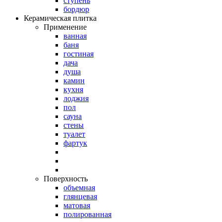
ступень
бордюр
Керамическая плитка
Применение
ванная
баня
гостиная
дача
душа
камин
кухня
лоджия
пол
сауна
стены
туалет
фартук
Поверхность
объемная
глянцевая
матовая
полированная