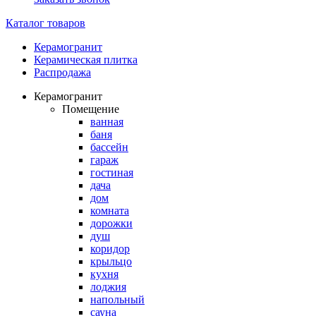
Каталог товаров
Керамогранит
Керамическая плитка
Распродажа
Керамогранит
Помещение
ванная
баня
бассейн
гараж
гостиная
дача
дом
комната
дорожки
душ
коридор
крыльцо
кухня
лоджия
напольный
сауна