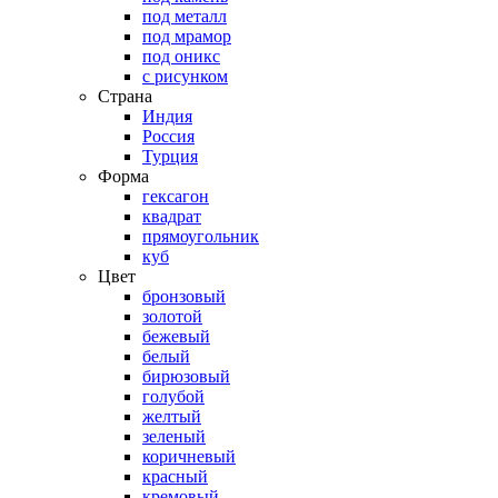
под металл
под мрамор
под оникс
с рисунком
Страна
Индия
Россия
Турция
Форма
гексагон
квадрат
прямоугольник
куб
Цвет
бронзовый
золотой
бежевый
белый
бирюзовый
голубой
желтый
зеленый
коричневый
красный
кремовый