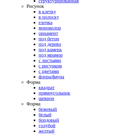
структурированная
Рисунок
в клетку
в полоску
елочка
моноколор
орнамент
под бетон
под дерево
под камень
под мрамор
с листьями
с рисунком
с цветами
флора/фауна
Форма
квадрат
прямоугольник
шеврон
Форма
бежевый
белый
бордовый
голубой
желтый