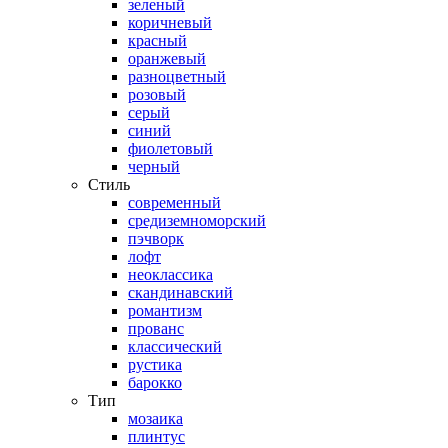
зеленый
коричневый
красный
оранжевый
разноцветный
розовый
серый
синий
фиолетовый
черный
Стиль
современный
средиземноморский
пэчворк
лофт
неоклассика
скандинавский
романтизм
прованс
классический
рустика
барокко
Тип
мозаика
плинтус