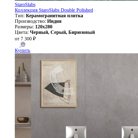
StaroSlabs
Коллекция StaroSlabs Double Polished
Тип:
Керамогранитная плитка
Производство:
Индия
Размеры:
120x280
Цвета:
Черный, Серый, Бирюзовый
от 7 300 ₽
Купить