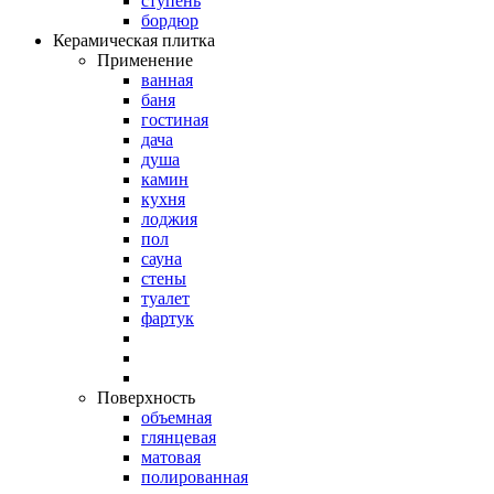
ступень
бордюр
Керамическая плитка
Применение
ванная
баня
гостиная
дача
душа
камин
кухня
лоджия
пол
сауна
стены
туалет
фартук
Поверхность
объемная
глянцевая
матовая
полированная