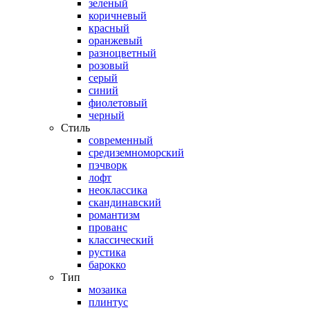
зеленый
коричневый
красный
оранжевый
разноцветный
розовый
серый
синий
фиолетовый
черный
Стиль
современный
средиземноморский
пэчворк
лофт
неоклассика
скандинавский
романтизм
прованс
классический
рустика
барокко
Тип
мозаика
плинтус