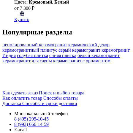
Цвета:
Кремовый, Белый
от 7 300 ₽
Купить
Популярные разделы
неполированный керамогранит
керамический декор
керамогранитный плинтус
серый керамогранит
керамогранит
Индия
голубая плитка
синяя плитка
белый керамогранит
керамогранит для сауны
керамогранит с орнаментом
Как сделать заказ
Поиск и выбор товара
Как оплатить товар
Способы оплаты
Доставка
Способы и сроки доставки
Многоканальный телефон
8 (495) 295-10-45
8 (993) 666-14-59
E-mail