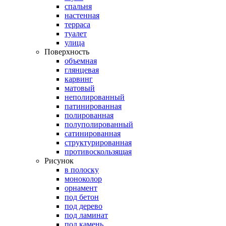
спальня
настенная
терраса
туалет
улица
Поверхность
объемная
глянцевая
карвинг
матовый
неполированный
патинированная
полированная
полуполированный
сатинированная
структурированная
противоскользящая
Рисунок
в полоску
моноколор
орнамент
под бетон
под дерево
под ламинат
под камень