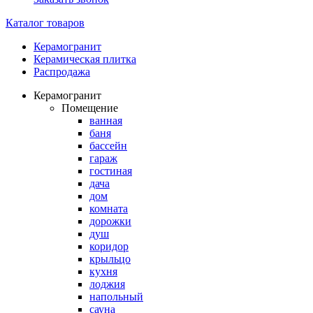
Каталог товаров
Керамогранит
Керамическая плитка
Распродажа
Керамогранит
Помещение
ванная
баня
бассейн
гараж
гостиная
дача
дом
комната
дорожки
душ
коридор
крыльцо
кухня
лоджия
напольный
сауна