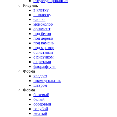
структурированная
Рисунок
в клетку
в полоску
елочка
моноколор
орнамент
под бетон
под дерево
под камень
под мрамор
с листьями
с рисунком
с цветами
флора/фауна
Форма
квадрат
прямоугольник
шеврон
Форма
бежевый
белый
бордовый
голубой
желтый