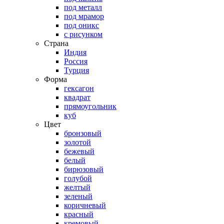
под металл
под мрамор
под оникс
с рисунком
Страна
Индия
Россия
Турция
Форма
гексагон
квадрат
прямоугольник
куб
Цвет
бронзовый
золотой
бежевый
белый
бирюзовый
голубой
желтый
зеленый
коричневый
красный
кремовый