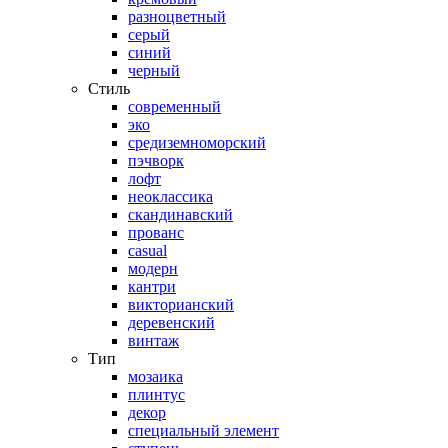
разноцветный
серый
синий
черный
Стиль
современный
эко
средиземноморский
пэчворк
лофт
неоклассика
скандинавский
прованс
casual
модерн
кантри
викторианский
деревенский
винтаж
Тип
мозаика
плинтус
декор
специальный элемент