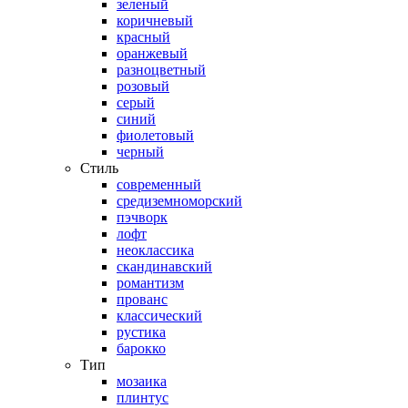
зеленый
коричневый
красный
оранжевый
разноцветный
розовый
серый
синий
фиолетовый
черный
Стиль
современный
средиземноморский
пэчворк
лофт
неоклассика
скандинавский
романтизм
прованс
классический
рустика
барокко
Тип
мозаика
плинтус