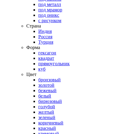
под металл
под мрамор
под оникс
с рисунком
Страна
Индия
Россия
Турция
Форма
гексагон
квадрат
прямоугольник
куб
Цвет
бронзовый
золотой
бежевый
белый
бирюзовый
голубой
желтый
зеленый
коричневый
красный
кремовый