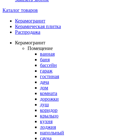
Каталог товаров
Керамогранит
Керамическая плитка
Распродажа
Керамогранит
Помещение
ванная
баня
бассейн
гараж
гостиная
дача
дом
комната
дорожки
душ
коридор
крыльцо
кухня
лоджия
напольный
сауна