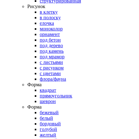
структурированная
Рисунок
в клетку
в полоску
елочка
моноколор
орнамент
под бетон
под дерево
под камень
под мрамор
с листьями
с рисунком
с цветами
флора/фауна
Форма
квадрат
прямоугольник
шеврон
Форма
бежевый
белый
бордовый
голубой
желтый