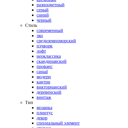
разноцветный
серый
синий
черный
Стиль
современный
эко
средиземноморский
пэчворк
лофт
неоклассика
скандинавский
прованс
casual
модерн
кантри
викторианский
деревенский
винтаж
Тип
мозаика
плинтус
декор
специальный элемент