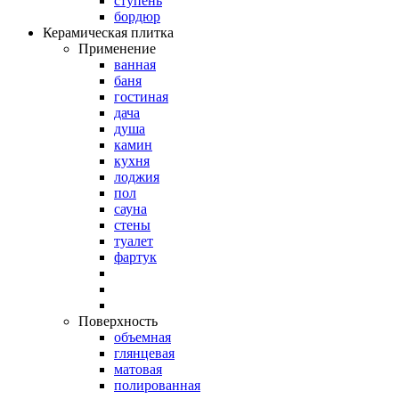
ступень
бордюр
Керамическая плитка
Применение
ванная
баня
гостиная
дача
душа
камин
кухня
лоджия
пол
сауна
стены
туалет
фартук
Поверхность
объемная
глянцевая
матовая
полированная