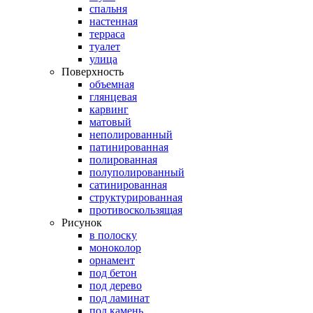
спальня
настенная
терраса
туалет
улица
Поверхность
объемная
глянцевая
карвинг
матовый
неполированный
патинированная
полированная
полуполированный
сатинированная
структурированная
противоскользящая
Рисунок
в полоску
моноколор
орнамент
под бетон
под дерево
под ламинат
под камень