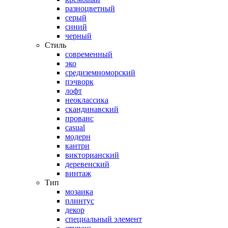
разноцветный
серый
синий
черный
Стиль
современный
эко
средиземноморский
пэчворк
лофт
неоклассика
скандинавский
прованс
casual
модерн
кантри
викторианский
деревенский
винтаж
Тип
мозаика
плинтус
декор
специальный элемент