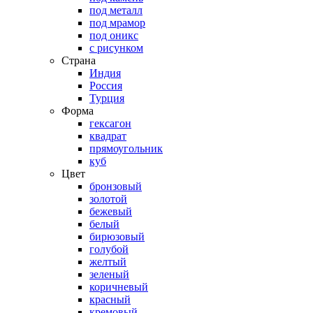
под металл
под мрамор
под оникс
с рисунком
Страна
Индия
Россия
Турция
Форма
гексагон
квадрат
прямоугольник
куб
Цвет
бронзовый
золотой
бежевый
белый
бирюзовый
голубой
желтый
зеленый
коричневый
красный
кремовый