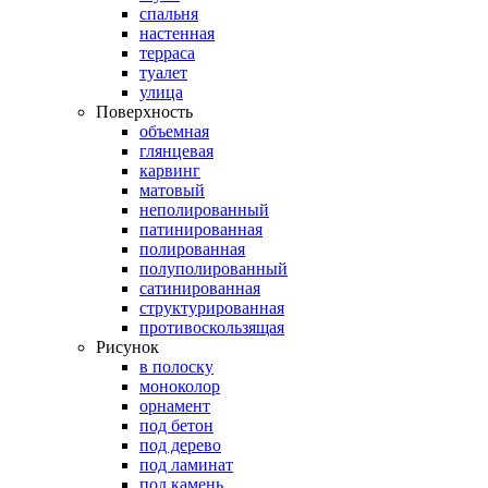
спальня
настенная
терраса
туалет
улица
Поверхность
объемная
глянцевая
карвинг
матовый
неполированный
патинированная
полированная
полуполированный
сатинированная
структурированная
противоскользящая
Рисунок
в полоску
моноколор
орнамент
под бетон
под дерево
под ламинат
под камень