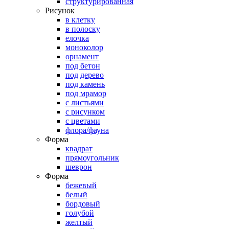
структурированная
Рисунок
в клетку
в полоску
елочка
моноколор
орнамент
под бетон
под дерево
под камень
под мрамор
с листьями
с рисунком
с цветами
флора/фауна
Форма
квадрат
прямоугольник
шеврон
Форма
бежевый
белый
бордовый
голубой
желтый