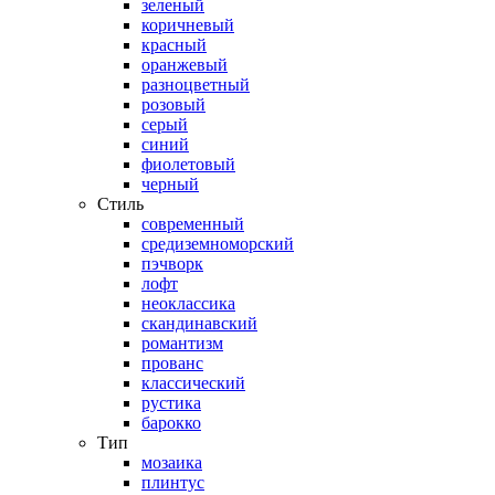
зеленый
коричневый
красный
оранжевый
разноцветный
розовый
серый
синий
фиолетовый
черный
Стиль
современный
средиземноморский
пэчворк
лофт
неоклассика
скандинавский
романтизм
прованс
классический
рустика
барокко
Тип
мозаика
плинтус