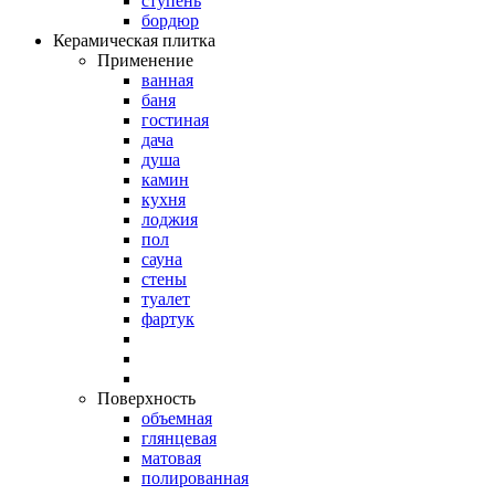
ступень
бордюр
Керамическая плитка
Применение
ванная
баня
гостиная
дача
душа
камин
кухня
лоджия
пол
сауна
стены
туалет
фартук
Поверхность
объемная
глянцевая
матовая
полированная