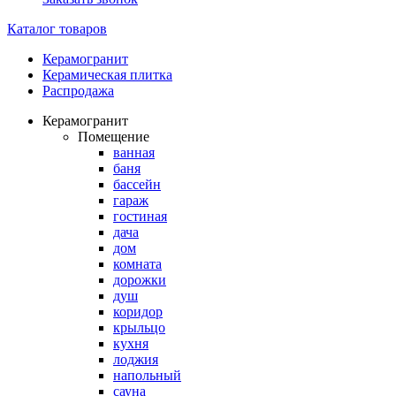
Каталог товаров
Керамогранит
Керамическая плитка
Распродажа
Керамогранит
Помещение
ванная
баня
бассейн
гараж
гостиная
дача
дом
комната
дорожки
душ
коридор
крыльцо
кухня
лоджия
напольный
сауна