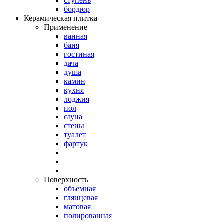
ступень
бордюр
Керамическая плитка
Применение
ванная
баня
гостиная
дача
душа
камин
кухня
лоджия
пол
сауна
стены
туалет
фартук
Поверхность
объемная
глянцевая
матовая
полированная