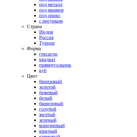
под металл
под мрамор
под оникс
с рисунком
Страна
Индия
Россия
Турция
Форма
гексагон
квадрат
прямоугольник
куб
Цвет
бронзовый
золотой
бежевый
белый
бирюзовый
голубой
желтый
зеленый
коричневый
красный
кремовый