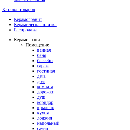
Каталог товаров
Керамогранит
Керамическая плитка
Распродажа
Керамогранит
Помещение
ванная
баня
бассейн
гараж
гостиная
дача
дом
комната
дорожки
душ
коридор
крыльцо
кухня
лоджия
напольный
сауна