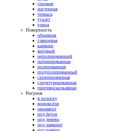
спальня
настенная
терраса
туалет
улица
Поверхность
объемная
глянцевая
карвинг
матовый
неполированный
патинированная
полированная
полуполированный
сатинированная
структурированная
противоскользящая
Рисунок
в полоску
моноколор
орнамент
под бетон
под дерево
под ламинат
под камень