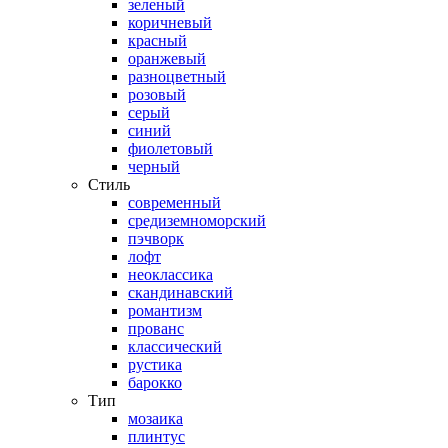
зеленый
коричневый
красный
оранжевый
разноцветный
розовый
серый
синий
фиолетовый
черный
Стиль
современный
средиземноморский
пэчворк
лофт
неоклассика
скандинавский
романтизм
прованс
классический
рустика
барокко
Тип
мозаика
плинтус