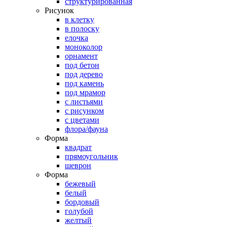
структурированная
Рисунок
в клетку
в полоску
елочка
моноколор
орнамент
под бетон
под дерево
под камень
под мрамор
с листьями
с рисунком
с цветами
флора/фауна
Форма
квадрат
прямоугольник
шеврон
Форма
бежевый
белый
бордовый
голубой
желтый