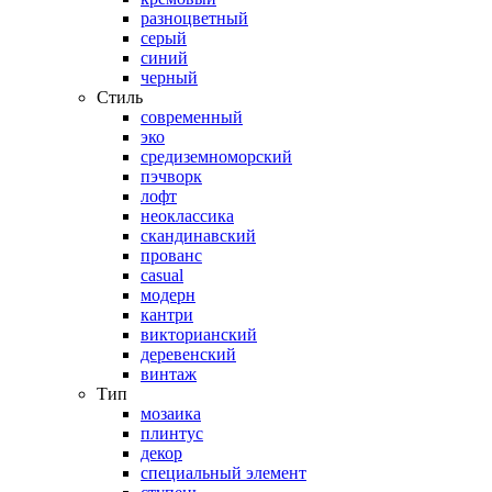
разноцветный
серый
синий
черный
Стиль
современный
эко
средиземноморский
пэчворк
лофт
неоклассика
скандинавский
прованс
casual
модерн
кантри
викторианский
деревенский
винтаж
Тип
мозаика
плинтус
декор
специальный элемент