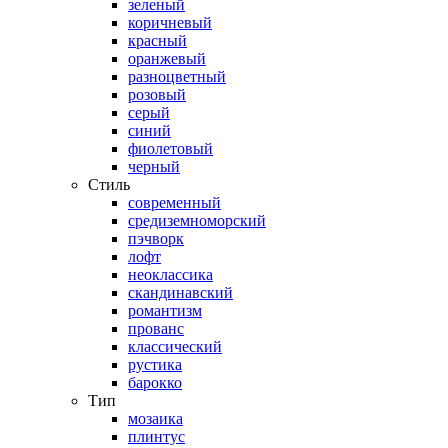
зеленый
коричневый
красный
оранжевый
разноцветный
розовый
серый
синий
фиолетовый
черный
Стиль
современный
средиземноморский
пэчворк
лофт
неоклассика
скандинавский
романтизм
прованс
классический
рустика
барокко
Тип
мозаика
плинтус