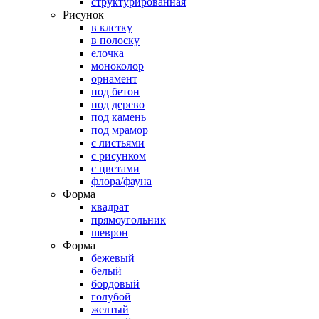
структурированная
Рисунок
в клетку
в полоску
елочка
моноколор
орнамент
под бетон
под дерево
под камень
под мрамор
с листьями
с рисунком
с цветами
флора/фауна
Форма
квадрат
прямоугольник
шеврон
Форма
бежевый
белый
бордовый
голубой
желтый