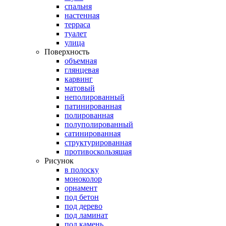
спальня
настенная
терраса
туалет
улица
Поверхность
объемная
глянцевая
карвинг
матовый
неполированный
патинированная
полированная
полуполированный
сатинированная
структурированная
противоскользящая
Рисунок
в полоску
моноколор
орнамент
под бетон
под дерево
под ламинат
под камень