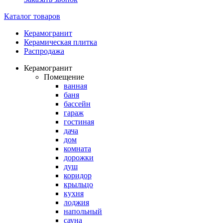
Каталог товаров
Керамогранит
Керамическая плитка
Распродажа
Керамогранит
Помещение
ванная
баня
бассейн
гараж
гостиная
дача
дом
комната
дорожки
душ
коридор
крыльцо
кухня
лоджия
напольный
сауна