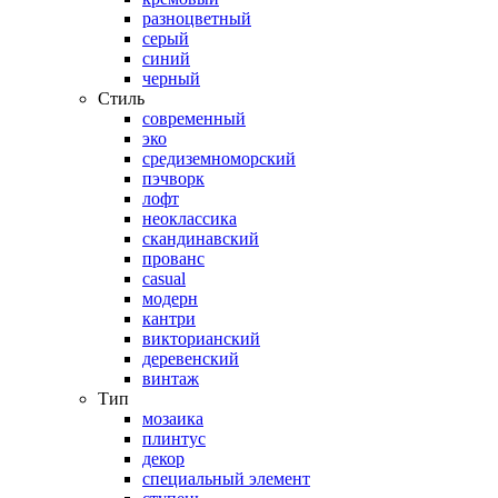
разноцветный
серый
синий
черный
Стиль
современный
эко
средиземноморский
пэчворк
лофт
неоклассика
скандинавский
прованс
casual
модерн
кантри
викторианский
деревенский
винтаж
Тип
мозаика
плинтус
декор
специальный элемент