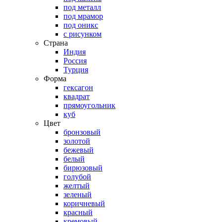
под металл
под мрамор
под оникс
с рисунком
Страна
Индия
Россия
Турция
Форма
гексагон
квадрат
прямоугольник
куб
Цвет
бронзовый
золотой
бежевый
белый
бирюзовый
голубой
желтый
зеленый
коричневый
красный
кремовый