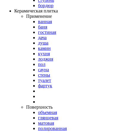
ступень
бордюр
Керамическая плитка
Применение
ванная
баня
гостиная
дача
душа
камин
кухня
лоджия
пол
сауна
стены
туалет
фартук
Поверхность
объемная
глянцевая
матовая
полированная