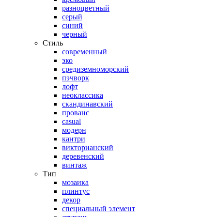
разноцветный
серый
синий
черный
Стиль
современный
эко
средиземноморский
пэчворк
лофт
неоклассика
скандинавский
прованс
casual
модерн
кантри
викторианский
деревенский
винтаж
Тип
мозаика
плинтус
декор
специальный элемент