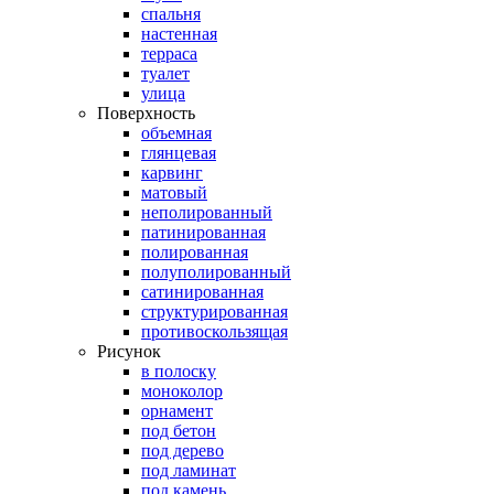
спальня
настенная
терраса
туалет
улица
Поверхность
объемная
глянцевая
карвинг
матовый
неполированный
патинированная
полированная
полуполированный
сатинированная
структурированная
противоскользящая
Рисунок
в полоску
моноколор
орнамент
под бетон
под дерево
под ламинат
под камень