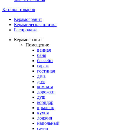
Каталог товаров
Керамогранит
Керамическая плитка
Распродажа
Керамогранит
Помещение
ванная
баня
бассейн
гараж
гостиная
дача
дом
комната
дорожки
душ
коридор
крыльцо
кухня
лоджия
напольный
сауна