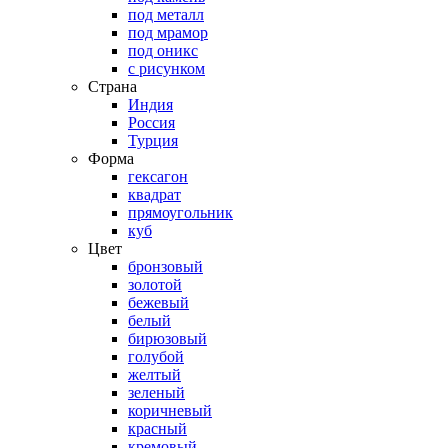
под металл
под мрамор
под оникс
с рисунком
Страна
Индия
Россия
Турция
Форма
гексагон
квадрат
прямоугольник
куб
Цвет
бронзовый
золотой
бежевый
белый
бирюзовый
голубой
желтый
зеленый
коричневый
красный
кремовый