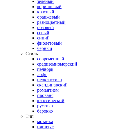
зеленый
коричневый
красный
оранжевый
разноцветный
розовый
серый
синий
фиолетовый
черный
Стиль
современный
средиземноморский
пэчворк
лофт
неоклассика
скандинавский
романтизм
прованс
классический
рустика
барокко
Тип
мозаика
плинтус