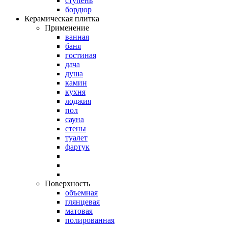
ступень
бордюр
Керамическая плитка
Применение
ванная
баня
гостиная
дача
душа
камин
кухня
лоджия
пол
сауна
стены
туалет
фартук
Поверхность
объемная
глянцевая
матовая
полированная