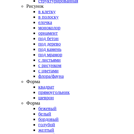
структурированная
Рисунок
в клетку
в полоску
елочка
моноколор
орнамент
под бетон
под дерево
под камень
под мрамор
с листьями
с рисунком
с цветами
флора/фауна
Форма
квадрат
прямоугольник
шеврон
Форма
бежевый
белый
бордовый
голубой
желтый