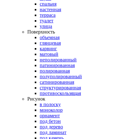
спальня
настенная
терраса
туалет
улица
Поверхность
объемная
глянцевая
карвинг
матовый
неполированный
патинированная
полированная
полуполированный
сатинированная
структурированная
противоскользящая
Рисунок
в полоску
моноколор
орнамент
под бетон
под дерево
под ламинат
под камень