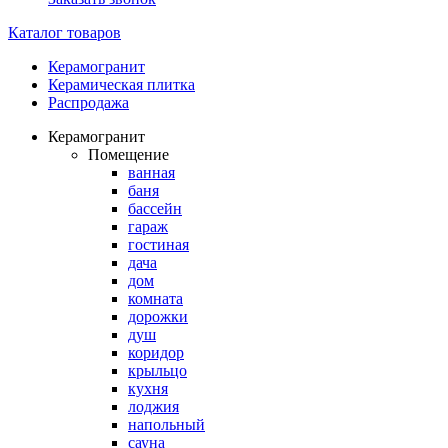
Каталог товаров
Керамогранит
Керамическая плитка
Распродажа
Керамогранит
Помещение
ванная
баня
бассейн
гараж
гостиная
дача
дом
комната
дорожки
душ
коридор
крыльцо
кухня
лоджия
напольный
сауна