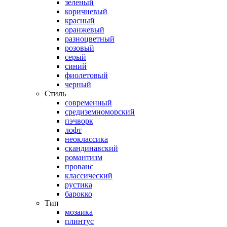
зеленый
коричневый
красный
оранжевый
разноцветный
розовый
серый
синий
фиолетовый
черный
Стиль
современный
средиземноморский
пэчворк
лофт
неоклассика
скандинавский
романтизм
прованс
классический
рустика
барокко
Тип
мозаика
плинтус