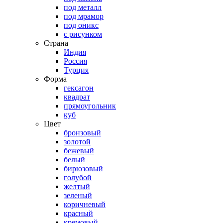
под металл
под мрамор
под оникс
с рисунком
Страна
Индия
Россия
Турция
Форма
гексагон
квадрат
прямоугольник
куб
Цвет
бронзовый
золотой
бежевый
белый
бирюзовый
голубой
желтый
зеленый
коричневый
красный
кремовый