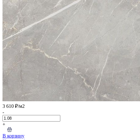
3 610 ₽
/м2
-
+
В корзину