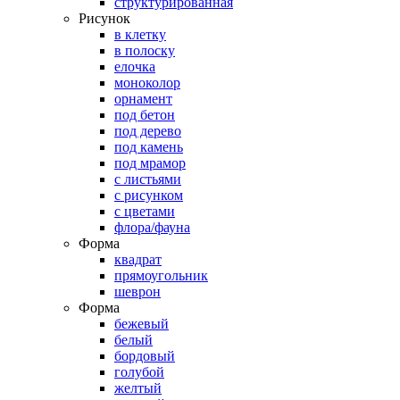
структурированная
Рисунок
в клетку
в полоску
елочка
моноколор
орнамент
под бетон
под дерево
под камень
под мрамор
с листьями
с рисунком
с цветами
флора/фауна
Форма
квадрат
прямоугольник
шеврон
Форма
бежевый
белый
бордовый
голубой
желтый