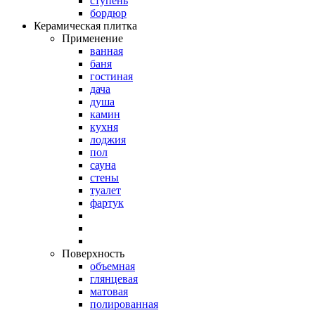
ступень
бордюр
Керамическая плитка
Применение
ванная
баня
гостиная
дача
душа
камин
кухня
лоджия
пол
сауна
стены
туалет
фартук
Поверхность
объемная
глянцевая
матовая
полированная