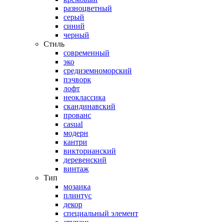
разноцветный
серый
синий
черный
Стиль
современный
эко
средиземноморский
пэчворк
лофт
неоклассика
скандинавский
прованс
casual
модерн
кантри
викторианский
деревенский
винтаж
Тип
мозаика
плинтус
декор
специальный элемент