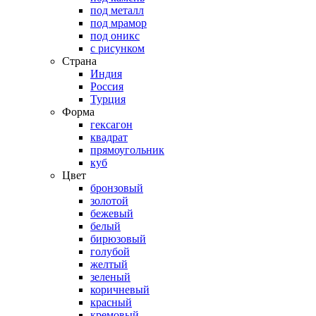
под металл
под мрамор
под оникс
с рисунком
Страна
Индия
Россия
Турция
Форма
гексагон
квадрат
прямоугольник
куб
Цвет
бронзовый
золотой
бежевый
белый
бирюзовый
голубой
желтый
зеленый
коричневый
красный
кремовый