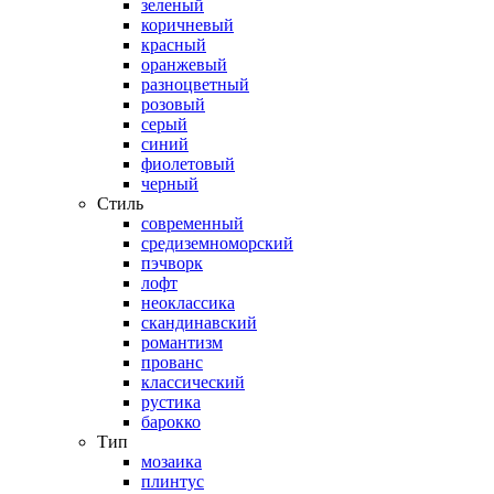
зеленый
коричневый
красный
оранжевый
разноцветный
розовый
серый
синий
фиолетовый
черный
Стиль
современный
средиземноморский
пэчворк
лофт
неоклассика
скандинавский
романтизм
прованс
классический
рустика
барокко
Тип
мозаика
плинтус