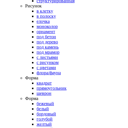
структурированная
Рисунок
в клетку
в полоску
елочка
моноколор
орнамент
под бетон
под дерево
под камень
под мрамор
с листьями
с рисунком
с цветами
флора/фауна
Форма
квадрат
прямоугольник
шеврон
Форма
бежевый
белый
бордовый
голубой
желтый