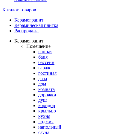
Каталог товаров
Керамогранит
Керамическая плитка
Распродажа
Керамогранит
Помещение
ванная
баня
бассейн
гараж
гостиная
дача
дом
комната
дорожки
душ
коридор
крыльцо
кухня
лоджия
напольный
сауна