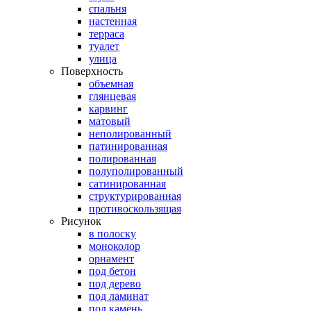
спальня
настенная
терраса
туалет
улица
Поверхность
объемная
глянцевая
карвинг
матовый
неполированный
патинированная
полированная
полуполированный
сатинированная
структурированная
противоскользящая
Рисунок
в полоску
моноколор
орнамент
под бетон
под дерево
под ламинат
под камень