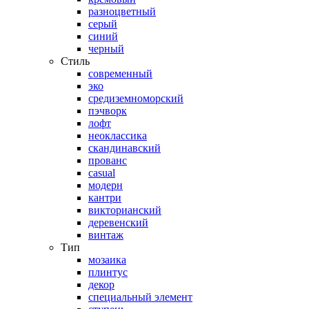
разноцветный
серый
синий
черный
Стиль
современный
эко
средиземноморский
пэчворк
лофт
неоклассика
скандинавский
прованс
casual
модерн
кантри
викторианский
деревенский
винтаж
Тип
мозаика
плинтус
декор
специальный элемент