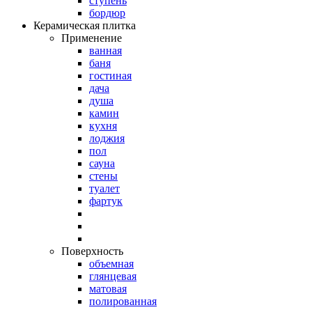
ступень
бордюр
Керамическая плитка
Применение
ванная
баня
гостиная
дача
душа
камин
кухня
лоджия
пол
сауна
стены
туалет
фартук
Поверхность
объемная
глянцевая
матовая
полированная