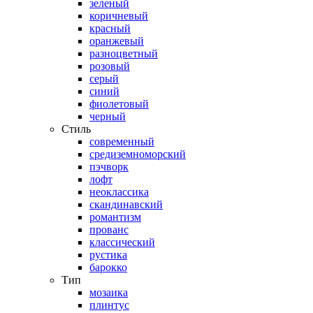
зеленый
коричневый
красный
оранжевый
разноцветный
розовый
серый
синий
фиолетовый
черный
Стиль
современный
средиземноморский
пэчворк
лофт
неоклассика
скандинавский
романтизм
прованс
классический
рустика
барокко
Тип
мозаика
плинтус