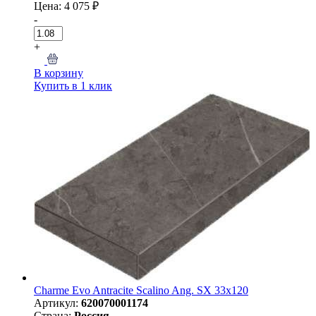
Цена: 4 075 ₽
-
+
В корзину
Купить в 1 клик
Charme Evo Antracite Scalino Ang. SX 33x120
Артикул:
620070001174
Страна:
Россия