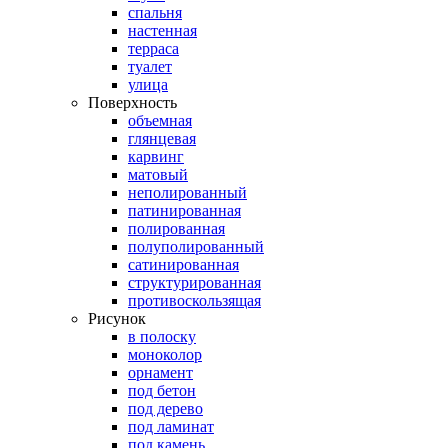
спальня
настенная
терраса
туалет
улица
Поверхность
объемная
глянцевая
карвинг
матовый
неполированный
патинированная
полированная
полуполированный
сатинированная
структурированная
противоскользящая
Рисунок
в полоску
моноколор
орнамент
под бетон
под дерево
под ламинат
под камень