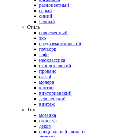
разноцветный
серый
синий
черный
Стиль
современный
эко
средиземноморский
пэчворк
лофт
неоклассика
скандинавский
прованс
casual
модерн
кантри
викторианский
деревенский
винтаж
Тип
мозаика
плинтус
декор
специальный элемент