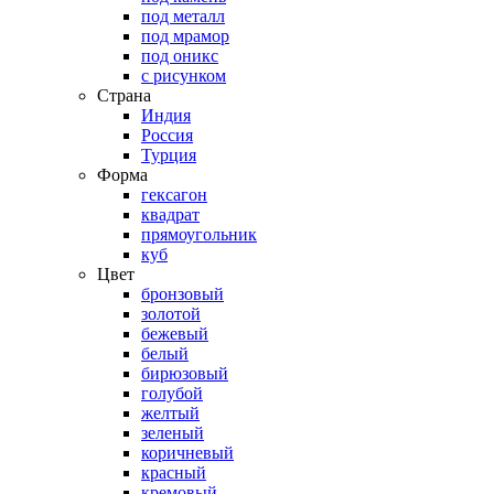
под металл
под мрамор
под оникс
с рисунком
Страна
Индия
Россия
Турция
Форма
гексагон
квадрат
прямоугольник
куб
Цвет
бронзовый
золотой
бежевый
белый
бирюзовый
голубой
желтый
зеленый
коричневый
красный
кремовый