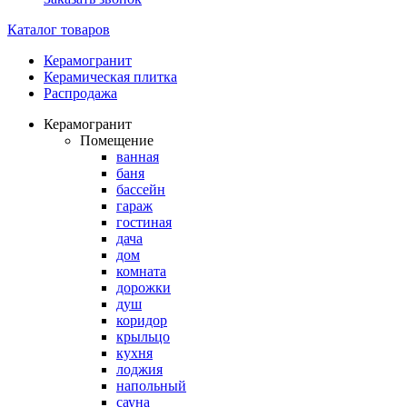
Каталог товаров
Керамогранит
Керамическая плитка
Распродажа
Керамогранит
Помещение
ванная
баня
бассейн
гараж
гостиная
дача
дом
комната
дорожки
душ
коридор
крыльцо
кухня
лоджия
напольный
сауна