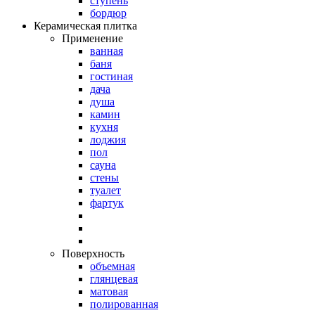
ступень
бордюр
Керамическая плитка
Применение
ванная
баня
гостиная
дача
душа
камин
кухня
лоджия
пол
сауна
стены
туалет
фартук
Поверхность
объемная
глянцевая
матовая
полированная