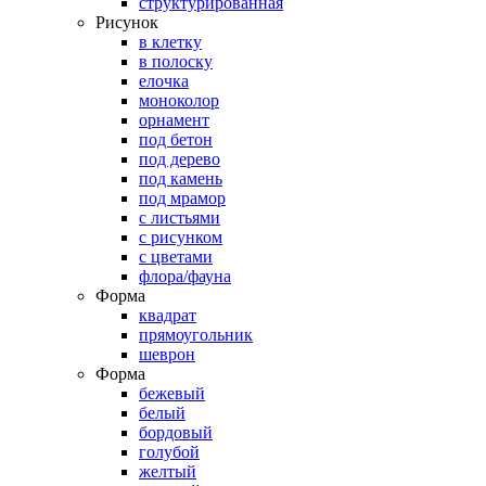
структурированная
Рисунок
в клетку
в полоску
елочка
моноколор
орнамент
под бетон
под дерево
под камень
под мрамор
с листьями
с рисунком
с цветами
флора/фауна
Форма
квадрат
прямоугольник
шеврон
Форма
бежевый
белый
бордовый
голубой
желтый