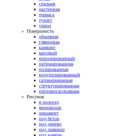
спальня
настенная
терраса
туалет
улица
Поверхность
объемная
глянцевая
карвинг
матовый
неполированный
патинированная
полированная
полуполированный
сатинированная
структурированная
противоскользящая
Рисунок
в полоску
моноколор
орнамент
под бетон
под дерево
под ламинат
под камень