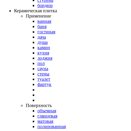
ступень
бордюр
Керамическая плитка
Применение
ванная
баня
гостиная
дача
душа
камин
кухня
лоджия
пол
сауна
стены
туалет
фартук
Поверхность
объемная
глянцевая
матовая
полированная