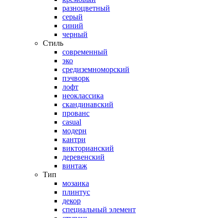
разноцветный
серый
синий
черный
Стиль
современный
эко
средиземноморский
пэчворк
лофт
неоклассика
скандинавский
прованс
casual
модерн
кантри
викторианский
деревенский
винтаж
Тип
мозаика
плинтус
декор
специальный элемент