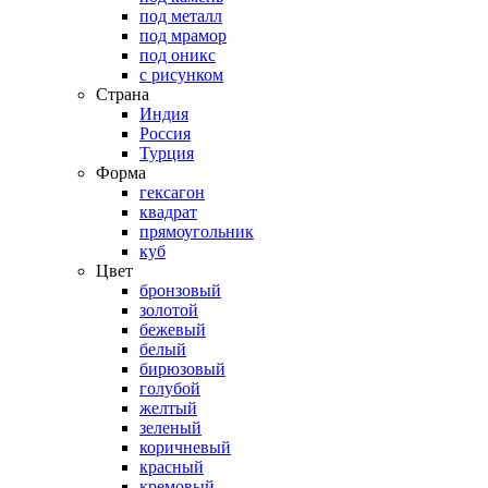
под металл
под мрамор
под оникс
с рисунком
Страна
Индия
Россия
Турция
Форма
гексагон
квадрат
прямоугольник
куб
Цвет
бронзовый
золотой
бежевый
белый
бирюзовый
голубой
желтый
зеленый
коричневый
красный
кремовый