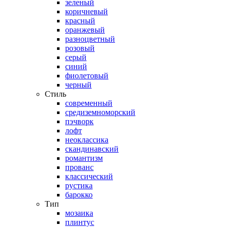
зеленый
коричневый
красный
оранжевый
разноцветный
розовый
серый
синий
фиолетовый
черный
Стиль
современный
средиземноморский
пэчворк
лофт
неоклассика
скандинавский
романтизм
прованс
классический
рустика
барокко
Тип
мозаика
плинтус