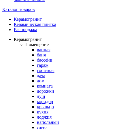
Каталог товаров
Керамогранит
Керамическая плитка
Распродажа
Керамогранит
Помещение
ванная
баня
бассейн
гараж
гостиная
дача
дом
комната
дорожки
душ
коридор
крыльцо
кухня
лоджия
напольный
сауна