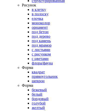
структурированная
Рисунок
в клетку
в полоску
елочка
моноколор
орнамент
под бетон
под дерево
под камень
под мрамор
с листьями
с рисунком
с цветами
флора/фауна
Форма
квадрат
прямоугольник
шеврон
Форма
бежевый
белый
бордовый
голубой
желтый