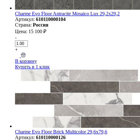
Charme Evo Floor Antracite Mosaico Lux 29,2х29,2
Артикул:
610110000104
Страна:
Россия
Цена: 15 100 ₽
-
+
В корзину
Купить в 1 клик
Charme Evo Floor Brick Multicolor 29,6х79,6
Артикул:
610110000126