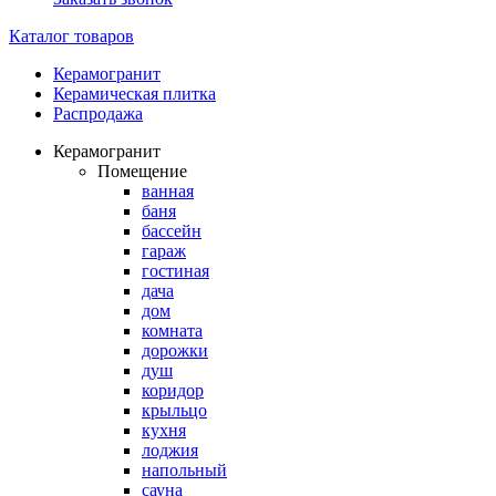
Каталог товаров
Керамогранит
Керамическая плитка
Распродажа
Керамогранит
Помещение
ванная
баня
бассейн
гараж
гостиная
дача
дом
комната
дорожки
душ
коридор
крыльцо
кухня
лоджия
напольный
сауна