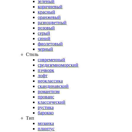
зеленый
коричневый
красный
оранжевый
разноцветный
розовый
серый
синий
фиолетовый
черный
Стиль
современный
средиземноморский
пэчворк
лофт
неоклассика
скандинавский
романтизм
прованс
классический
рустика
барокко
Тип
мозаика
плинтус