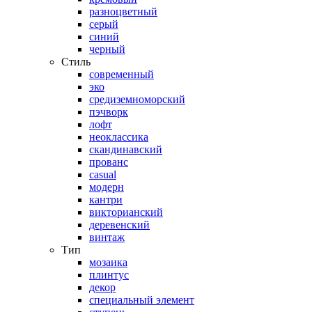
разноцветный
серый
синий
черный
Стиль
современный
эко
средиземноморский
пэчворк
лофт
неоклассика
скандинавский
прованс
casual
модерн
кантри
викторианский
деревенский
винтаж
Тип
мозаика
плинтус
декор
специальный элемент