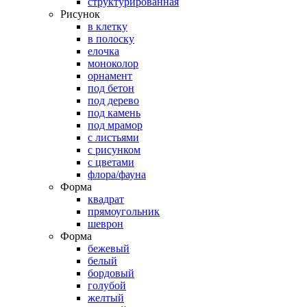
структурированная
Рисунок
в клетку
в полоску
елочка
моноколор
орнамент
под бетон
под дерево
под камень
под мрамор
с листьями
с рисунком
с цветами
флора/фауна
Форма
квадрат
прямоугольник
шеврон
Форма
бежевый
белый
бордовый
голубой
желтый