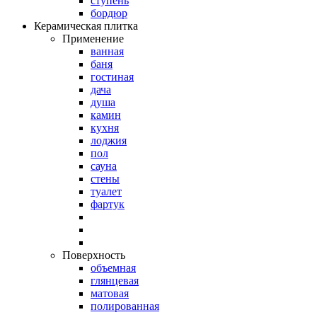
ступень
бордюр
Керамическая плитка
Применение
ванная
баня
гостиная
дача
душа
камин
кухня
лоджия
пол
сауна
стены
туалет
фартук
Поверхность
объемная
глянцевая
матовая
полированная