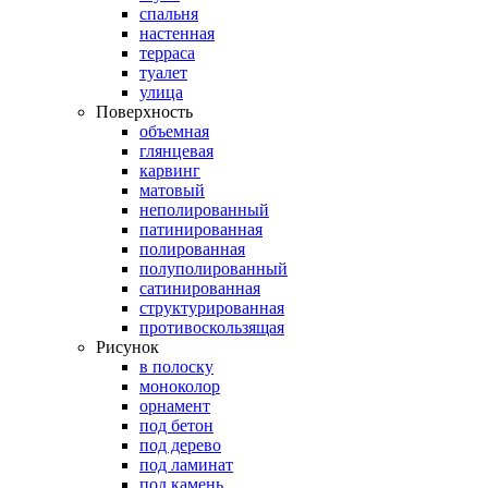
спальня
настенная
терраса
туалет
улица
Поверхность
объемная
глянцевая
карвинг
матовый
неполированный
патинированная
полированная
полуполированный
сатинированная
структурированная
противоскользящая
Рисунок
в полоску
моноколор
орнамент
под бетон
под дерево
под ламинат
под камень