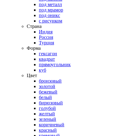
под металл
под мрамор
под оникс
с рисунком
Страна
Индия
Россия
Турция
Форма
гексагон
квадрат
прямоугольник
куб
Цвет
бронзовый
золотой
бежевый
белый
бирюзовый
голубой
желтый
зеленый
коричневый
красный
кремовый