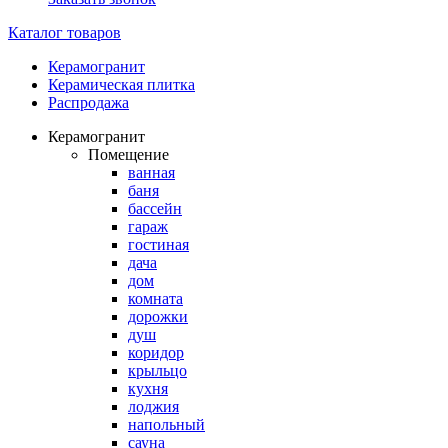
Каталог товаров
Керамогранит
Керамическая плитка
Распродажа
Керамогранит
Помещение
ванная
баня
бассейн
гараж
гостиная
дача
дом
комната
дорожки
душ
коридор
крыльцо
кухня
лоджия
напольный
сауна