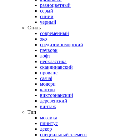
разноцветный
серый
синий
черный
Стиль
современный
эко
средиземноморский
пэчворк
лофт
неоклассика
скандинавский
прованс
casual
модерн
кантри
викторианский
деревенский
винтаж
Тип
мозаика
плинтус
декор
специальный элемент