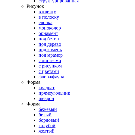
структурированная
Рисунок
в клетку
в полоску
елочка
моноколор
орнамент
под бетон
под дерево
под камень
под мрамор
с листьями
с рисунком
с цветами
флора/фауна
Форма
квадрат
прямоугольник
шеврон
Форма
бежевый
белый
бордовый
голубой
желтый