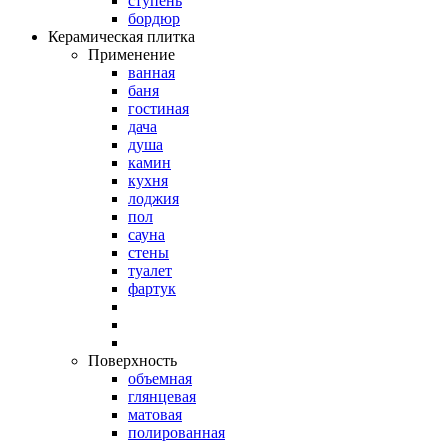
ступень
бордюр
Керамическая плитка
Применение
ванная
баня
гостиная
дача
душа
камин
кухня
лоджия
пол
сауна
стены
туалет
фартук
Поверхность
объемная
глянцевая
матовая
полированная