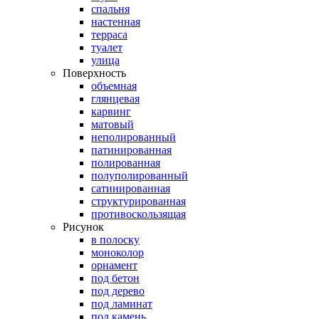
спальня
настенная
терраса
туалет
улица
Поверхность
объемная
глянцевая
карвинг
матовый
неполированный
патинированная
полированная
полуполированный
сатинированная
структурированная
противоскользящая
Рисунок
в полоску
моноколор
орнамент
под бетон
под дерево
под ламинат
под камень