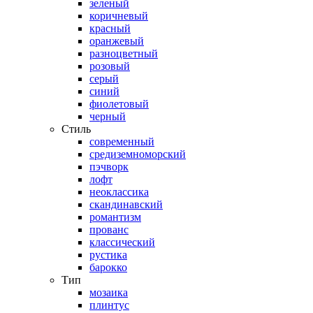
зеленый
коричневый
красный
оранжевый
разноцветный
розовый
серый
синий
фиолетовый
черный
Стиль
современный
средиземноморский
пэчворк
лофт
неоклассика
скандинавский
романтизм
прованс
классический
рустика
барокко
Тип
мозаика
плинтус