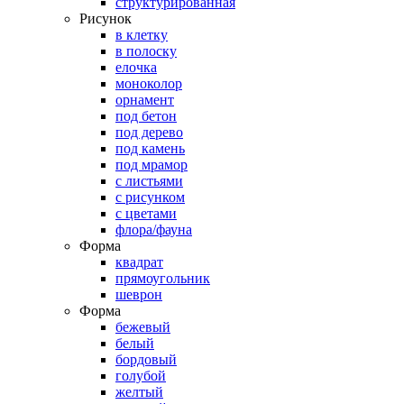
структурированная
Рисунок
в клетку
в полоску
елочка
моноколор
орнамент
под бетон
под дерево
под камень
под мрамор
с листьями
с рисунком
с цветами
флора/фауна
Форма
квадрат
прямоугольник
шеврон
Форма
бежевый
белый
бордовый
голубой
желтый