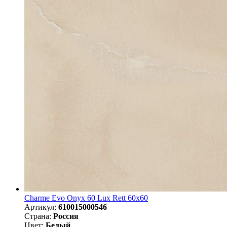
Charme Evo Onyx 60 Lux Rett 60х60
Артикул:
610015000546
Страна:
Россия
Цвет:
Белый