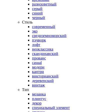
разноцветный
серый
синий
черный
Стиль
современный
эко
средиземноморский
пэчворк
лофт
неоклассика
скандинавский
прованс
casual
модерн
кантри
викторианский
деревенский
винтаж
Тип
мозаика
плинтус
декор
специальный элемент