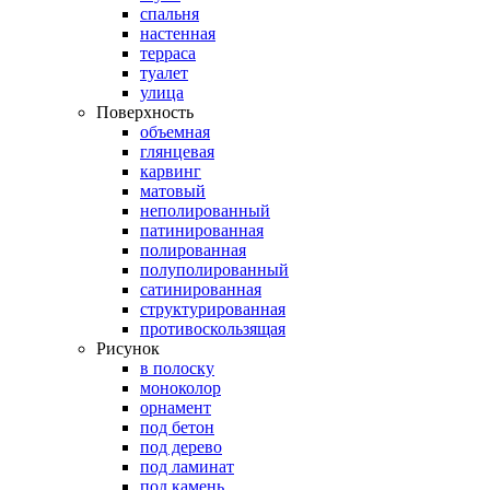
спальня
настенная
терраса
туалет
улица
Поверхность
объемная
глянцевая
карвинг
матовый
неполированный
патинированная
полированная
полуполированный
сатинированная
структурированная
противоскользящая
Рисунок
в полоску
моноколор
орнамент
под бетон
под дерево
под ламинат
под камень