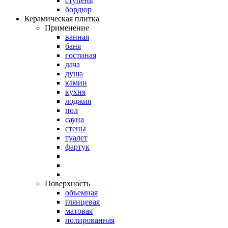
ступень
бордюр
Керамическая плитка
Применение
ванная
баня
гостиная
дача
душа
камин
кухня
лоджия
пол
сауна
стены
туалет
фартук
Поверхность
объемная
глянцевая
матовая
полированная