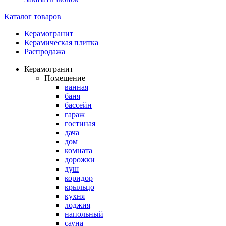
Каталог товаров
Керамогранит
Керамическая плитка
Распродажа
Керамогранит
Помещение
ванная
баня
бассейн
гараж
гостиная
дача
дом
комната
дорожки
душ
коридор
крыльцо
кухня
лоджия
напольный
сауна