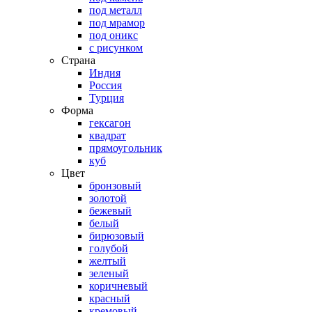
под металл
под мрамор
под оникс
с рисунком
Страна
Индия
Россия
Турция
Форма
гексагон
квадрат
прямоугольник
куб
Цвет
бронзовый
золотой
бежевый
белый
бирюзовый
голубой
желтый
зеленый
коричневый
красный
кремовый