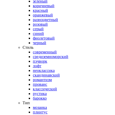
зеленый
коричневый
красный
оранжевый
разноцветный
розовый
серый
синий
фиолетовый
черный
Стиль
современный
средиземноморский
пэчворк
лофт
неоклассика
скандинавский
романтизм
прованс
классический
рустика
барокко
Тип
мозаика
плинтус